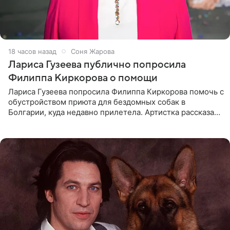
18 часов назад
Соня Жарова
Лариса Гузеева публично попросила
Филиппа Киркорова о помощи
Лариса Гузеева попросила Филиппа Киркорова помочь с
обустройством приюта для бездомных собак в
Болгарии, куда недавно прилетела. Артистка рассказала
о местных волонтерах, которые временно забирают
животных к