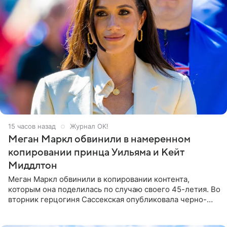
15 часов назад
Журнал OK!
Меган Маркл обвинили в намеренном
копировании принца Уильяма и Кейт
Миддлтон
Меган Маркл обвинили в копировании контента,
которым она поделилась по случаю своего 45-летия. Во
вторник герцогиня Сассекская опубликовала черно-
белую фотографию, на которой она прыгает в бассейн с
воздушными