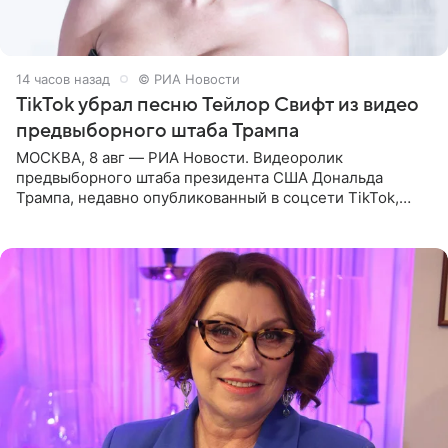
14 часов назад
© РИА Новости
TikTok убрал песню Тейлор Свифт из видео
предвыборного штаба Трампа
МОСКВА, 8 авг — РИА Новости. Видеоролик
предвыборного штаба президента США Дональда
Трампа, недавно опубликованный в соцсети TikTok,
остался без звуковой дорожки в виде песни August
(«Август») американской