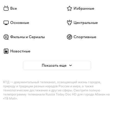
Все
Избранные
Основные
Центральные
Фильмы и Сериалы
Спортивные
Новостные
Показать еще
RTД — документальный телеканал, освещающий жизнь городов,
природу и традиции разных народов России и мира, а также
технологические достижения и другие сферы. Смотрите полную
телепрограмму телеканала Russia Today Doc HD для города Абакан на
«ТВ Mail».