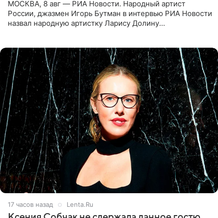
МОСКВА, 8 авг — РИА Новости. Народный артист
России, джазмен Игорь Бутман в интервью РИА Новости
назвал народную артистку Ларису Долину
великолепной певицей и рассказал о желании сделать с
ней новую совместную
17 часов назад
Lenta.Ru
Ксения Собчак не сдержала данное гостю