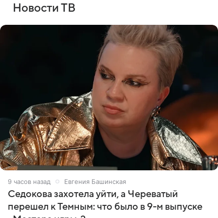
Новости ТВ
9 часов назад
Евгения Башинская
Седокова захотела уйти, а Череватый
перешел к Темным: что было в 9-м выпуске