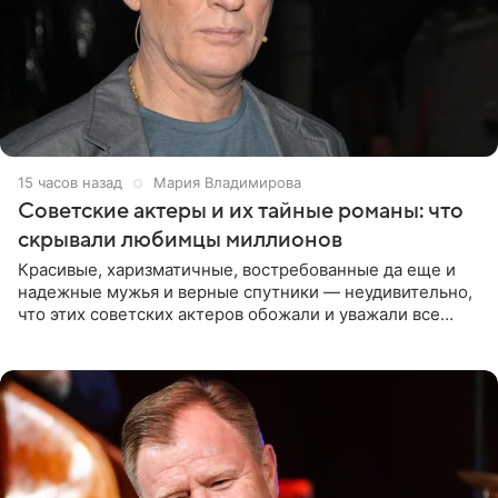
15 часов назад
Мария Владимирова
Советские актеры и их тайные романы: что
скрывали любимцы миллионов
Красивые, харизматичные, востребованные да еще и
надежные мужья и верные спутники — неудивительно,
что этих советских актеров обожали и уважали все
женщины большой страны, и наверняка не раз ставили
их в