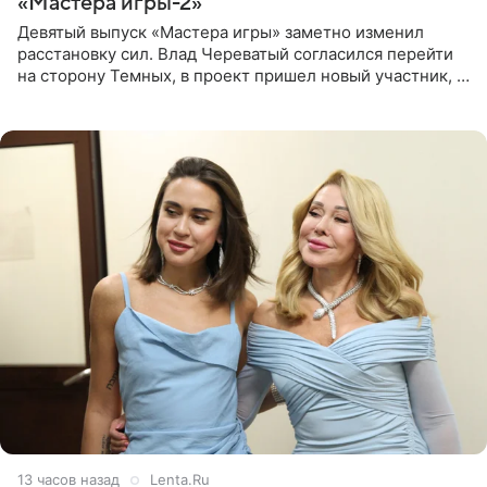
«Мастера игры-2»
Девятый выпуск «Мастера игры» заметно изменил
расстановку сил. Влад Череватый согласился перейти
на сторону Темных, в проект пришел новый участник, а
Курбан Омаров и Анна Седокова оказались под таким
давлением.
13 часов назад
Lenta.Ru