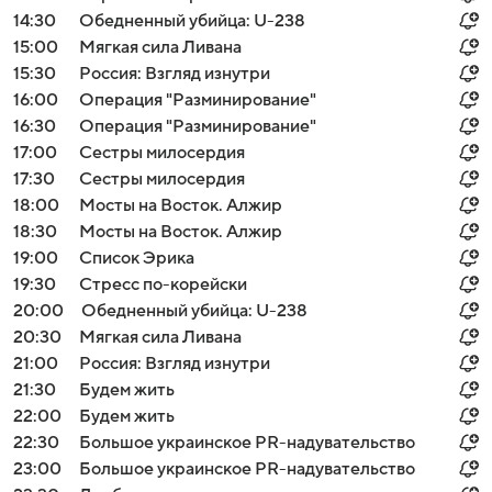
14:30
Обедненный убийца: U-238
15:00
Мягкая сила Ливана
15:30
Россия: Взгляд изнутри
16:00
Операция "Разминирование"
16:30
Операция "Разминирование"
17:00
Сестры милосердия
17:30
Сестры милосердия
18:00
Мосты на Восток. Алжир
18:30
Мосты на Восток. Алжир
19:00
Список Эрика
19:30
Стресс по-корейски
20:00
Обедненный убийца: U-238
20:30
Мягкая сила Ливана
21:00
Россия: Взгляд изнутри
21:30
Будем жить
22:00
Будем жить
22:30
Большое украинское PR-надувательство
23:00
Большое украинское PR-надувательство