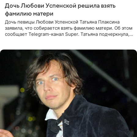
Дочь Любови Успенской решила взять
фамилию матери
Дочь певицы Любови Успенской Татьяна Плаксина
заявила, что собирается взять фамилию матери. Об этом
сообщает Telegram-канал Super. Татьяна подчеркнула,
что приняла решение о смене фамилии, поскольку
именно от