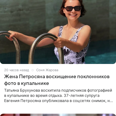
20 часов назад
Соня Жарова
Жена Петросяна восхищение поклонников
фото в купальнике
Татьяна Брухунова восхитила подписчиков фотографией
в купальнике во время отдыха. 37-летняя супруга
Евгения Петросяна опубликовала в соцсетях снимок, на
котором позирует у бассейна в белоснежном монокини
с