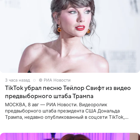
3 часа назад
© РИА Новости
TikTok убрал песню Тейлор Свифт из видео
предвыборного штаба Трампа
МОСКВА, 8 авг — РИА Новости. Видеоролик
предвыборного штаба президента США Дональда
Трампа, недавно опубликованный в соцсети TikTok,
остался без звуковой дорожки в виде песни August
(«Август») американской