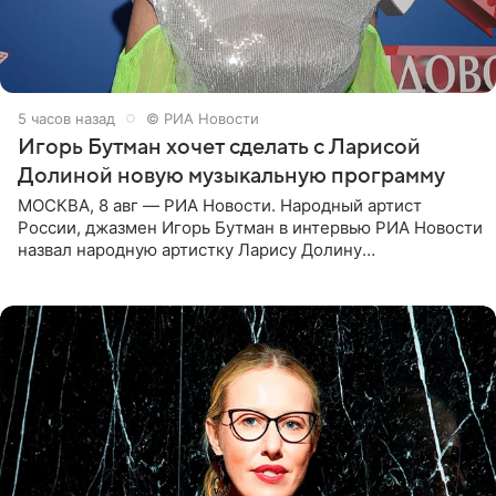
5 часов назад
© РИА Новости
Игорь Бутман хочет сделать с Ларисой
Долиной новую музыкальную программу
МОСКВА, 8 авг — РИА Новости. Народный артист
России, джазмен Игорь Бутман в интервью РИА Новости
назвал народную артистку Ларису Долину
великолепной певицей и рассказал о желании сделать с
ней новую совместную