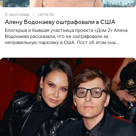
4 часа назад
Lenta.Ru
Алену Водонаеву оштрафовали в США
Блогерша и бывшая участница проекта «Дом 2» Алена
Водонаева рассказала, что ее оштрафовали за
неправильную парковку в США. Пост об этом она
опубликовала в своем Telegram-канале. Она заявила,
что во время отдыха