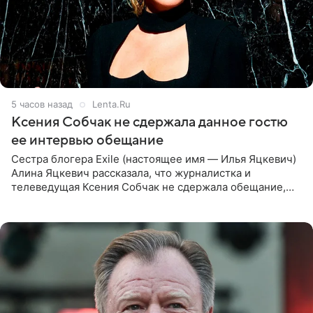
5 часов назад
Lenta.Ru
Ксения Собчак не сдержала данное гостю
ее интервью обещание
Сестра блогера Exile (настоящее имя — Илья Яцкевич)
Алина Яцкевич рассказала, что журналистка и
телеведущая Ксения Собчак не сдержала обещание,
которое дала ему во время интервью с ним. Об этом она
заявила в