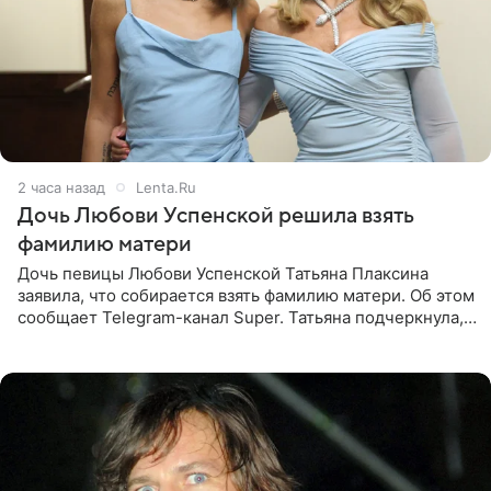
2 часа назад
Lenta.Ru
Дочь Любови Успенской решила взять
фамилию матери
Дочь певицы Любови Успенской Татьяна Плаксина
заявила, что собирается взять фамилию матери. Об этом
сообщает Telegram-канал Super. Татьяна подчеркнула,
что приняла решение о смене фамилии, поскольку
именно от