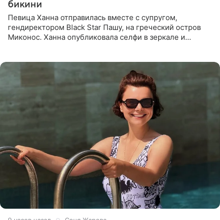
бикини
Певица Ханна отправилась вместе с супругом,
гендиректором Black Star Пашу, на греческий остров
Миконос. Ханна опубликовала селфи в зеркале и
призналась, что сейчас особенно довольна собой. По
словам певицы, она
9 часов назад
Соня Жарова