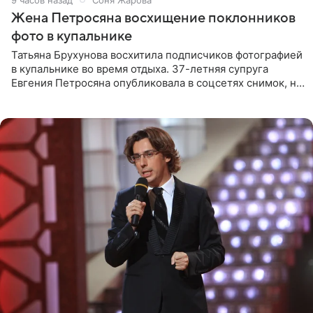
Жена Петросяна восхищение поклонников
фото в купальнике
Татьяна Брухунова восхитила подписчиков фотографией
в купальнике во время отдыха. 37-летняя супруга
Евгения Петросяна опубликовала в соцсетях снимок, на
котором позирует у бассейна в белоснежном монокини
с