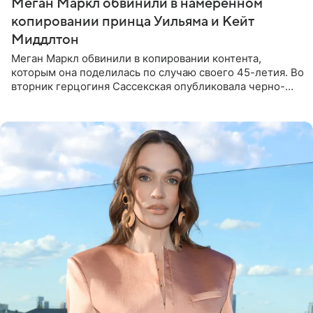
Меган Маркл обвинили в намеренном
копировании принца Уильяма и Кейт
Миддлтон
Меган Маркл обвинили в копировании контента,
которым она поделилась по случаю своего 45-летия. Во
вторник герцогиня Сассекская опубликовала черно-
белую фотографию, на которой она прыгает в бассейн с
воздушными