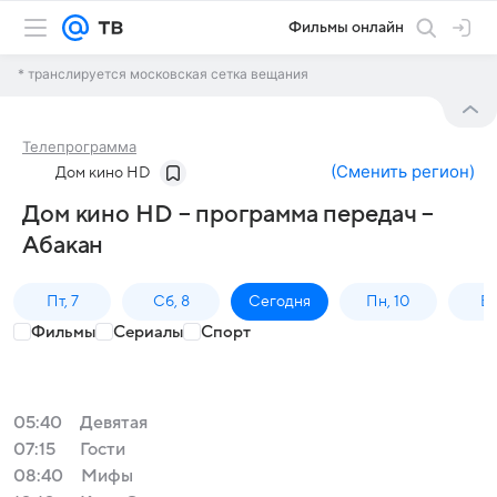
Фильмы онлайн
* транслируется московская сетка вещания
Телепрограмма
(
Сменить регион
)
Дом кино HD
Дом кино HD – программа передач –
Абакан
Пт, 7
Сб, 8
Сегодня
Пн, 10
Вт,
Фильмы
Сериалы
Спорт
05:40
Девятая
07:15
Гости
08:40
Мифы