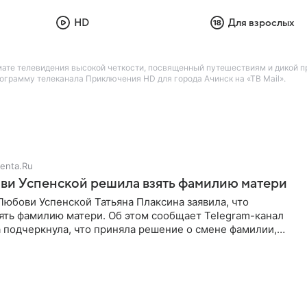
HD
Для взрослых
те телевидения высокой четкости, посвященный путешествиям и дикой пр
грамму телеканала Приключения HD для города Ачинск на «ТВ Mail».
enta.Ru
ви Успенской решила взять фамилию матери
юбови Успенской Татьяна Плаксина заявила, что
ять фамилию матери. Об этом сообщает Telegram-канал
а подчеркнула, что приняла решение о смене фамилии,
енно от