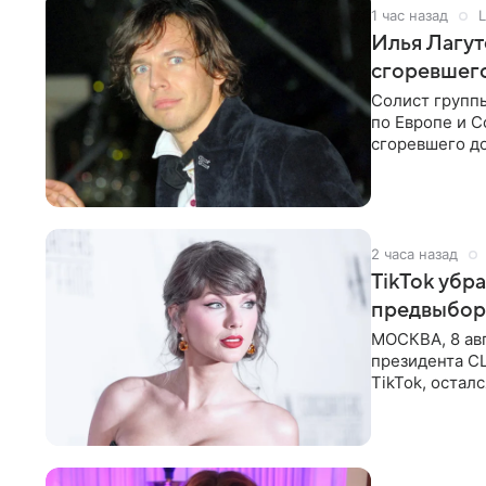
1 час назад
L
Илья Лагут
сгоревшег
Солист групп
по Европе и 
сгоревшего до
Shot. В рамка
2 часа назад
TikTok убр
предвыбор
МОСКВА, 8 ав
президента С
TikTok, остал
американской