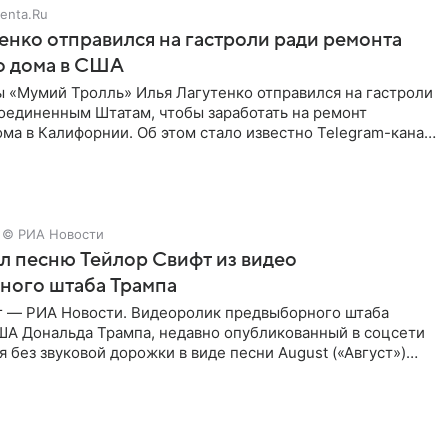
enta.Ru
енко отправился на гастроли ради ремонта
о дома в США
ы «Мумий Тролль» Илья Лагутенко отправился на гастроли
Соединенным Штатам, чтобы заработать на ремонт
ма в Калифорнии. Об этом стало известно Telegram-каналу
х
© РИА Новости
ал песню Тейлор Свифт из видео
ного штаба Трампа
г — РИА Новости. Видеоролик предвыборного штаба
ША Дональда Трампа, недавно опубликованный в соцсети
ся без звуковой дорожки в виде песни August («Август»)