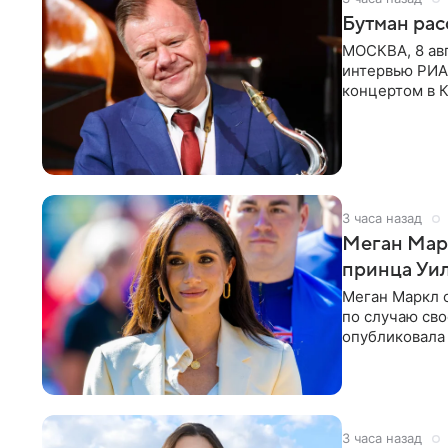
Бутман рас
МОСКВА, 8 ав
интервью РИА
концертом в К
друзья —
3 часа назад
Меган Мар
принца Уи
Меган Маркл 
по случаю сво
опубликовала 
бассейн с во
3 часа назад