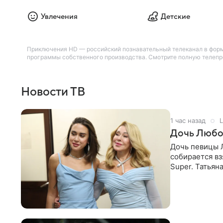
Увлечения
Детские
Приключения HD — российский познавательный телеканал в форма
программы собственного производства. Смотрите полную телепро
Новости ТВ
1 час назад
L
Дочь Любо
Дочь певицы Л
собирается вз
Super. Татьян
поскольку им