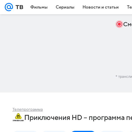
Фильмы
Сериалы
Новости и статьи
Те
См
* трансл
Телепрограмма
Приключения HD – программа пе