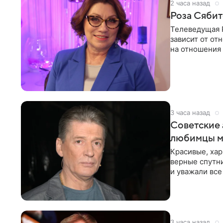
2 часа назад
Роза Сябит
Телеведущая Р
зависит от о
на отношения
канала на
3 часа назад
Советские 
любимцы м
Красивые, ха
верные спутни
и уважали все
в
3 часа назад