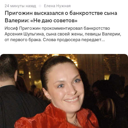
24 минуты назад
Елена Нужная
Пригожин высказался о банкротстве сына
Валерии: «Не даю советов»
Иосиф Пригожин прокомментировал банкротство
Арсения Шульгина, сына своей жены, певицы Валерии,
от первого брака. Слова продюсера передает
«СтарХит». Пригожин признался, что не лезет в дела
взрослых детей, и