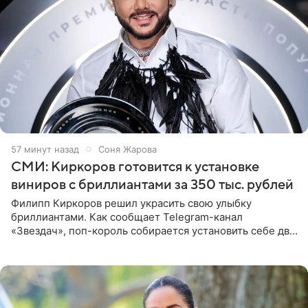
57 минут назад
Соня Жарова
СМИ: Киркоров готовится к установке
виниров с бриллиантами за 350 тыс. рублей
Филипп Киркоров решил украсить свою улыбку
бриллиантами. Как сообщает Telegram-канал
«Звездач», поп-король собирается установить себе два
винира с драгоценной огранкой. Сумма, которую артист
готов выложить за