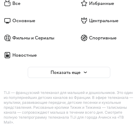
Все
Избранные
Основные
Центральные
Фильмы и Сериалы
Спортивные
Новостные
Показать еще
TiJi — французский телеканал для малышей и дошкольников. Это один
из популярнейших детских каналов во Франции. В эфире телеканала —
мультики, развивающие передачи, детские песенки и кукольные
представления. Рисованые кролики Тижик и Тижинка — талисманы
канала — сопровождают малыша в течении всего дня. Смотрите
полную телепрограмму телеканала TiJi для города Ачинск на «ТВ
Mail».