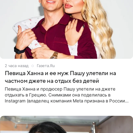
2 часа назад
Газета.Ru
Певица Ханна и ее муж Пашу улетели на
частном джете на отдых без детей
Певица Ханна и продюсер Пашу улетели на джете
отдыхать в Грецию. Снимками она поделилась в
Instagram (владелец компания Meta признана в России
экстремистской и запрещена). Ханна и Пашу показали
серию снимков,