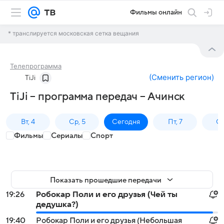
Фильмы онлайн
* транслируется московская сетка вещания
Телепрограмма
(
Сменить регион
)
TiJi
TiJi – программа передач – Ачинск
Вт, 4
Ср, 5
Сегодня
Пт, 7
Сб
Фильмы
Сериалы
Спорт
Показать прошедшие передачи
19:26
Робокар Поли и его друзья (Чей ты
дедушка?)
19:40
Робокар Поли и его друзья (Небольшая