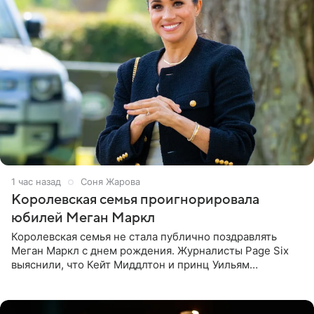
1 час назад
Соня Жарова
Королевская семья проигнорировала
юбилей Меган Маркл
Королевская семья не стала публично поздравлять
Меган Маркл с днем рождения. Журналисты Page Six
выяснили, что Кейт Миддлтон и принц Уильям
проигнорировали эту дату в своих соцсетях. По словам
экспертов,