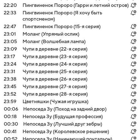
22:20
Пингвиненок Пороро (Гарри и летний остров)
22:33
Пингвиненок Пороро (Я хочу быть
спортсменом)
22:47
Пингвиненок Пороро (15-я серия)
23:01
Моланг (Упрямый ослик)
23:05
Моланг (Волшебная лампа)
23:09
Чупи в деревне (22-я серия)
23:17
Чупи в деревне (23-я серия)
23:24
Чупи в деревне (24-я серия)
23:31
Чупи в деревне (25-я серия)
23:38
Чупи в деревне (26-я серия)
23:45
Чупи в деревне (27-я серия)
23:52
Чупи в деревне (28-я серия)
23:59
Цветняшки (Чужая игрушка)
00:06
Непоседа Зу (Поход на задний двор)
00:18
Непоседа Зу (Будущая профессия)
00:30
Непоседа Зу (Лучший друг зебры)
00:41
Непоседа Зу (Королевское решение)
00:52
Непоседа Зу (Начинающий почтальон)