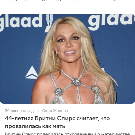
«Интервидение» могла бы представить молодая певица
Варвара Убель, так
20 часов назад
Соня Жарова
44-летняя Бритни Спирс считает, что
провалилась как мать
Бритни Спирс поделилась откровениями о материнстве