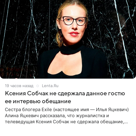
19 часов назад
Lenta.Ru
Ксения Собчак не сдержала данное гостю
ее интервью обещание
Сестра блогера Exile (настоящее имя — Илья Яцкевич)
Алина Яцкевич рассказала, что журналистка и
телеведущая Ксения Собчак не сдержала обещание,
которое дала ему во время интервью с ним. Об этом она
заявила в