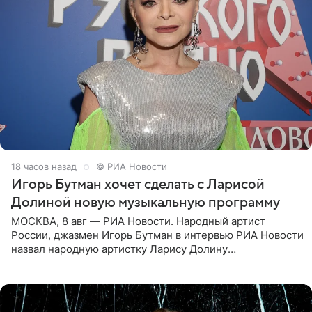
18 часов назад
© РИА Новости
Игорь Бутман хочет сделать с Ларисой
Долиной новую музыкальную программу
МОСКВА, 8 авг — РИА Новости. Народный артист
России, джазмен Игорь Бутман в интервью РИА Новости
назвал народную артистку Ларису Долину
великолепной певицей и рассказал о желании сделать с
ней новую совместную