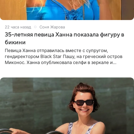
22 часа назад
Соня Жарова
35-летняя певица Ханна показала фигуру в
бикини
Певица Ханна отправилась вместе с супругом,
гендиректором Black Star Пашу, на греческий остров
Миконос. Ханна опубликовала селфи в зеркале и
призналась, что сейчас особенно довольна собой. По
словам певицы, она