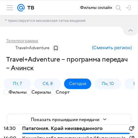
Фильмы онлайн
* транслируется московская сетка вещания
Телепрограмма
(
Сменить регион
)
Travel+Adventure
Travel+Adventure – программа передач
– Ачинск
Пт, 7
Сб, 8
Сегодня
Пн, 10
Вт,
Фильмы
Сериалы
Спорт
Показать прошедшие передачи
14:30
Патагония. Край неизведанного