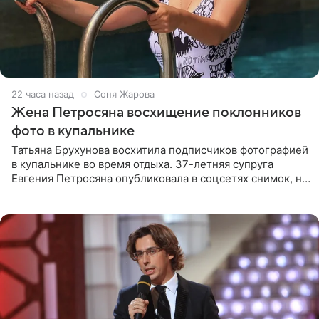
22 часа назад
Соня Жарова
Жена Петросяна восхищение поклонников
фото в купальнике
Татьяна Брухунова восхитила подписчиков фотографией
в купальнике во время отдыха. 37-летняя супруга
Евгения Петросяна опубликовала в соцсетях снимок, на
котором позирует у бассейна в белоснежном монокини
с