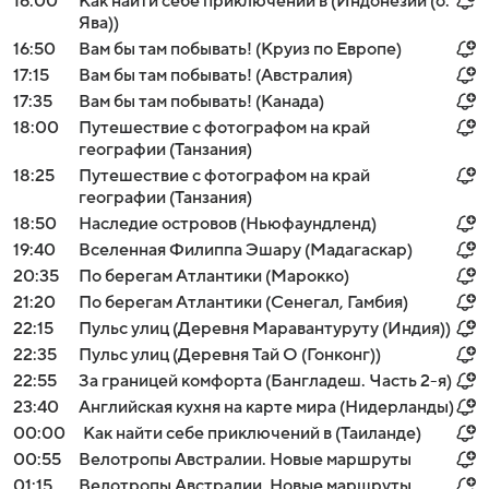
16:00
Как найти себе приключений в (Индонезии (о.
Ява))
16:50
Вам бы там побывать! (Круиз по Европе)
17:15
Вам бы там побывать! (Австралия)
17:35
Вам бы там побывать! (Канада)
18:00
Путешествие с фотографом на край
географии (Танзания)
18:25
Путешествие с фотографом на край
географии (Танзания)
18:50
Наследие островов (Ньюфаундленд)
19:40
Вселенная Филиппа Эшару (Мадагаскар)
20:35
По берегам Атлантики (Марокко)
21:20
По берегам Атлантики (Сенегал, Гамбия)
22:15
Пульс улиц (Деревня Маравантуруту (Индия))
22:35
Пульс улиц (Деревня Тай О (Гонконг))
22:55
За границей комфорта (Бангладеш. Часть 2-я)
23:40
Английская кухня на карте мира (Нидерланды)
00:00
Как найти себе приключений в (Таиланде)
00:55
Велотропы Австралии. Новые маршруты
01:15
Велотропы Австралии. Новые маршруты