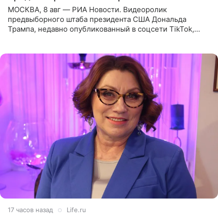
МОСКВА, 8 авг — РИА Новости. Видеоролик
предвыборного штаба президента США Дональда
Трампа, недавно опубликованный в соцсети TikTok,
остался без звуковой дорожки в виде песни August
(«Август») американской
17 часов назад
Life.ru