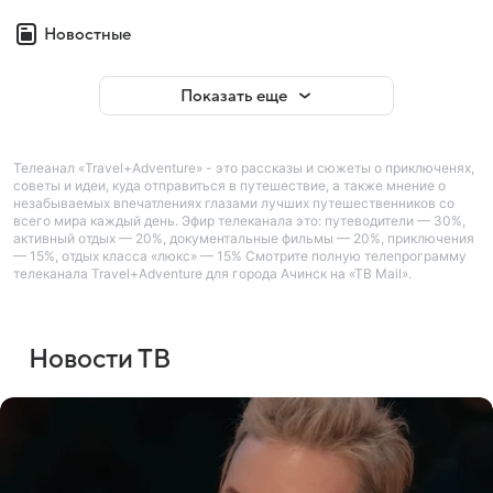
Новостные
Показать еще
Телеанал «Travel+Adventure» - это рассказы и сюжеты о приключенях,
советы и идеи, куда отправиться в путешествие, а также мнение о
незабываемых впечатлениях глазами лучших путешественников со
всего мира каждый день. Эфир телеканала это: путеводители — 30%,
активный отдых — 20%, документальные фильмы — 20%, приключения
— 15%, отдых класса «люкс» — 15% Смотрите полную телепрограмму
телеканала Travel+Adventure для города Ачинск на «ТВ Mail».
Новости ТВ