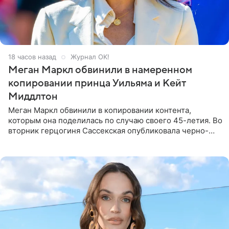
18 часов назад
Журнал OK!
Меган Маркл обвинили в намеренном
копировании принца Уильяма и Кейт
Миддлтон
Меган Маркл обвинили в копировании контента,
которым она поделилась по случаю своего 45-летия. Во
вторник герцогиня Сассекская опубликовала черно-
белую фотографию, на которой она прыгает в бассейн с
воздушными