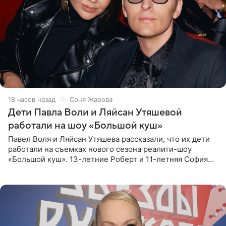
18 часов назад
Соня Жарова
Дети Павла Воли и Ляйсан Утяшевой
работали на шоу «Большой куш»
Павел Воля и Ляйсан Утяшева рассказали, что их дети
работали на съемках нового сезона реалити-шоу
«Большой куш». 13-летние Роберт и 11-летняя София
отправились вместе с родителями в Таиланд и успели
поработать