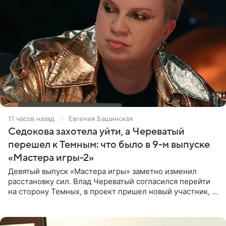
11 часов назад
Евгения Башинская
Седокова захотела уйти, а Череватый
перешел к Темным: что было в 9-м выпуске
«Мастера игры-2»
Девятый выпуск «Мастера игры» заметно изменил
расстановку сил. Влад Череватый согласился перейти
на сторону Темных, в проект пришел новый участник, а
Курбан Омаров и Анна Седокова оказались под таким
давлением.