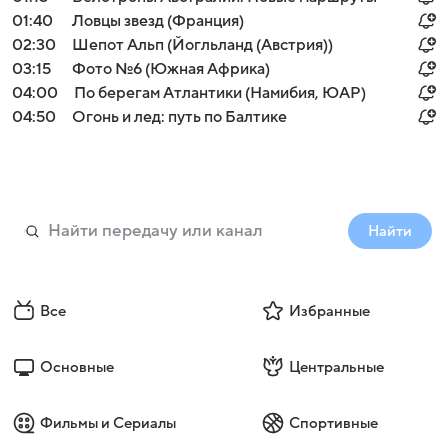
01:40
Ловцы звезд (Франция)
02:30
Шепот Альп (Йогльланд (Австрия))
03:15
Фото №6 (Южная Африка)
04:00
По берегам Атлантики (Намибия, ЮАР)
04:50
Огонь и лед: путь по Балтике
Найти
Все
Избранные
Основные
Центральные
Фильмы и Сериалы
Спортивные