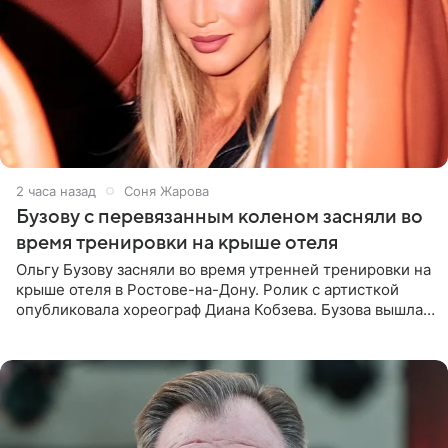
2 часа назад
Соня Жарова
Бузову с перевязанным коленом засняли во
время тренировки на крыше отеля
Ольгу Бузову засняли во время утренней тренировки на
крыше отеля в Ростове-на-Дону. Ролик с артисткой
опубликовала хореограф Диана Кобзева. Бузова вышла
на занятие спортом в 32-градусную жару ранним утром,