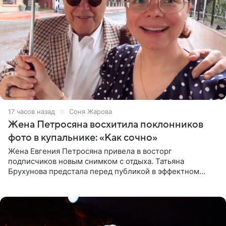
17 часов назад
Соня Жарова
Жена Петросяна восхитила поклонников
фото в купальнике: «Как сочно»
Жена Евгения Петросяна привела в восторг
подписчиков новым снимком с отдыха. Татьяна
Брухунова предстала перед публикой в эффектном
черно-сиреневом монокини, позируя прямо в бассейне.
«Ох, как сочно», «Татьяна,