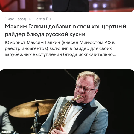
1 час назад
Lenta.Ru
Максим Галкин добавил в свой концертный
райдер блюда русской кухни
Юморист Максим Галкин (внесен Минюстом РФ в
реестр иноагентов) включил в райдер для своих
зарубежных выступлений блюда исключительно
русской кухни. Об этом сообщает РИА Новости.
Согласно документу, в гримерную