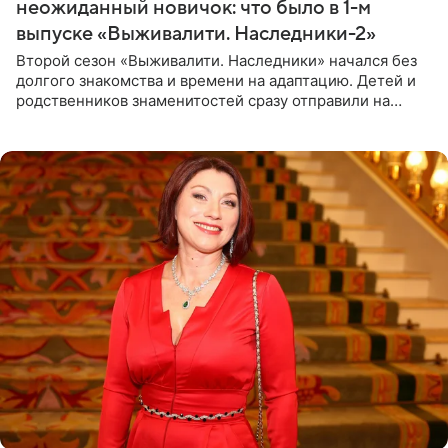
неожиданный новичок: что было в 1-м
выпуске «Выживалити. Наследники-2»
Второй сезон «Выживалити. Наследники» начался без
долгого знакомства и времени на адаптацию. Детей и
родственников знаменитостей сразу отправили на
тяжелое испытание, а уже через несколько дней в
лагере