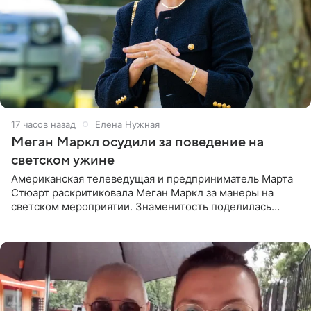
17 часов назад
Елена Нужная
Меган Маркл осудили за поведение на
светском ужине
Американская телеведущая и предприниматель Марта
Стюарт раскритиковала Меган Маркл за манеры на
светском мероприятии. Знаменитость поделилась
деталями личной встречи с герцогиней Сассекской,
пишет PageSix. По