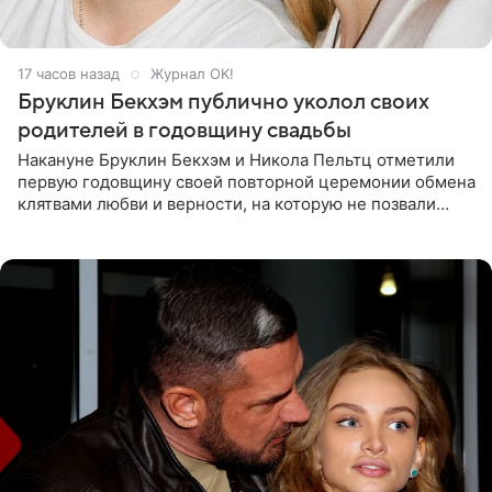
17 часов назад
Журнал OK!
Бруклин Бекхэм публично уколол своих
родителей в годовщину свадьбы
Накануне Бруклин Бекхэм и Никола Пельтц отметили
первую годовщину своей повторной церемонии обмена
клятвами любви и верности, на которую не позвали
никого из клана Бекхэм. По словам инсайдеров, пара
считает это