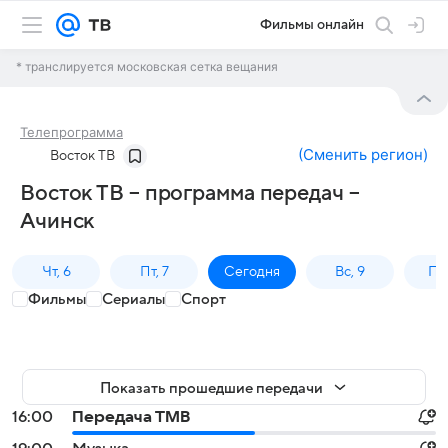
Фильмы онлайн
* транслируется московская сетка вещания
Телепрограмма
(
Сменить регион
)
Восток ТВ
Восток ТВ – программа передач –
Ачинск
Чт, 6
Пт, 7
Сегодня
Вс, 9
Пн,
Фильмы
Сериалы
Спорт
Показать прошедшие передачи
16:00
Передача ТМВ