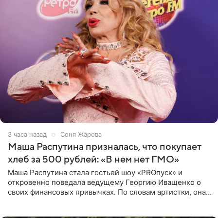
3 часа назад
Соня Жарова
Маша Распутина призналась, что покупает
хлеб за 500 рублей: «В нем нет ГМО»
Маша Распутина стала гостьей шоу «PROпуск» и
откровенно поведала ведущему Георгию Иващенко о
своих финансовых привычках. По словам артистки, она
давно перестала следить за тратами и может позволить
себе жить,