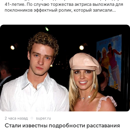
41-летие. По случаю торжества актриса выложила для
поклонников эффектный ролик, который записали
прошлой ночью. В кадре артистка предстала в
вечернем
2 часа назад
super.ru
Стали известны подробности расставания