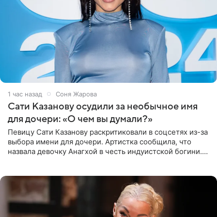
1 час назад
Соня Жарова
Сати Казанову осудили за необычное имя
для дочери: «О чем вы думали?»
Певицу Сати Казанову раскритиковали в соцсетях из-за
выбора имени для дочери. Артистка сообщила, что
назвала девочку Анагхой в честь индуистской богини.
При этом исполнительница скрывала это имя от
поклонников