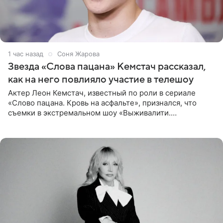
1 час назад
Соня Жарова
Звезда «Слова пацана» Кемстач рассказал,
как на него повлияло участие в телешоу
Актер Леон Кемстач, известный по роли в сериале
«Слово пацана. Кровь на асфальте», признался, что
съемки в экстремальном шоу «Выживалити.
Наследники» кардинально повлияли на его образ жизни.
Подробностями он