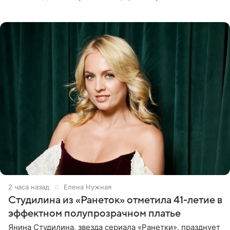
летняя знаменитость откровенно призналась, что не
считает свою дочь
2 часа назад
Елена Нужная
Студилина из «Ранеток» отметила 41-летие в
эффектном полупрозрачном платье
Янина Студилина, звезда сериала «Ранетки», празднует