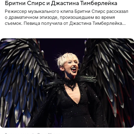
Бритни Спирс и Джастина Тимберлейка
Режиссер музыкального клипа Бритни Спирс рассказал
о драматичном эпизоде, произошедшем во время
съемок. Певица получила от Джастина Тимберлейка
сообщение о расставании прямо на площадке. По
словам постановщика,