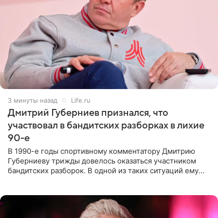
3 минуты назад
Life.ru
Дмитрий Губерниев признался, что
участвовал в бандитских разборках в лихие
90-е
В 1990-е годы спортивному комментатору Дмитрию
Губерниеву трижды довелось оказаться участником
бандитских разборок. В одной из таких ситуаций ему
выдали тяжелый предмет и приказали вступить в драку,
однако он