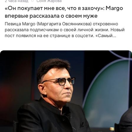
2 часа назад
Соня Жарова
«Он покупает мне все, что я захочу»: Margo
впервые рассказала о своем муже
Певица Margo (Маргарита Овсянникова) откровенно
рассказала подписчикам о своей личной жизни. Новый
пост появился на ее странице в соцсети. «Самый
лучший на свете. И да, он действительно покупает мне
все, что я