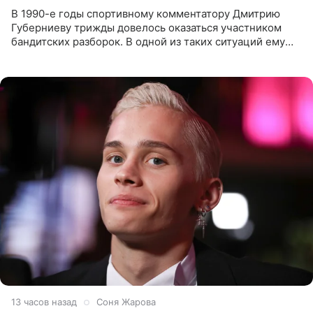
В 1990-е годы спортивному комментатору Дмитрию
Губерниеву трижды довелось оказаться участником
бандитских разборок. В одной из таких ситуаций ему
выдали тяжелый предмет и приказали вступить в драку,
однако он
13 часов назад
Соня Жарова