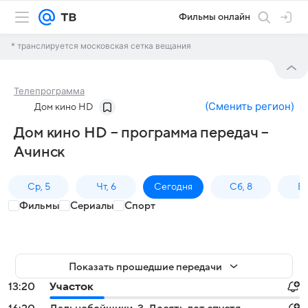
Фильмы онлайн
* транслируется московская сетка вещания
Телепрограмма
(
Сменить регион
)
Дом кино HD
Дом кино HD – программа передач –
Ачинск
Ср, 5
Чт, 6
Сегодня
Сб, 8
Вс
Фильмы
Сериалы
Спорт
Показать прошедшие передачи
13:20
Участок