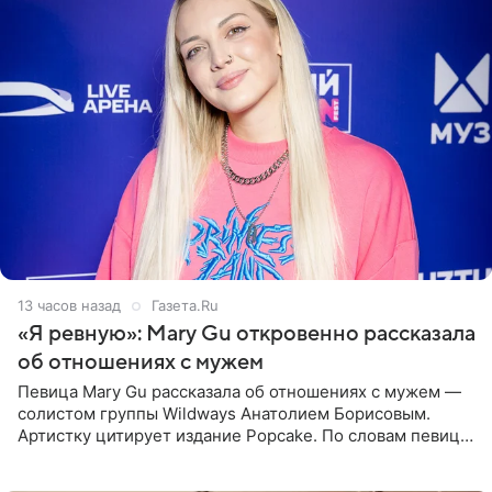
13 часов назад
Газета.Ru
«Я ревную»: Mary Gu откровенно рассказала
об отношениях с мужем
Певица Mary Gu рассказала об отношениях с мужем —
солистом группы Wildways Анатолием Борисовым.
Артистку цитирует издание Popcake. По словам певицы,
залог любви — это принять недостатки другого
человека. Также