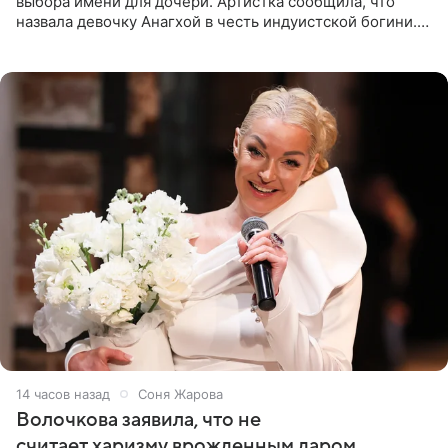
выбора имени для дочери. Артистка сообщила, что
назвала девочку Анагхой в честь индуистской богини.
При этом исполнительница скрывала это имя от
поклонников
14 часов назад
Соня Жарова
Волочкова заявила, что не
считает харизму врожденным даром