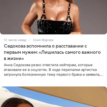
12 часов назад
Соня Жарова
Седокова вспомнила о расставании с
первым мужем: «Лишилась самого важного
в жизни»
Анна Седокова резко ответила хейтерам, которые
атаковали ее в соцсетях. В ходе перепалки артистка
затронула болезненную тему первого брака и заявила,
что чужие судьбы — не ее зона ответственности. От
Валентина