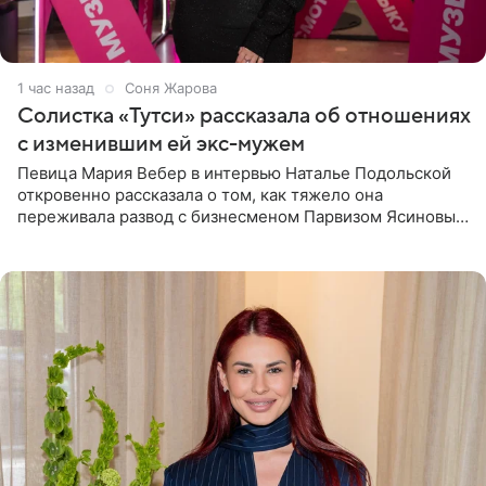
1 час назад
Соня Жарова
Солистка «Тутси» рассказала об отношениях
с изменившим ей экс-мужем
Певица Мария Вебер в интервью Наталье Подольской
откровенно рассказала о том, как тяжело она
переживала развод с бизнесменом Парвизом Ясиновым.
Артистка призналась, что измена бывшего супруга стала
для нее