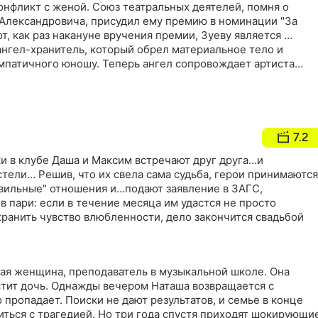
онфликт с женой. Союз театральных деятелей, помня о
 Александровича, присудил ему премию в номинации "За
от, как раз накануне вручения премии, Зуеву является …
ангел-хранитель, который обрел материальное тело и
импатичного юношу. Теперь ангел сопровождает артиста
мение родственников и знакомых…
7.2
и в клубе Даша и Максим встречают друг друга…и
тели… Решив, что их свела сама судьба, герои принимаются
авильные" отношения и…подают заявление в ЗАГС,
 пари: если в течение месяца им удастся не просто
хранить чувство влюбленности, дело закончится свадьбой
дая женщина, преподаватель в музыкальной школе. Она
стит дочь. Однажды вечером Наташа возвращается с
 пропадает. Поиски не дают результатов, и семье в конце
ться с трагедией. Но три года спустя приходят шокирующи