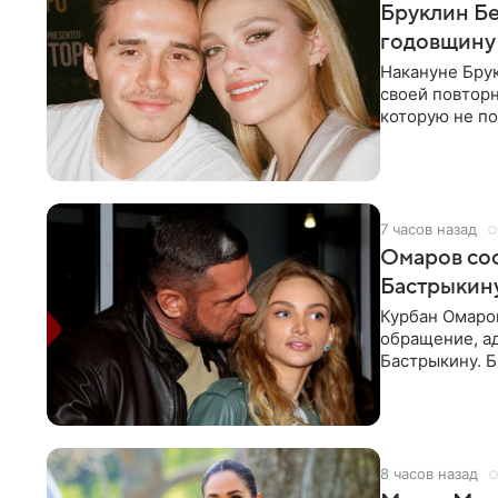
Бруклин Бе
годовщину
Накануне Бру
своей повтор
которую не по
считает это
7 часов назад
Омаров соо
Бастрыкину
Курбан Омаро
обращение, а
Бастрыкину. 
в личном блог
8 часов назад