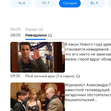
Чт, 6
Пт, 7
Сегодня
Вс, 9
06:05
Караул
08:05
Невидимки
В канун Нового года уди
становится невидимкой. П
что его никто не замеча
жизни, герой вдруг обна
09:35
Мой личный враг (1-я серия)
Журналист Александра По
известной телеведущей. 
загадочных обстоятельс
Вешнепольский…