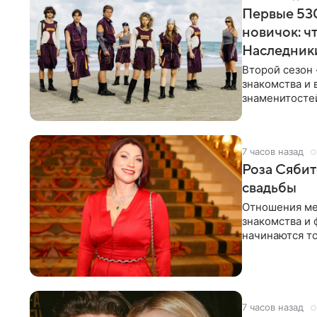
Первые 530
новичок: ч
Наследник
Второй сезон 
знакомства и 
знаменитостей
несколько дне
7 часов назад
Роза Сябит
свадьбы
Отношения ме
знакомства и 
начинаются то
многого,
7 часов назад