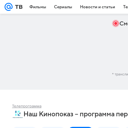
Фильмы
Сериалы
Новости и статьи
Те
См
* трансл
Телепрограмма
Наш Кинопоказ – программа пер