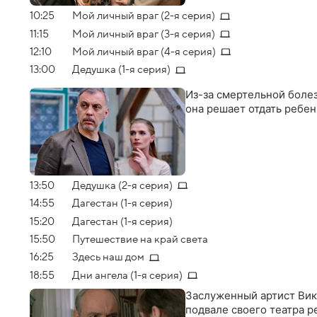
10:25
Мой личный враг (2-я серия)
11:15
Мой личный враг (3-я серия)
12:10
Мой личный враг (4-я серия)
13:00
Дедушка (1-я серия)
Из-за смертельной болез
она решает отдать ребен
13:50
Дедушка (2-я серия)
14:55
Дагестан (1-я серия)
15:20
Дагестан (1-я серия)
15:50
Путешествие на край света
16:25
Здесь наш дом
18:55
Дни ангела (1-я серия)
Заслуженный артист Викт
подвале своего театра ре