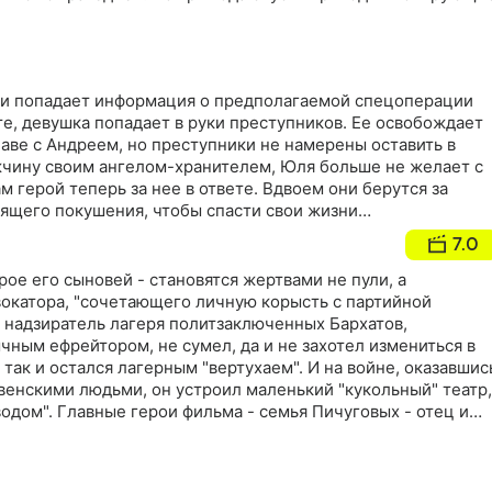
и попадает информация о предполагаемой спецоперации
е, девушка попадает в руки преступников. Ее освобождает
лаве с Андреем, но преступники не намерены оставить в
чину своим ангелом-хранителем, Юля больше не желает с
ам герой теперь за нее в ответе. Вдвоем они берутся за
ящего покушения, чтобы спасти свои жизни…
7.0
рое его сыновей - становятся жертвами не пули, а
окатора, "сочетающего личную корысть с партийной
 надзиратель лагеря политзаключенных Бархатов,
чным ефрейтором, не сумел, да и не захотел измениться в
 так и остался лагерным "вертухаем". И на войне, оказавшис
венскими людьми, он устроил маленький "кукольный" театр,
водом". Главные герои фильма - семья Пичуговых - отец и
али в маленьком белорусском селе, освобожденном от
нце 1944 года. И потом они влились в армейское
наступающее на Запад в начале 1945 года. В одном взводе 