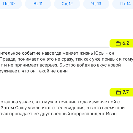
Пн, 10
Вт, 11
Ср, 12
Чт, 13
Пт, 14
6.2
вительное событие навсегда меняет жизнь Юры - он
равда, понимает он это не сразу, так как уже привык к тому
ет и не принимает всерьез. Быстро войдя во вкус новой
руживает, что он такой не один
7.7
тапова узнает, что муж в течение года изменяет ей с
Затем Сашу увольняют с телевидения, а в это время при
твах пропадает ее друг военный корреспондент Иван