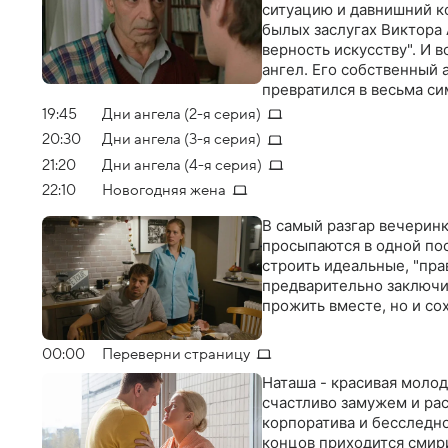
ситуацию и давнишний к
былых заслугах Виктора
верность искусству". И в
ангел. Его собственный 
превратился в весьма с
повсюду, вызывая недоу
19:45
Дни ангела (2-я серия)
20:30
Дни ангела (3-я серия)
21:20
Дни ангела (4-я серия)
22:10
Новогодняя жена
В самый разгар вечеринк
просыпаются в одной пос
строить идеальные, "пр
предварительно заключив
прожить вместе, но и со
00:00
Переверни страницу
Наташа - красивая моло
счастливо замужем и ра
корпоратива и бесследно
концов приходится смири