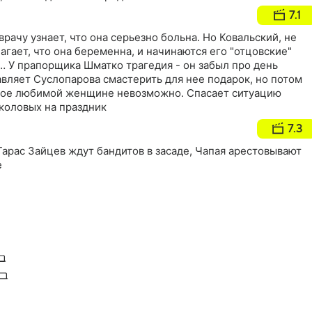
ыло! На следующий день с предстоящим бракосочетанием
7.1
т только ленивый. А чему тут удивляться - ведь накануне ег
к Шматко. А нашего прапорщика не введет заблуждение
врачу узнает, что она серьезно больна. Но Ковальский, не
нилычу не до пустяков. У него на складе поселилось
лагает, что она беременна, и начинаются его "отцовские"
… У прапорщика Шматко трагедия - он забыл про день
вляет Суслопарова смастерить для нее подарок, но потом
акое любимой женщине невозможно. Спасает ситуацию
коловых на праздник
7.3
арас Зайцев ждут бандитов в засаде, Чапая арестовывают
е