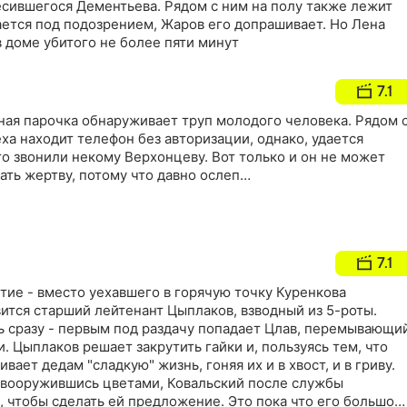
есившегося Дементьева. Рядом с ним на полу также лежит
ается под подозрением, Жаров его допрашивает. Но Лена
в доме убитого не более пяти минут
7.1
ная парочка обнаруживает труп молодого человека. Рядом 
а находит телефон без авторизации, однако, удается
сто звонили некому Верхонцеву. Вот только и он не может
ать жертву, потому что давно ослеп…
7.1
тие - вместо уехавшего в горячую точку Куренкова
ится старший лейтенант Цыплаков, взводный из 5-роты.
 сразу - первым под раздачу попадает Цлав, перемывающи
. Цыплаков решает закрутить гайки и, пользуясь тем, что
ивает дедам "сладкую" жизнь, гоняя их и в хвост, и в гриву.
 вооружившись цветами, Ковальский после службы
, чтобы сделать ей предложение. Это пока что его большой