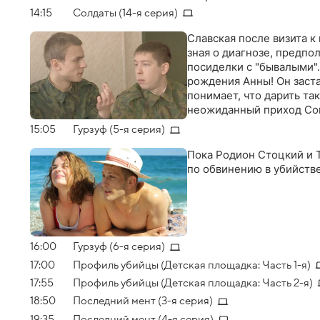
секрет. Но не тут то б
14:15
Солдаты (14-я серия)
Ковальского не поздрави
при полном параде засе
Славская после визита к 
никакая конспирация! Да
зная о диагнозе, предпо
привидение…
посиделки с "бывалыми"
рождения Анны! Он заста
понимает, что дарить т
неожиданный приход Со
15:05
Гурзуф (5-я серия)
Пока Родион Стоцкий и Т
по обвинению в убийств
16:00
Гурзуф (6-я серия)
17:00
Профиль убийцы (Детская площадка: Часть 1-я)
17:55
Профиль убийцы (Детская площадка: Часть 2-я)
18:50
Последний мент (3-я серия)
19:35
Последний мент (4-я серия)