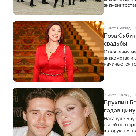
знаменитостей
несколько дне
9 часов назад
Роза Сябит
свадьбы
Отношения ме
знакомства и 
начинаются то
многого,
9 часов назад
Бруклин Бе
годовщину
Накануне Бру
своей повтор
которую не по