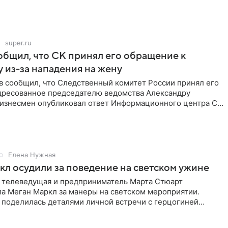
super.ru
бщил, что СК принял его обращение к
 из-за нападения на жену
в сообщил, что Следственный комитет России принял его
дресованное председателю ведомства Александру
Бизнесмен опубликовал ответ Информационного центра СК
е. В
Елена Нужная
л осудили за поведение на светском ужине
 телеведущая и предприниматель Марта Стюарт
ла Меган Маркл за манеры на светском мероприятии.
 поделилась деталями личной встречи с герцогиней
ишет PageSix. По