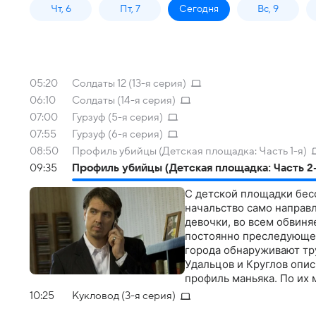
Чт, 6
Пт, 7
Сегодня
Вс, 9
05:20
Солдаты 12 (13-я серия)
06:10
Солдаты (14-я серия)
07:00
Гурзуф (5-я серия)
07:55
Гурзуф (6-я серия)
08:50
Профиль убийцы (Детская площадка: Часть 1-я)
09:35
Профиль убийцы (Детская площадка: Часть 2-
С детской площадки бесс
начальство само направ
девочки, во всем обвиня
постоянно преследующего
города обнаруживают тр
Удальцов и Круглов опи
профиль маньяка. По их
освободившийся из мест
10:25
Кукловод (3-я серия)