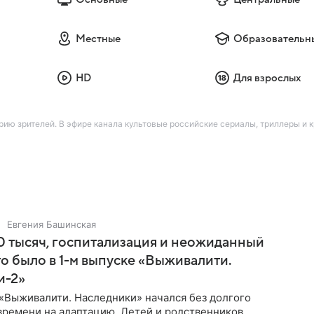
Местные
Образовательн
HD
Для взрослых
ию зрителей. В эфире канала культовые российские сериалы, триллеры и
Евгения Башинская
 тысяч, госпитализация и неожиданный
то было в 1-м выпуске «Выживалити.
и-2»
«Выживалити. Наследники» начался без долгого
времени на адаптацию. Детей и родственников