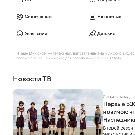
Спортивные
Новостные
Увлечения
Детские
«Наше Мужское» — телеканал, направленный на мужскую аудитор
телеканала Наше мужское для города Ачинск на «ТВ Mail».
Новости ТВ
5 часов назад
Первые 530
новичок: ч
Наследник
Второй сезон 
знакомства и 