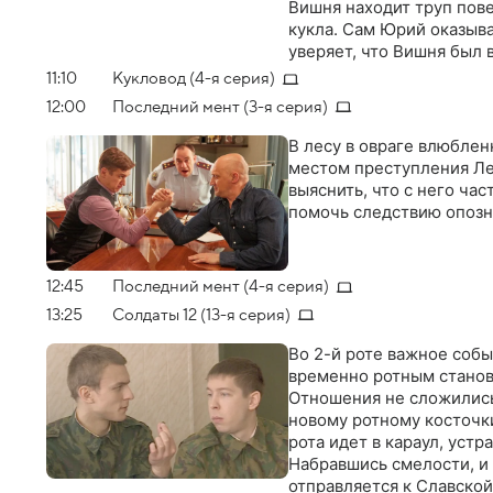
Вишня находит труп пов
кукла. Сам Юрий оказыв
уверяет, что Вишня был 
11:10
Кукловод (4-я серия)
12:00
Последний мент (3-я серия)
В лесу в овраге влюблен
местом преступления Лех
выяснить, что с него ча
помочь следствию опозн
12:45
Последний мент (4-я серия)
13:25
Солдаты 12 (13-я серия)
Во 2-й роте важное собы
временно ротным станов
Отношения не сложились
новому ротному косточки
рота идет в караул, устра
Набравшись смелости, и
отправляется к Славской