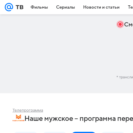
Фильмы
Сериалы
Новости и статьи
Те
См
* трансл
Телепрограмма
Наше мужское – программа пере