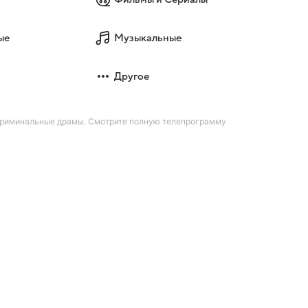
ые
Музыкальные
Другое
 криминальные драмы. Смотрите полную телепрограмму