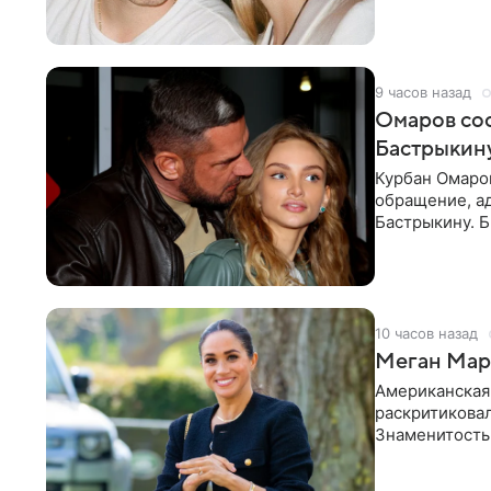
считает это
9 часов назад
Омаров соо
Бастрыкину
Курбан Омаро
обращение, а
Бастрыкину. 
в личном блог
10 часов назад
Меган Марк
Американская
раскритикова
Знаменитость
Сассекской, п