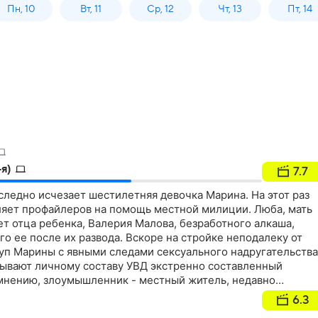
Пн, 10
Вт, 11
Ср, 12
Чт, 13
Пт, 14
я)
7.7
ледно исчезает шестилетняя девочка Марина. На этот раз
ляет профайлеров на помощь местной милиции. Люба, мать
ет отца ребенка, Валерия Малова, безработного алкаша,
 ее после их развода. Вскоре на стройке неподалеку от
уп Марины с явными следами сексуального надругательства
сывают личному составу УВД экстренно составленный
 мнению, злоумышленник - местный житель, недавно
 заключения и сидевший за изнасилование или убийство…
6.3