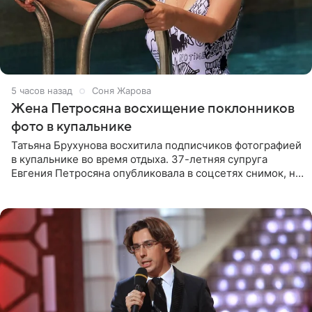
5 часов назад
Соня Жарова
Жена Петросяна восхищение поклонников
фото в купальнике
Татьяна Брухунова восхитила подписчиков фотографией
в купальнике во время отдыха. 37-летняя супруга
Евгения Петросяна опубликовала в соцсетях снимок, на
котором позирует у бассейна в белоснежном монокини
с