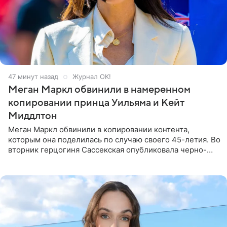
47 минут назад
Журнал OK!
Меган Маркл обвинили в намеренном
копировании принца Уильяма и Кейт
Миддлтон
Меган Маркл обвинили в копировании контента,
которым она поделилась по случаю своего 45-летия. Во
вторник герцогиня Сассекская опубликовала черно-
белую фотографию, на которой она прыгает в бассейн с
воздушными