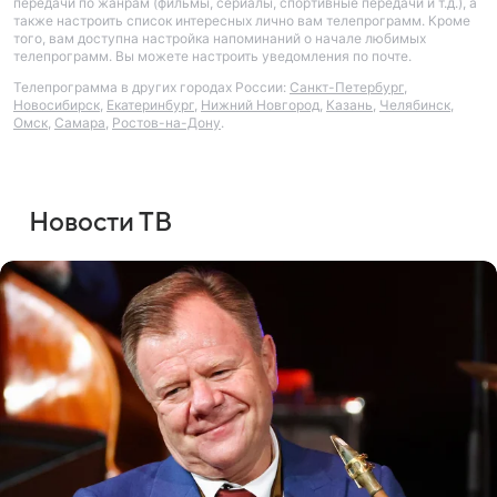
передачи по жанрам (фильмы, сериалы, спортивные передачи и т.д.), а
также настроить список интересных лично вам телепрограмм. Кроме
того, вам доступна настройка напоминаний о начале любимых
телепрограмм. Вы можете настроить уведомления по почте.
Телепрограмма в других городах России:
Санкт-Петербург
,
Новосибирск
,
Екатеринбург
,
Нижний Новгород
,
Казань
,
Челябинск
,
Омск
,
Самара
,
Ростов-на-Дону
.
Новости ТВ