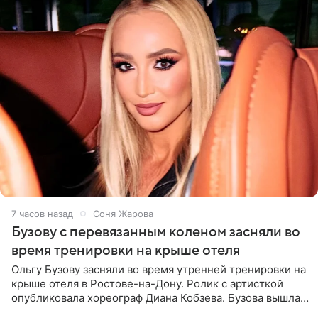
7 часов назад
Соня Жарова
Бузову с перевязанным коленом засняли во
время тренировки на крыше отеля
Ольгу Бузову засняли во время утренней тренировки на
крыше отеля в Ростове-на-Дону. Ролик с артисткой
опубликовала хореограф Диана Кобзева. Бузова вышла
на занятие спортом в 32-градусную жару ранним утром,