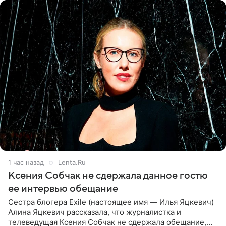
1 час назад
Lenta.Ru
Ксения Собчак не сдержала данное гостю
ее интервью обещание
Сестра блогера Exile (настоящее имя — Илья Яцкевич)
Алина Яцкевич рассказала, что журналистка и
телеведущая Ксения Собчак не сдержала обещание,