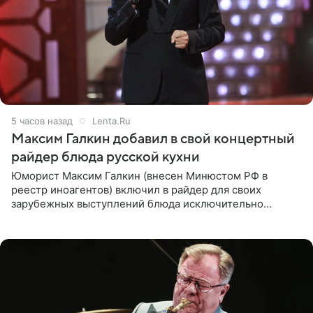
5 часов назад
Lenta.Ru
Максим Галкин добавил в свой концертный
райдер блюда русской кухни
Юморист Максим Галкин (внесен Минюстом РФ в
реестр иноагентов) включил в райдер для своих
зарубежных выступлений блюда исключительно
русской кухни. Об этом сообщает РИА Новости.
Согласно документу, в гримерную