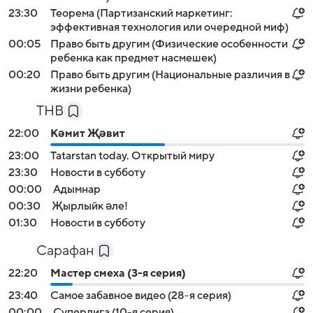
23:30
Теорема (Партизанский маркетинг:
эффективная технология или очередной миф)
00:05
Право быть другим (Физические особенности
ребенка как предмет насмешек)
00:20
Право быть другим (Национальные различия в
жизни ребенка)
ТНВ
22:00
Кәмит Җәвит
23:00
Tatarstan today. Открытый миру
23:30
Новости в субботу
00:00
Адымнар
00:30
Җырлыйк әле!
01:30
Новости в субботу
Сарафан
22:20
Мастер смеха (3-я серия)
23:40
Самое забавное видео (28-я серия)
00:00
Суперлига (10-я серия)