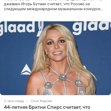
джазмен Игорь Бутман считает, что Россию на
следующем международном музыкальном конкурсе
«Интервидение» могла бы представить молодая певица
Варвара Убель, так
2 часа назад
Соня Жарова
44-летняя Бритни Спирс считает, что