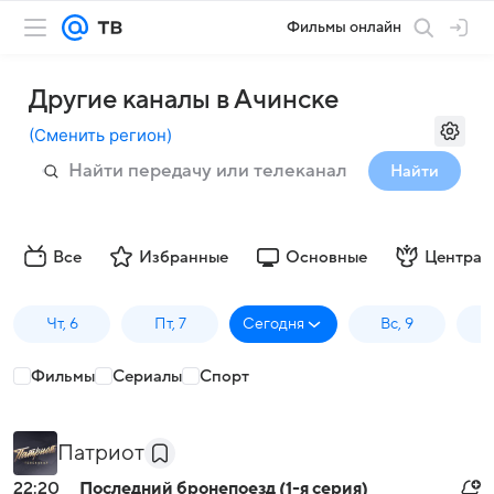
Фильмы онлайн
Другие каналы в Ачинске
(
Сменить регион
)
Найти
Все
Избранные
Основные
Централ
Чт, 6
Пт, 7
Сегодня
Вс, 9
П
Фильмы
Сериалы
Спорт
Патриот
22:20
Последний бронепоезд (1-я серия)