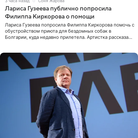
3 часа назад
Соня Жарова
Лариса Гузеева публично попросила
Филиппа Киркорова о помощи
Лариса Гузеева попросила Филиппа Киркорова помочь с
обустройством приюта для бездомных собак в
Болгарии, куда недавно прилетела. Артистка рассказала
о местных волонтерах, которые временно забирают
животных к