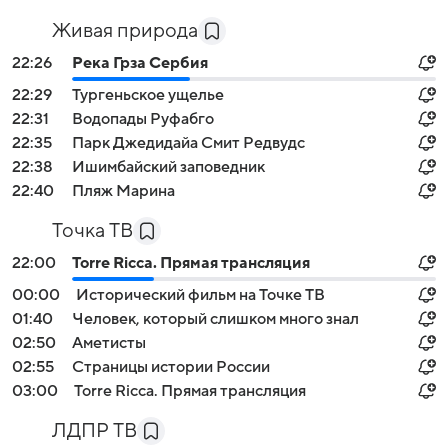
Живая природа
22:26
Река Грза Сербия
22:29
Тургеньское ущелье
22:31
Водопады Руфабго
22:35
Парк Джедидайа Смит Редвудс
22:38
Ишимбайский заповедник
22:40
Пляж Марина
Точка ТВ
22:00
Torre Ricca. Прямая трансляция
00:00
Исторический фильм на Точке ТВ
01:40
Человек, который слишком много знал
02:50
Аметисты
02:55
Страницы истории России
03:00
Torre Ricca. Прямая трансляция
ЛДПР ТВ