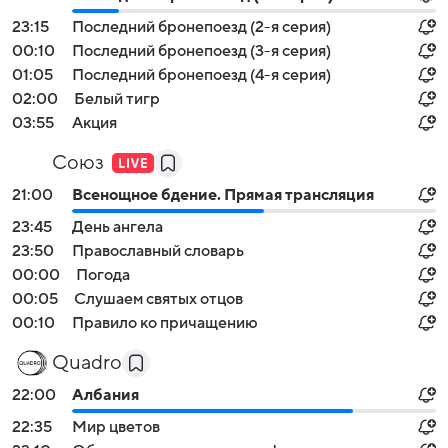
23:15
Последний бронепоезд (2-я серия)
00:10
Последний бронепоезд (3-я серия)
01:05
Последний бронепоезд (4-я серия)
02:00
Белый тигр
03:55
Акция
Союз
21:00
Всенощное бдение. Прямая трансляция
23:45
День ангела
23:50
Православный словарь
00:00
Погода
00:05
Слушаем святых отцов
00:10
Правило ко причащению
Quadro
22:00
Албания
22:35
Мир цветов