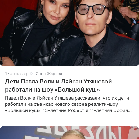
1 час назад
Соня Жарова
Дети Павла Воли и Ляйсан Утяшевой
работали на шоу «Большой куш»
Павел Воля и Ляйсан Утяшева рассказали, что их дети
работали на съемках нового сезона реалити-шоу
«Большой куш». 13-летние Роберт и 11-летняя София
отправились вместе с родителями в Таиланд и успели
поработать