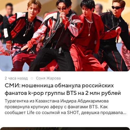
2 часа назад
Соня Жарова
СМИ: мошенница обманула российских
фанатов k-pop группы BTS на 2 млн рублей
Турагентка из Казахстана Индира Абдикаримова
провернула крупную аферу с фанатами BTS. Как
сообщает Life со ссылкой на SHOT, девушка продавала
поддельные туры на концерт группы в Пусане. По
данным издания,