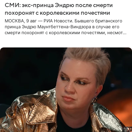
СМИ: экс-принца Эндрю после смерти
похоронят с королевскими почестями
МОСКВА, 9 авг — РИА Новости. Бывшего британского
принца Эндрю Маунтбеттена-Виндзора в случае его
смерти похоронят с королевскими почестями, несмотря
на лишение всех титулов, сообщает Daily Mail со
ссылкой на