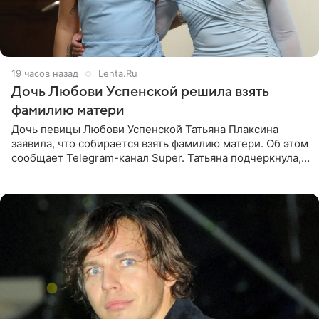
19 часов назад
Lenta.Ru
Дочь Любови Успенской решила взять
фамилию матери
Дочь певицы Любови Успенской Татьяна Плаксина
заявила, что собирается взять фамилию матери. Об этом
сообщает Telegram-канал Super. Татьяна подчеркнула,
что приняла решение о смене фамилии, поскольку
именно от