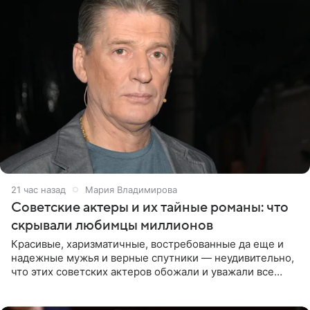
21 час назад
Мария Владимирова
Советские актеры и их тайные романы: что
скрывали любимцы миллионов
Красивые, харизматичные, востребованные да еще и
надежные мужья и верные спутники — неудивительно,
что этих советских актеров обожали и уважали все
женщины большой страны, и наверняка не раз ставили
их в