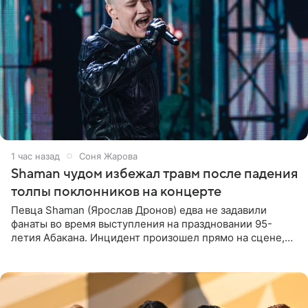
1 час назад
Соня Жарова
Shaman чудом избежал травм после падения
толпы поклонников на концерте
Певца Shaman (Ярослав Дронов) едва не задавили
фанаты во время выступления на праздновании 95-
летия Абакана. Инцидент произошел прямо на сцене,
подробности сообщает «Абзац». Толпа поклонников
навалилась на