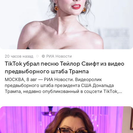
20 часов назад
© РИА Новости
TikTok убрал песню Тейлор Свифт из видео
предвыборного штаба Трампа
МОСКВА, 8 авг — РИА Новости. Видеоролик
предвыборного штаба президента США Дональда
Трампа, недавно опубликованный в соцсети TikTok,
остался без звуковой дорожки в виде песни August
(«Август») американской