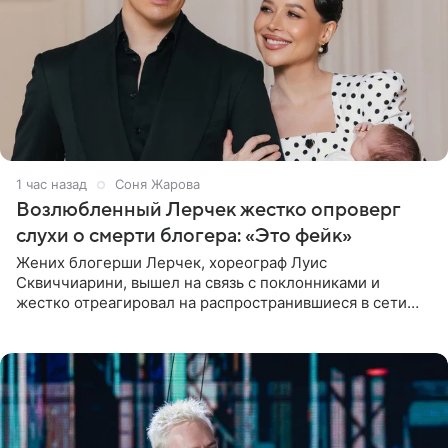
1 час назад
Соня Жарова
Возлюбленный Лерчек жестко опроверг
слухи о смерти блогера: «Это фейк»
Жених блогерши Лерчек, хореограф Луис
Сквиччиарини, вышел на связь с поклонниками и
жестко отреагировал на распространившиеся в сети
слухи о смерти Валерии Чекалиной. «Это фейк! Я в
шоке, что такие люди