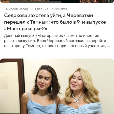
14 часов назад
Евгения Башинская
Седокова захотела уйти, а Череватый
перешел к Темным: что было в 9-м выпуске
«Мастера игры-2»
Девятый выпуск «Мастера игры» заметно изменил
расстановку сил. Влад Череватый согласился перейти
на сторону Темных, в проект пришел новый участник, а
Курбан Омаров и Анна Седокова оказались под таким
давлением.