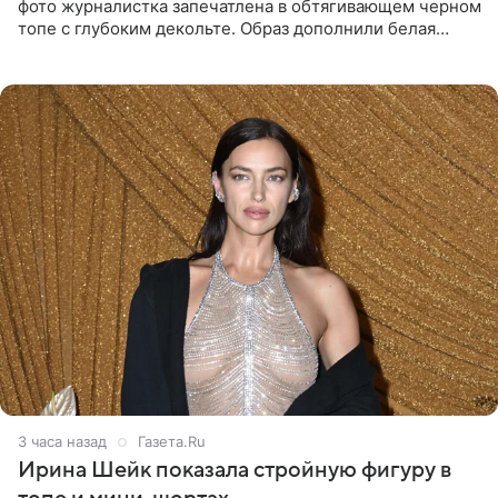
фото журналистка запечатлена в обтягивающем черном
топе с глубоким декольте. Образ дополнили белая
юбка-миди, вьетнамки на платформе и соломенная
шляпа.
3 часа назад
Газета.Ru
Ирина Шейк показала стройную фигуру в