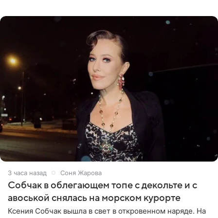
перед зеркалом в желтом крошечном бархатном
бикини, которое дополнила
3 часа назад
Соня Жарова
Собчак в облегающем топе с декольте и с
авоськой снялась на морском курорте
Ксения Собчак вышла в свет в откровенном наряде. На