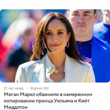
Кремлевском дворце, а вместе с ним на сцену выйдут
его друзья —
21 час назад
Журнал OK!
Меган Маркл обвинили в намеренном
копировании принца Уильяма и Кейт
Миддлтон