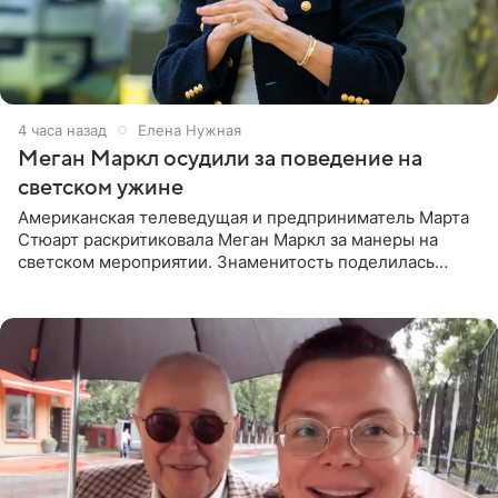
4 часа назад
Елена Нужная
Меган Маркл осудили за поведение на
светском ужине
Американская телеведущая и предприниматель Марта
Стюарт раскритиковала Меган Маркл за манеры на
светском мероприятии. Знаменитость поделилась
деталями личной встречи с герцогиней Сассекской,
пишет PageSix. По