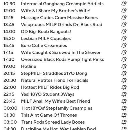
10:30
Interracial Gangbang Creampie Addicts
12:00
Wife & I Share My Brother's Wife!
12:15
Massage Cuties Cram Massive Bones
13:45
Voluptuous MILF Grinds On Black Stud
14:00
DD Big-Boob Bangouts!
15:30
Lesbian MILF Cupcakes
15:45
Euro Cutie Creampies
17:15
Wife Caught & Screwed In The Shower
17:30
Oversized Black Rods Pump Tight Pinks
19:00
Hotline
20:15
StepMILF Straddles 21YO Dong
20:30
Natural Petites Fiend For Facials
22:00
Hottest MILF Rides Big Rod
22:15
Yes! 18YO Student 3Ways
23:45
MILF Anal: My Wife's Best Friend
00:00
Hot 18YOs' Stepfamily Creampies
01:30
This Aint Game Of Thrones
03:00
Trans Rods Spread Lady Boxes
04:30
Discipline My Hot, Wet Lesbian Box!