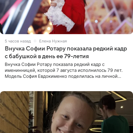
5 часов назад
Елена Нужная
Внучка Софии Ротару показала редкий кадр
с бабушкой в день ее 79-летия
Внучка Софии Ротару показала редкий кадр с
именинницей, которой 7 августа исполнилось 79 лет.
Модель София Евдокименко поделилась на личной
странице в социальной сети фотографией знаменитой
бабушки. На снимке