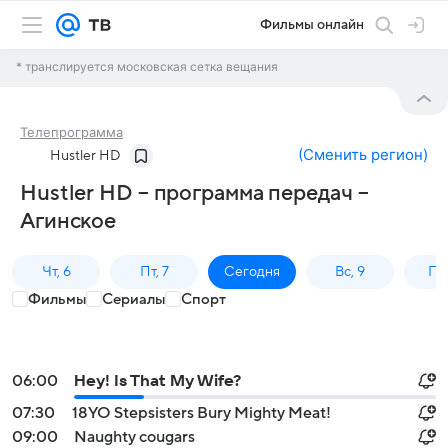
Фильмы онлайн
* транслируется московская сетка вещания
Телепрограмма
(
Сменить регион
)
Hustler HD
Hustler HD – программа передач –
Агинское
Чт, 6
Пт, 7
Сегодня
Вс, 9
Пн,
Фильмы
Сериалы
Спорт
06:00
Hey! Is That My Wife?
07:30
18YO Stepsisters Bury Mighty Meat!
09:00
Naughty cougars