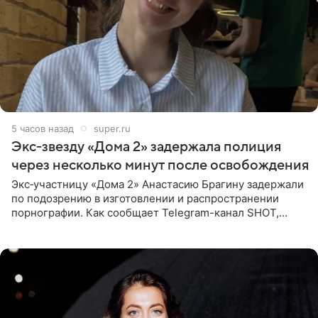
5 часов назад
super.ru
Экс‑звезду «Дома 2» задержала полиция
через несколько минут после освобождения
Экс‑участницу «Дома 2» Анастасию Брагину задержали
по подозрению в изготовлении и распространении
порнографии. Как сообщает Telegram-канал SHOT,
девушка может оказаться в СИЗО. Следствие
ходатайствует об