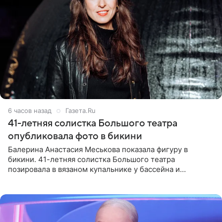
6 часов назад
Газета.Ru
41-летняя солистка Большого театра
опубликовала фото в бикини
Балерина Анастасия Меськова показала фигуру в
бикини. 41-летняя солистка Большого театра
позировала в вязаном купальнике у бассейна и
опубликовала фото в личном блоге. Артистка
поделилась кадрами с отдыха за