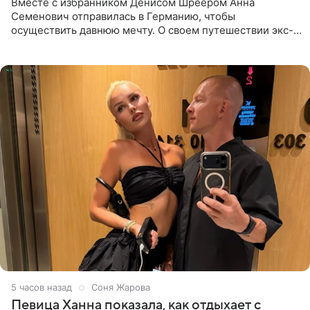
Вместе с избранником Денисом Шреером Анна
Семенович отправилась в Германию, чтобы
осуществить давнюю мечту. О своем путешествии экс-
солистка «Блестящих» рассказала поклонникам на
личной странице в социальной
5 часов назад
Соня Жарова
Певица Ханна показала, как отдыхает с