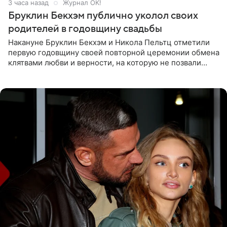
3 часа назад
Журнал OK!
Бруклин Бекхэм публично уколол своих
родителей в годовщину свадьбы
Накануне Бруклин Бекхэм и Никола Пельтц отметили
первую годовщину своей повторной церемонии обмена
клятвами любви и верности, на которую не позвали
никого из клана Бекхэм. По словам инсайдеров, пара
считает это