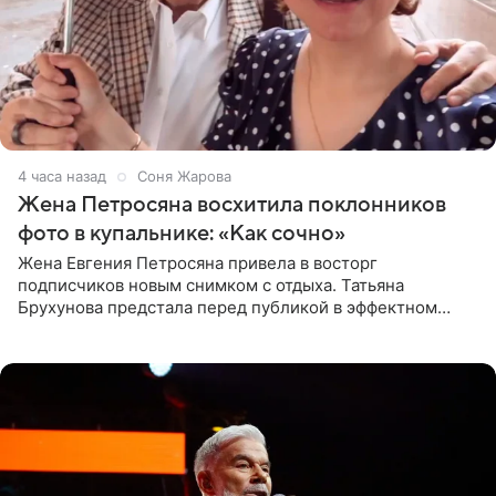
4 часа назад
Соня Жарова
Жена Петросяна восхитила поклонников
фото в купальнике: «Как сочно»
Жена Евгения Петросяна привела в восторг
подписчиков новым снимком с отдыха. Татьяна
Брухунова предстала перед публикой в эффектном
черно-сиреневом монокини, позируя прямо в бассейне.
«Ох, как сочно», «Татьяна,