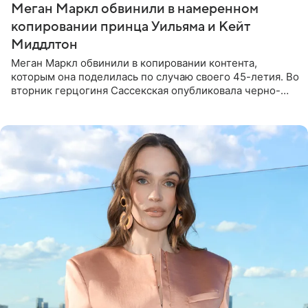
Меган Маркл обвинили в намеренном
копировании принца Уильяма и Кейт
Миддлтон
Меган Маркл обвинили в копировании контента,
которым она поделилась по случаю своего 45-летия. Во
вторник герцогиня Сассекская опубликовала черно-
белую фотографию, на которой она прыгает в бассейн с
воздушными