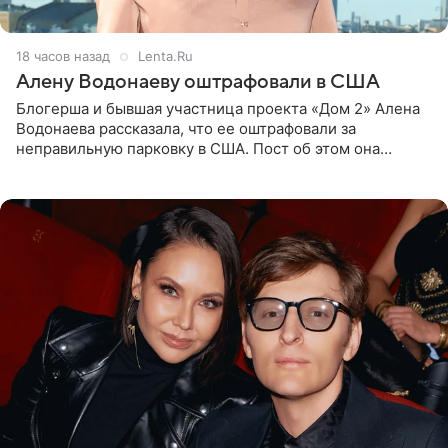
18 часов назад
Lenta.Ru
Алену Водонаеву оштрафовали в США
Блогерша и бывшая участница проекта «Дом 2» Алена
Водонаева рассказала, что ее оштрафовали за
неправильную парковку в США. Пост об этом она
опубликовала в своем Telegram-канале. Она заявила,
что во время отдыха