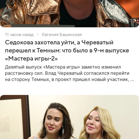
11 часов назад
Евгения Башинская
Седокова захотела уйти, а Череватый
перешел к Темным: что было в 9-м выпуске
«Мастера игры-2»
Девятый выпуск «Мастера игры» заметно изменил
расстановку сил. Влад Череватый согласился перейти
на сторону Темных, в проект пришел новый участник, а
Курбан Омаров и Анна Седокова оказались под таким
давлением.