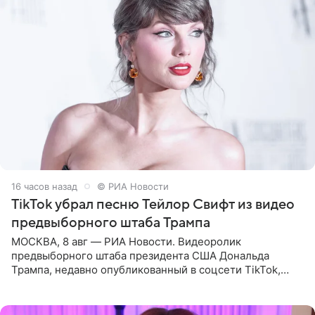
16 часов назад
© РИА Новости
TikTok убрал песню Тейлор Свифт из видео
предвыборного штаба Трампа
МОСКВА, 8 авг — РИА Новости. Видеоролик
предвыборного штаба президента США Дональда
Трампа, недавно опубликованный в соцсети TikTok,
остался без звуковой дорожки в виде песни August
(«Август») американской