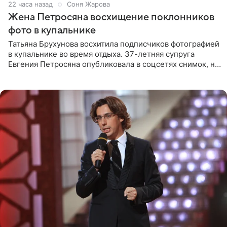
22 часа назад
Соня Жарова
Жена Петросяна восхищение поклонников
фото в купальнике
Татьяна Брухунова восхитила подписчиков фотографией
в купальнике во время отдыха. 37-летняя супруга
Евгения Петросяна опубликовала в соцсетях снимок, на
котором позирует у бассейна в белоснежном монокини
с