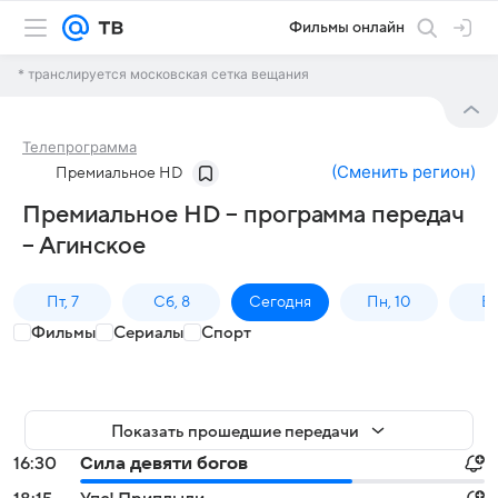
Фильмы онлайн
* транслируется московская сетка вещания
Телепрограмма
(
Сменить регион
)
Премиальное HD
Премиальное HD – программа передач
– Агинское
Пт, 7
Сб, 8
Сегодня
Пн, 10
Вт,
Фильмы
Сериалы
Спорт
Показать прошедшие передачи
16:30
Сила девяти богов