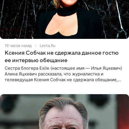
19 часов назад
Lenta.Ru
Ксения Собчак не сдержала данное гостю
ее интервью обещание
Сестра блогера Exile (настоящее имя — Илья Яцкевич)
Алина Яцкевич рассказала, что журналистка и
телеведущая Ксения Собчак не сдержала обещание,
которое дала ему во время интервью с ним. Об этом она
заявила в