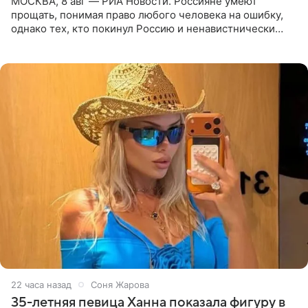
МОСКВА, 8 авг — РИА Новости. Россияне умеют
прощать, понимая право любого человека на ошибку,
однако тех, кто покинул Россию и ненавистнически
высказывается о стране и соотечественниках, не стоит
принимать
22 часа назад
Соня Жарова
35-летняя певица Ханна показала фигуру в