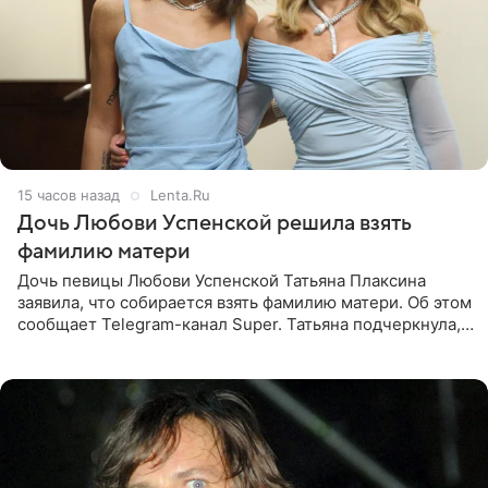
15 часов назад
Lenta.Ru
Дочь Любови Успенской решила взять
фамилию матери
Дочь певицы Любови Успенской Татьяна Плаксина
заявила, что собирается взять фамилию матери. Об этом
сообщает Telegram-канал Super. Татьяна подчеркнула,
что приняла решение о смене фамилии, поскольку
именно от