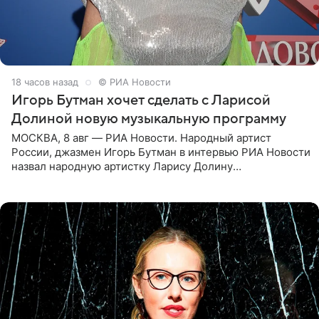
18 часов назад
© РИА Новости
Игорь Бутман хочет сделать с Ларисой
Долиной новую музыкальную программу
МОСКВА, 8 авг — РИА Новости. Народный артист
России, джазмен Игорь Бутман в интервью РИА Новости
назвал народную артистку Ларису Долину
великолепной певицей и рассказал о желании сделать с
ней новую совместную