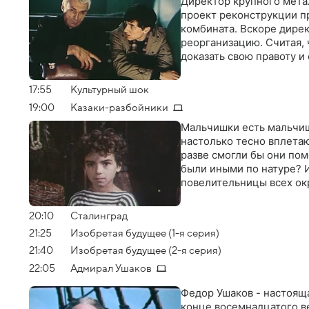
Директор крупного мета
проект реконструкции п
комбината. Вскоре дирек
реорганизацию. Считая, 
доказать свою правоту и
17:55
Культурный шок
19:00
Казаки-разбойники
Мальчишки есть мальчишк
настолько тесно вплетаю
разве смогли бы они пом
были иными по натуре? И
повелительницы всех ок
20:10
Сталинград
21:25
Изобретая будущее (1-я серия)
21:40
Изобретая будущее (2-я серия)
22:05
Адмирал Ушаков
Федор Ушаков - настояща
конце восемнадцатого в