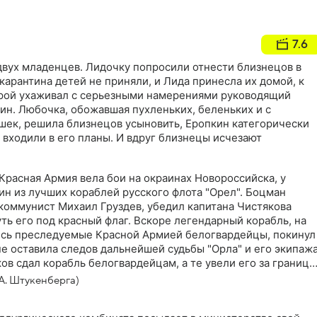
7.6
двух младенцев. Лидочку попросили отнести близнецов в
 карантина детей не приняли, и Лида принесла их домой, к
орой ухаживал с серьезными намерениями руководящий
ин. Любочка, обожавшая пухленьких, беленьких и с
шек, решила близнецов усыновить, Еропкин категорически
 входили в его планы. И вдруг близнецы исчезают
 Красная Армия вела бои на окраинах Новороссийска, у
ин из лучших кораблей русского флота "Орел". Боцман
коммунист Михаил Груздев, убедил капитана Чистякова
уть его под красный флаг. Вскоре легендарный корабль, на
ись преследуемые Красной Армией белогвардейцы, покинул
е оставила следов дальнейшей судьбы "Орла" и его экипажа
ов сдал корабль белогвардейцам, а те увели его за границу.
н корабля "Камбала" Михаил Груздев, уверенный в
А. Штукенберга)
тякова, добился разрешения и приступил к поискам
олазом на судно идет сын Чистякова - Федор