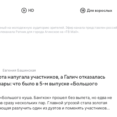
HD
Для взрослых
нный на молодежную аудиторию зрителей. Эфир канала представлен росси
канала Ратник для города Агинское на «ТВ Mail».
Евгения Башинская
та напугала участников, а Галич отказалась
пары: что было в 5-м выпуске «Большого
«Большого куша. Бангкок» прошел без вылета, но едва не
в сразу нескольких пар. Главной угрозой стала золотая
яющая разлучить один из дуэтов и поменять участников