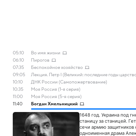
05:10
Во имя жизни
06:10
Пирогов
07:35
Беспокойное хозяйство
09:05
Лекция. Петр I (Великий: последние годы царствов
10:10
ДНК России (Самопожертвование)
10:35
Моя Россия (1-я серия)
11:00
Моя Россия (5-я серия)
11:40
Богдан Хмельницкий
1648 год. Украина под г
станицу за станицей. Ге
сечи армию защитников 
одноименная драма Алекс