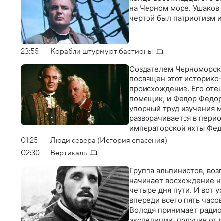
на Черном море. Ушаков
чертой был патриотизм и
23:55
Корабли штурмуют бастионы
Создателем Черноморско
посвящен этот историко
происхождение. Его оте
помещик, и Федор Федор
упорный труд изучения м
разворачивается в пери
императорской яхты Фед
испрашивает у государы
01:25
Люди севера (История спасения)
небольшим отрядом матр
02:30
Вертикаль
верфи. В это время на ю
зреет бунт
Группа альпинистов, во
начинает восхождение н
четыре дня пути. И вот
впереди всего пять часо
Володя принимает радио
экспедиции, получив от 