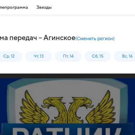
лепрограмма
Звезды
ма передач – Агинское
(
Сменить регион
)
Ср, 12
Чт, 13
Пт, 14
Сб, 15
Вс, 16