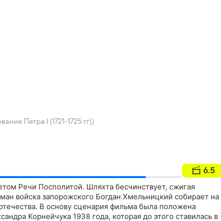
ания Петра I (1721-1725 гг))
6.5
нетом Речи Посполитой. Шляхта бесчинствует, сжигая
тман войска запорожского Богдан Хмельницкий собирает на
отечества. В основу сценария фильма была положена
андра Корнейчука 1938 года, которая до этого ставилась в