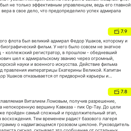
 был не только эффективным управленцем, ведь его главной
 вера в свое дело, что предопределило успех адмирала
7.9
го флота был великий адмирал Федор Ушаков, которому и
-биографический фильм. У него было совсем не знатное
ц - коллежский регистратор, в прошлом - обедневший
ович шел к адмиральскому званию через огромный,
орской науки и военного искусства. Действие фильма
од правления императрицы Екатерины Великой. Капитан
ор Ушаков отказывается от придворной карьеры и
ни направления на строящийся Черноморский флот. С
осов и мастеровых он прибывает в Херсон на корабельные
7.8
жных рубежах России свирепствует холера, среди рабочих
зглавляемая Виталием Ломовым, получив разрешение,
а непокоренную вершину Кавказа - пик Ор-Тау. До цели
 уже пройден самый сложный и продолжительный этап,
в восхождения. Тем временем радист базового лагеря
грамму о надвигающемся грозовом циклоне. Руководитель
радиста сигнал, скрывает это сообщение от остальных