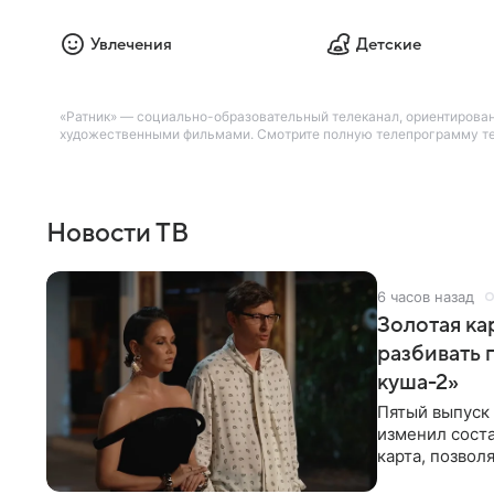
Увлечения
Детские
«Ратник» — социально-образовательный телеканал, ориентирова
художественными фильмами. Смотрите полную телепрограмму теле
Новости ТВ
6 часов назад
Золотая кар
разбивать 
куша-2»
Пятый выпуск 
изменил соста
карта, позвол
местами.