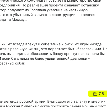
ллургического комбината посылает в министерство свой
редприятия. Но реализация проекта означает остановку
тор получает из Госплана указание на частичную
что это убыточный вариант реконструкции, он решает
 едет в Москву…
и. Их всегда влекут к себе тайна и риск. Их игры иногда
тся в реальную жизнь, что перестают быть безопасными. Н
очь выследить и обезвредить банду преступников, если бы
 если бы с ними не было удивительной девчонки -
рестных собак
7.5
я легенда русской армии. Благодаря его таланту и энергии 
ека Русская Империя смогла построить самый мощный флот