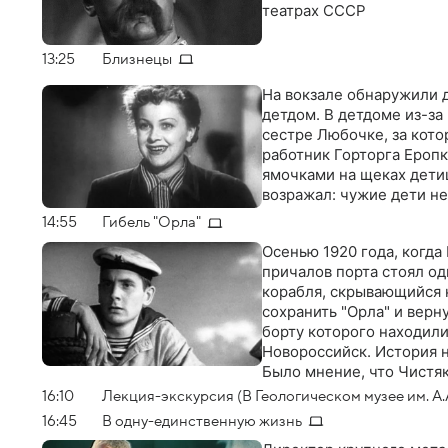
театрах СССР
13:25
Близнецы
На вокзале обнаружили 
детдом. В детдоме из-за
сестре Любочке, за кот
работник Горторга Еропк
ямочками на щеках дети
возражал: чужие дети не
14:55
Гибель "Орла"
Осенью 1920 года, когда
причалов порта стоял од
корабля, скрывающийся 
сохранить "Орла" и верн
борту которого находил
Новороссийск. История н
Было мнение, что Чистяк
Спустя много лет капита
16:10
Лекция-экскурсия (В Геологическом музее им. А.
бескомпромиссности Чис
16:45
В одну-единственную жизнь
пропавшего корабля. Вод