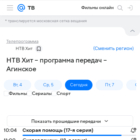
Фильмы онлайн
* транслируется московская сетка вещания
Телепрограмма
(
Сменить регион
)
НТВ Хит
НТВ Хит – программа передач –
Агинское
Вт, 4
Ср, 5
Сегодня
Пт, 7
Сб
Фильмы
Сериалы
Спорт
Показать прошедшие передачи
10:04
Скорая помощь (17-я серия)