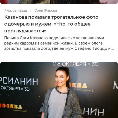
7 часов назад
Соня Жарова
Казанова показала трогательное фото
с дочерью и мужем: «Что-то общее
проглядывается»
Певица Сати Казанова поделилась с поклонниками
редким кадром из семейной жизни. В своем блоге
артистка показала фото, где ее муж Стефано Тиоццо и
их маленькая дочь спят рядом. На снимке отец и
малышка лежат в