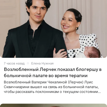
7 часов назад
Елена Нужная
Возлюбленный Лерчек показал блогершу в
больничной палате во время терапии
Возлюбленный Валерии Чекалиной (Лерчек) Луис
Сквиччиарини вышел на связь из больничной палаты,
чтобы рассказать поклонникам о текущем состоянии
блогерши. Он подтвердил, что основной курс
химиотерапии позади, но