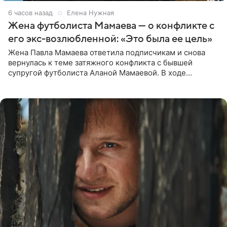
6 часов назад
Елена Нужная
Жена футболиста Мамаева — о конфликте с
его экс-возлюбленной: «Это была ее цель»
Жена Павла Мамаева ответила подписчикам и снова
вернулась к теме затяжного конфликта с бывшей
супругой футболиста Аланой Мамаевой. В ходе
общения с аудиторией один из пользователей
признался, что раньше судил о