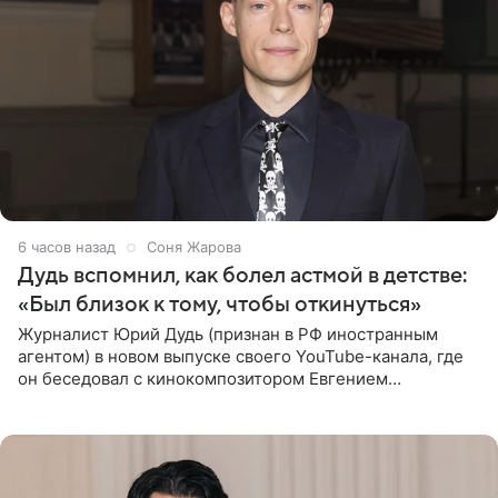
6 часов назад
Соня Жарова
Дудь вспомнил, как болел астмой в детстве:
«Был близок к тому, чтобы откинуться»
Журналист Юрий Дудь (признан в РФ иностранным
агентом) в новом выпуске своего YouTube-канала, где
он беседовал с кинокомпозитором Евгением
Гальпериным, поделился личной историей о борьбе с
бронхиальной астмой в