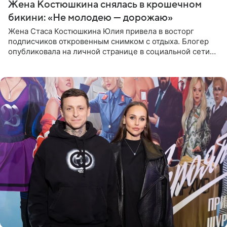
Жена Костюшкина снялась в крошечном
бикини: «Не молодею — дорожаю»
Жена Стаса Костюшкина Юлия привела в восторг
подписчиков откровенным снимком с отдыха. Блогер
опубликовала на личной странице в социальной сети
фото в ярком бикини, позируя на пирсе во время отпуска
в Турции,