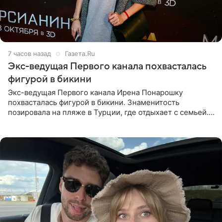
7 часов назад
Газета.Ru
Экс-ведущая Первого канала похвасталась
фигурой в бикини
Экс-ведущая Первого канала Ирена Понарошку
похвасталась фигурой в бикини. Знаменитость
позировала на пляже в Турции, где отдыхает с семьей.
Она поделилась кадрами с отдыха в Instagram (владелец
компания Meta