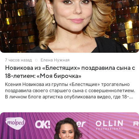
7 часов назад
Елена Нужная
Новикова из «Блестящих» поздравила сына с
18-летием: «Моя бирочка»
Ксения Новикова из группы «Блестящие» трогательно
поздравила своего старшего сына с совершеннолетием.
В личном блоге артистка опубликовала видео, где 18-
летний Мирон легко подхватил маму на руки и закружил
во