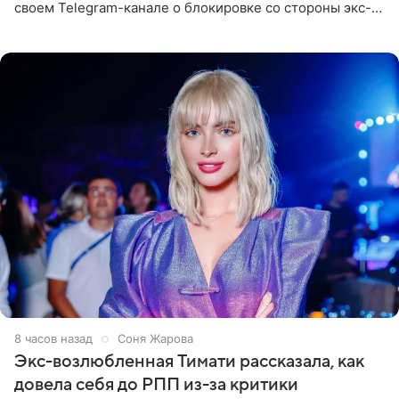
своем Telegram-канале о блокировке со стороны экс-
супруги Гуфа Айзы-Лилуны Ай. Карицкая утверждает,
что ее
8 часов назад
Соня Жарова
Экс-возлюбленная Тимати рассказала, как
довела себя до РПП из-за критики