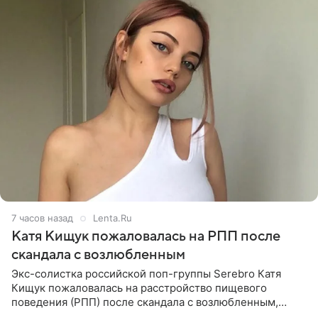
7 часов назад
Lenta.Ru
Катя Кищук пожаловалась на РПП после
скандала с возлюбленным
Экс-солистка российской поп-группы Serebro Катя
Кищук пожаловалась на расстройство пищевого
поведения (РПП) после скандала с возлюбленным,
популярным рэпером 9mice (настоящее имя — Сергей