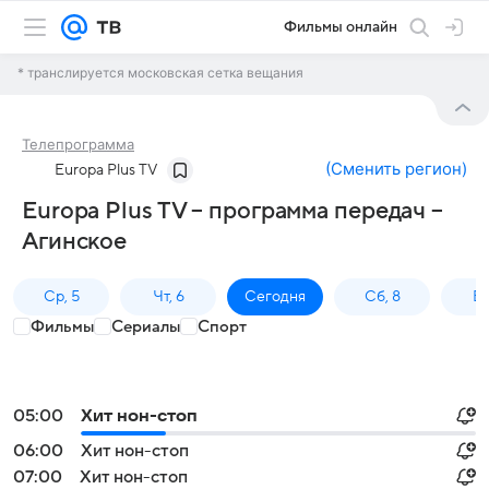
Фильмы онлайн
* транслируется московская сетка вещания
Телепрограмма
(
Сменить регион
)
Europa Plus TV
Europa Plus TV – программа передач –
Агинское
Ср, 5
Чт, 6
Сегодня
Сб, 8
Вс
Фильмы
Сериалы
Спорт
05:00
Хит нон-стоп
06:00
Хит нон-стоп
07:00
Хит нон-стоп