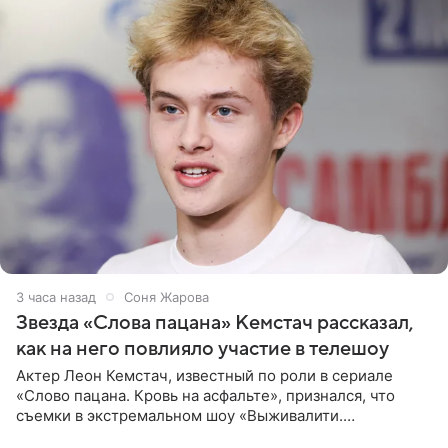
3 часа назад
Соня Жарова
Звезда «Слова пацана» Кемстач рассказал,
как на него повлияло участие в телешоу
Актер Леон Кемстач, известный по роли в сериале
«Слово пацана. Кровь на асфальте», признался, что
съемки в экстремальном шоу «Выживалити.
Наследники» кардинально повлияли на его образ жизни.