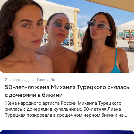
2 часа назад
Газета.Ru
50-летняя жена Михаила Турецкого снялась
с дочерями в бикини
Жена народного артиста России Михаила Турецкого
снялась с дочерями в купальниках. 50-летняя Лиана
Турецкая позировала в крошечном черном бикини на
пляже в Италии. Ее старшая дочь Сарина для отдыха
выбрала бандо