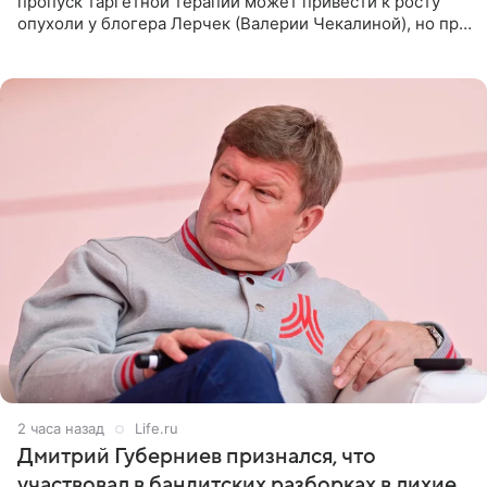
пропуск таргетной терапии может привести к росту
опухоли у блогера Лерчек (Валерии Чекалиной), но при
оперативном возобновлении лечения ущерб здоровью
не критичен,
2 часа назад
Life.ru
Дмитрий Губерниев признался, что
участвовал в бандитских разборках в лихие