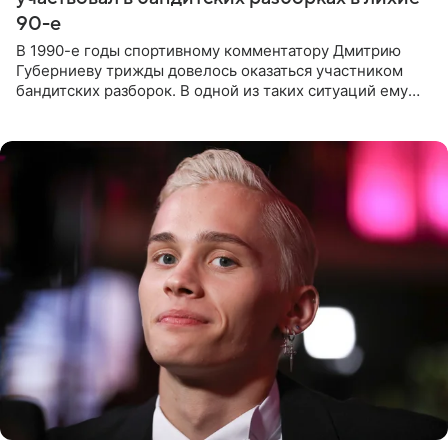
90-е
В 1990-е годы спортивному комментатору Дмитрию
Губерниеву трижды довелось оказаться участником
бандитских разборок. В одной из таких ситуаций ему
выдали тяжелый предмет и приказали вступить в драку,
однако он