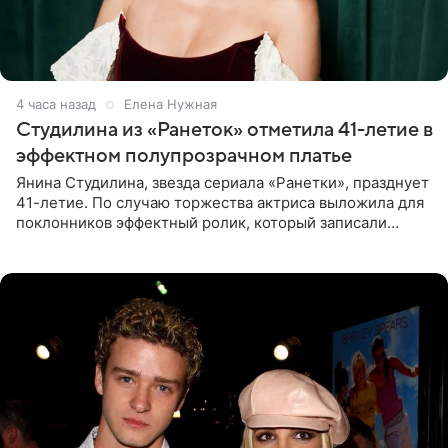
4 часа назад
Елена Нужная
Студилина из «Ранеток» отметила 41-летие в
эффектном полупрозрачном платье
Янина Студилина, звезда сериала «Ранетки», празднует
41-летие. По случаю торжества актриса выложила для
поклонников эффектный ролик, который записали
прошлой ночью. В кадре артистка предстала в
вечернем