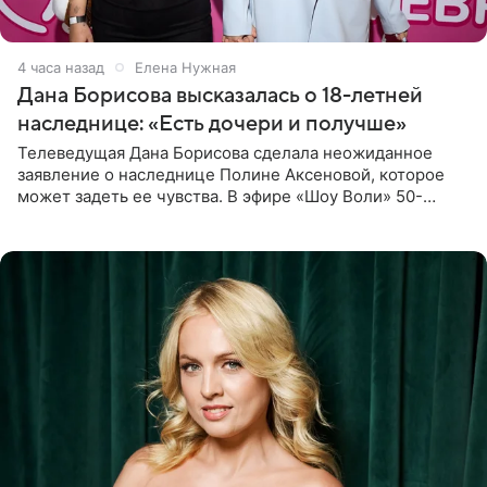
4 часа назад
Елена Нужная
Дана Борисова высказалась о 18-летней
наследнице: «Есть дочери и получше»
Телеведущая Дана Борисова сделала неожиданное
заявление о наследнице Полине Аксеновой, которое
может задеть ее чувства. В эфире «Шоу Воли» 50-
летняя знаменитость откровенно призналась, что не
считает свою дочь