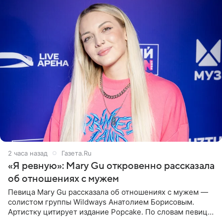
2 часа назад
Газета.Ru
«Я ревную»: Mary Gu откровенно рассказала
об отношениях с мужем
Певица Mary Gu рассказала об отношениях с мужем —
солистом группы Wildways Анатолием Борисовым.
Артистку цитирует издание Popcake. По словам певицы,
залог любви — это принять недостатки другого