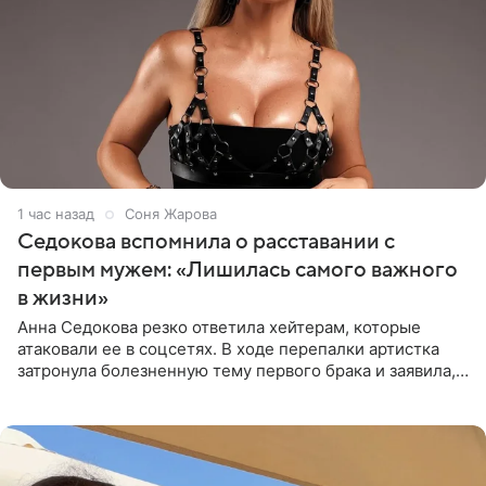
1 час назад
Соня Жарова
Седокова вспомнила о расставании с
первым мужем: «Лишилась самого важного
в жизни»
Анна Седокова резко ответила хейтерам, которые
атаковали ее в соцсетях. В ходе перепалки артистка
затронула болезненную тему первого брака и заявила,
что чужие судьбы — не ее зона ответственности. От
Валентина