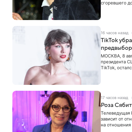
сгоревшего до
Shot. В рамка
16 часов назад
TikTok убр
предвыбор
МОСКВА, 8 ав
президента С
TikTok, остал
американской
17 часов назад
Роза Сябит
Телеведущая Р
зависит от о
на отношения
канала на