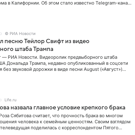
ма в Калифорнии. Об этом стало известно Telegram-каналу
х
© РИА Новости
ал песню Тейлор Свифт из видео
ного штаба Трампа
г — РИА Новости. Видеоролик предвыборного штаба
ША Дональда Трампа, недавно опубликованный в соцсети
ся без звуковой дорожки в виде песни August («Август»)
Life.ru
ова назвала главное условие крепкого брака
оза Сябитова считает, что прочность брака во многом
тношения человека к семейным ценностям. Своим взглядом
 телеведущая поделилась с корреспондентом Пятого