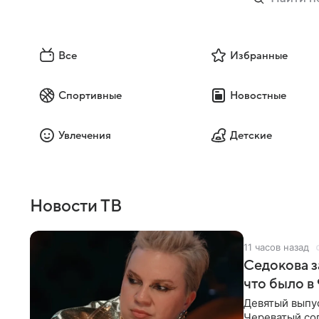
Все
Избранные
Спортивные
Новостные
Увлечения
Детские
Новости ТВ
11 часов назад
Седокова з
что было в
Девятый выпус
Череватый сог