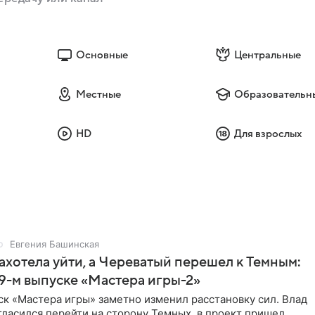
Основные
Центральные
Местные
Образовательн
HD
Для взрослых
Евгения Башинская
ахотела уйти, а Череватый перешел к Темным:
 9-м выпуске «Мастера игры-2»
к «Мастера игры» заметно изменил расстановку сил. Влад
ласился перейти на сторону Темных, в проект пришел