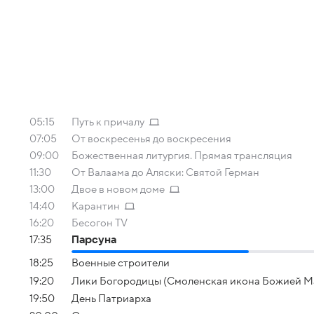
05:15
Путь к причалу
07:05
От воскресенья до воскресения
09:00
Божественная литургия. Прямая трансляция
11:30
От Валаама до Аляски: Святой Герман
13:00
Двое в новом доме
14:40
Карантин
16:20
Бесогон TV
17:35
Парсуна
18:25
Военные строители
19:20
Лики Богородицы (Смоленская икона Божией М
19:50
День Патриарха