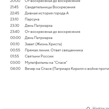
20:00
От воскресенья до воскресения
21:45
Свидетельницы Воскресения
22:45
Дивная история города А
23:10
Парсуна
23:30
День Патриарха
23:40
От воскресенья до воскресения
00:00
День Патриарха
00:10
Завет (Жизнь Христа)
00:55
Прямая линия. Ответ священника
01:55
Святыни России
03:00
Мультфильмы на "Спасе"
04:00
Вечер на Спасе (Патриарх Кирилл о войне проти