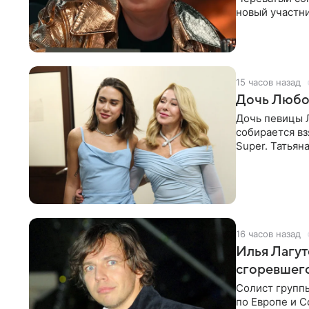
новый участни
давлением.
15 часов назад
Дочь Любо
Дочь певицы Л
собирается вз
Super. Татьян
поскольку им
16 часов назад
Илья Лагут
сгоревшег
Солист групп
по Европе и 