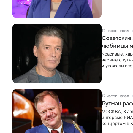
17 часов назад
Советские 
любимцы м
Красивые, ха
верные спутни
и уважали все
в
17 часов назад
Бутман рас
МОСКВА, 8 ав
интервью РИА
концертом в К
друзья —