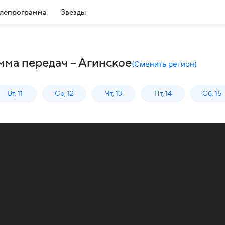
лепрограмма
Звезды
мма передач – Агинское
(
Сменить регион
)
Вт, 11
Ср, 12
Чт, 13
Пт, 14
Сб, 15