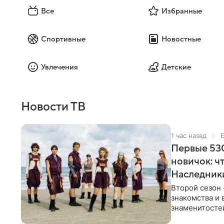
Все
Избранные
Спортивные
Новостные
Увлечения
Детские
Новости ТВ
1 час назад
Первые 530
новичок: ч
Наследник
Второй сезон 
знакомства и 
знаменитостей
несколько дне