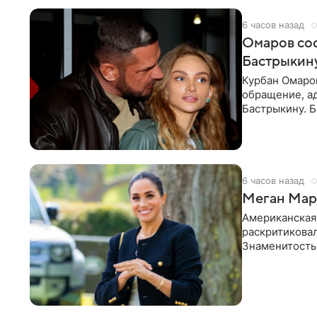
6 часов назад
Омаров соо
Бастрыкину
Курбан Омаро
обращение, а
Бастрыкину. 
в личном блог
6 часов назад
Меган Марк
Американская
раскритикова
Знаменитость
Сассекской, п