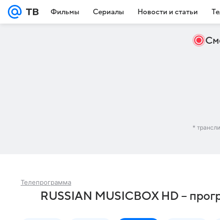
Фильмы
Сериалы
Новости и статьи
Те
См
* трансл
Телепрограмма
RUSSIAN MUSICBOX HD – програ