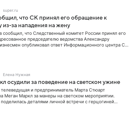
super.ru
бщил, что СК принял его обращение к
 из-за нападения на жену
в сообщил, что Следственный комитет России принял его
дресованное председателю ведомства Александру
Бизнесмен опубликовал ответ Информационного центра СК
е. В
Елена Нужная
л осудили за поведение на светском ужине
 телеведущая и предприниматель Марта Стюарт
ла Меган Маркл за манеры на светском мероприятии.
 поделилась деталями личной встречи с герцогиней
ишет PageSix. По