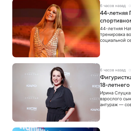
6 часов назад
44-летняя 
спортивно
44-летняя Нат
тренировка во
социальной се
красном
6 часов назад
Фигуристка
18-летнего
Ирина Слуцкая
взрослого сын
антураж — со
фигуристка