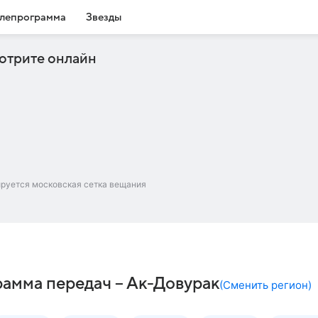
лепрограмма
Звезды
отрите онлайн
ируется московская сетка вещания
мма передач – Ак-Довурак
(
Сменить регион
)