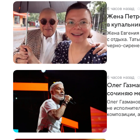
6 часов назад
Жена Петр
в купальни
Жена Евгения
с отдыха. Тат
черно-сиренев
«Татьяна,
6 часов назад
Олег Газма
сочиняю м
Олег Газманов
не исполнител
композиции, а
музыканта,