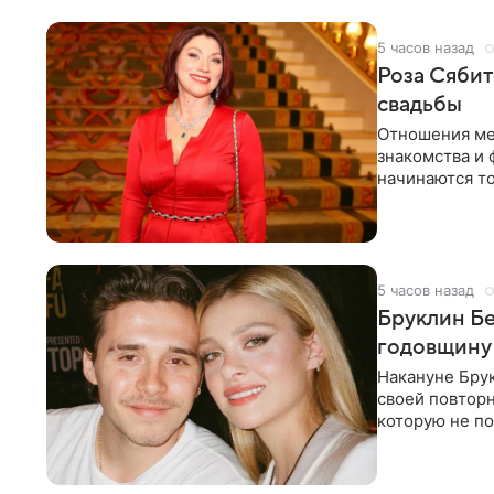
5 часов назад
Роза Сябит
свадьбы
Отношения ме
знакомства и 
начинаются то
многого,
5 часов назад
Бруклин Бе
годовщину
Накануне Бру
своей повтор
которую не по
считает это