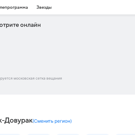
лепрограмма
Звезды
отрите онлайн
ируется московская сетка вещания
к-Довурак
(
Сменить регион
)