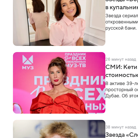
в купальни
Звезда сериа
откровенными 
русской бани.
компании
26 минут назад
СМИ: Кети
стоимость
В активе 39-л
просторный ос
Дубае. Об это
домам». По
38 минут назад
Звезда «Сл