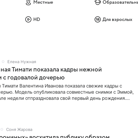
Местные
Образовательн
HD
Для взрослых
Елена Нужная
ная Тимати показала кадры нежной
 с годовалой дочерью
 Тимати Валентина Иванова показала свежие кадры с
черью. Модель опубликовала совместные снимки с Эммой,
але недели отпраздновала свой первый день рождения.
ь в
Соня Жарова
рониных» восхитила публику образом