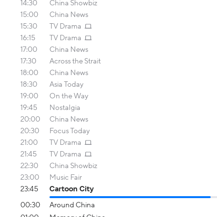
14:30
China Showbiz
15:00
China News
15:30
TV Drama
16:15
TV Drama
17:00
China News
17:30
Across the Strait
18:00
China News
18:30
Asia Today
19:00
On the Way
19:45
Nostalgia
20:00
China News
20:30
Focus Today
21:00
TV Drama
21:45
TV Drama
22:30
China Showbiz
23:00
Music Fair
23:45
Cartoon City
00:30
Around China