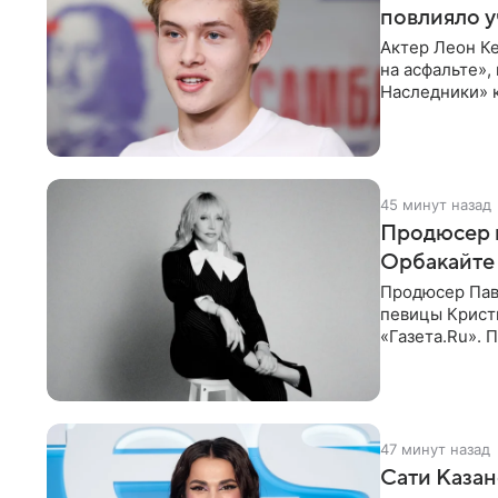
повлияло у
Актер Леон Ке
на асфальте»,
Наследники» 
он
45 минут назад
Продюсер 
Орбакайте 
Продюсер Пав
певицы Крист
«Газета.Ru».
Батума могли
47 минут назад
Сати Казан