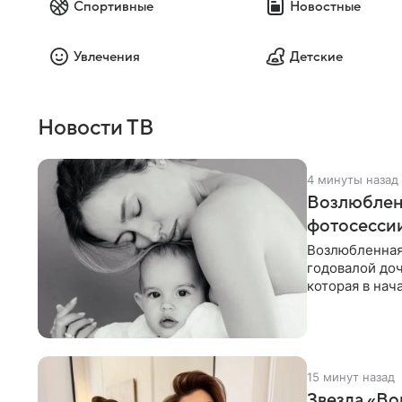
Спортивные
Новостные
Увлечения
Детские
Новости ТВ
4 минуты назад
Возлюблен
фотосессии
Возлюбленная
годовалой до
которая в нач
Фото появилис
15 минут назад
Звезда «Во