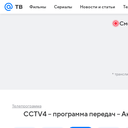
Фильмы
Сериалы
Новости и статьи
Те
См
* трансл
Телепрограмма
CCTV4 – программа передач – А