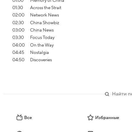
01:00
Memory of China
01:30
Across the Strait
02:00
Network News
02:30
China Showbiz
03:00
China News
03:30
Focus Today
04:00
On the Way
04:45
Nostalgia
04:50
Discoveries
Все
Избранные