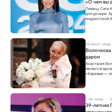
«О чем вы 
Певицу Сати К
для дочери. А
индуистской б
поклонников
59 минут назад
Волочкова 
даром
Анастасия Вол
является врож
«Харизма — эт
врожденное, 
1 час назад
39-летняя 
крошечном 