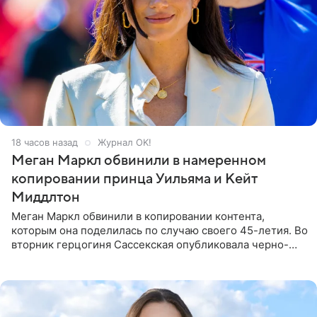
18 часов назад
Журнал OK!
Меган Маркл обвинили в намеренном
копировании принца Уильяма и Кейт
Миддлтон
Меган Маркл обвинили в копировании контента,
которым она поделилась по случаю своего 45-летия. Во
вторник герцогиня Сассекская опубликовала черно-
белую фотографию, на которой она прыгает в бассейн с
воздушными