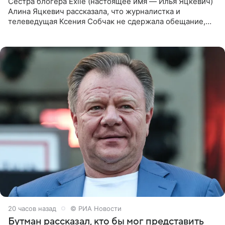
Сестра блогера Exile (настоящее имя — Илья Яцкевич)
Алина Яцкевич рассказала, что журналистка и
телеведущая Ксения Собчак не сдержала обещание,
которое дала ему во время интервью с ним. Об этом она
заявила в
20 часов назад
© РИА Новости
Бутман рассказал, кто бы мог представить