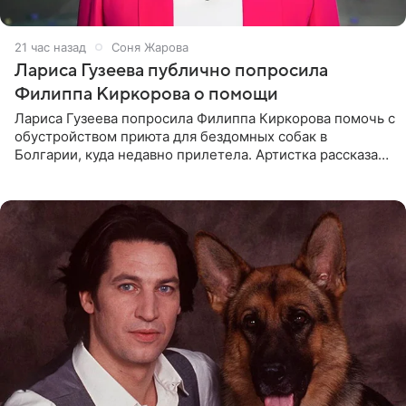
21 час назад
Соня Жарова
Лариса Гузеева публично попросила
Филиппа Киркорова о помощи
Лариса Гузеева попросила Филиппа Киркорова помочь с
обустройством приюта для бездомных собак в
Болгарии, куда недавно прилетела. Артистка рассказала
о местных волонтерах, которые временно забирают
животных к