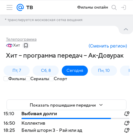
Фильмы онлайн
* транслируется московская сетка вещания
Телепрограмма
Хит
(
Сменить регион
)
Хит – программа передач – Ак-Довурак
Пт, 7
Сб, 8
Сегодня
Пн, 10
Вт,
Фильмы
Сериалы
Спорт
Показать прошедшие передачи
15:10
Выбивая долги
16:50
Коллектив
18:25
Белый шторм 3 - Рай или ад