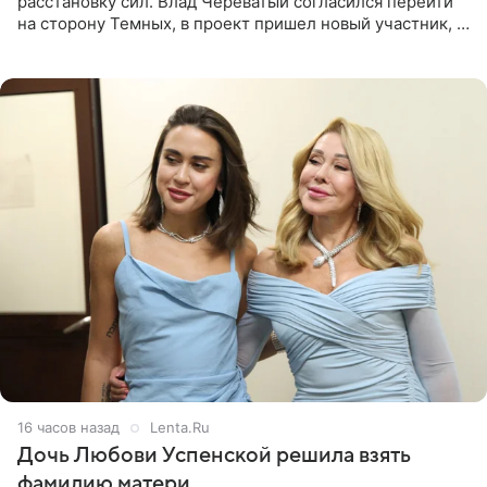
расстановку сил. Влад Череватый согласился перейти
на сторону Темных, в проект пришел новый участник, а
Курбан Омаров и Анна Седокова оказались под таким
давлением.
16 часов назад
Lenta.Ru
Дочь Любови Успенской решила взять
фамилию матери