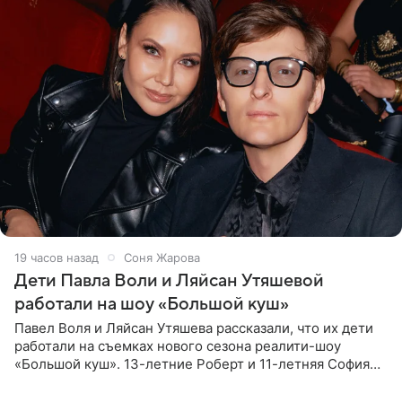
19 часов назад
Соня Жарова
Дети Павла Воли и Ляйсан Утяшевой
работали на шоу «Большой куш»
Павел Воля и Ляйсан Утяшева рассказали, что их дети
работали на съемках нового сезона реалити-шоу
«Большой куш». 13-летние Роберт и 11-летняя София
отправились вместе с родителями в Таиланд и успели
поработать