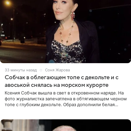
33 минуты назад
Соня Жарова
Собчак в облегающем топе с декольте и с
авоськой снялась на морском курорте
Ксения Собчак вышла в свет в откровенном наряде. На
фото журналистка запечатлена в обтягивающем черном
топе с глубоким декольте. Образ дополнили белая
юбка-миди, вьетнамки на платформе и соломенная
шляпа.