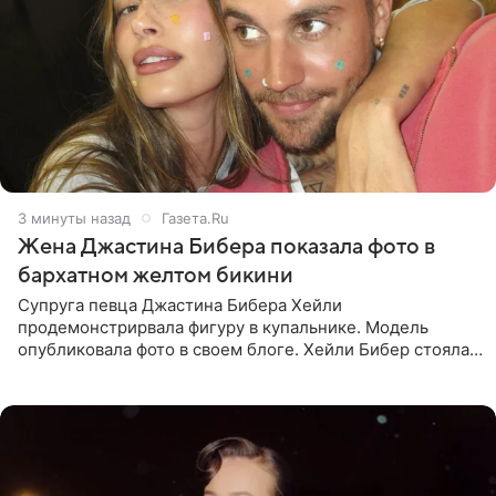
3 минуты назад
Газета.Ru
Жена Джастина Бибера показала фото в
бархатном желтом бикини
Супруга певца Джастина Бибера Хейли
продемонстрирвала фигуру в купальнике. Модель
опубликовала фото в своем блоге. Хейли Бибер стояла
перед зеркалом в желтом крошечном бархатном
бикини, которое дополнила