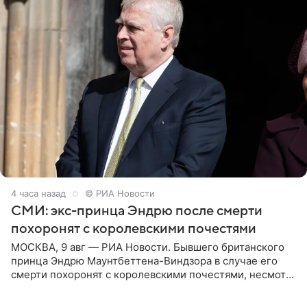
4 часа назад
© РИА Новости
СМИ: экс-принца Эндрю после смерти
похоронят с королевскими почестями
МОСКВА, 9 авг — РИА Новости. Бывшего британского
принца Эндрю Маунтбеттена-Виндзора в случае его
смерти похоронят с королевскими почестями, несмотря
на лишение всех титулов, сообщает Daily Mail со
ссылкой на