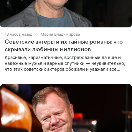
18 часов назад
Мария Владимирова
Советские актеры и их тайные романы: что
скрывали любимцы миллионов
Красивые, харизматичные, востребованные да еще и
надежные мужья и верные спутники — неудивительно,
что этих советских актеров обожали и уважали все
женщины большой страны, и наверняка не раз ставили
их в