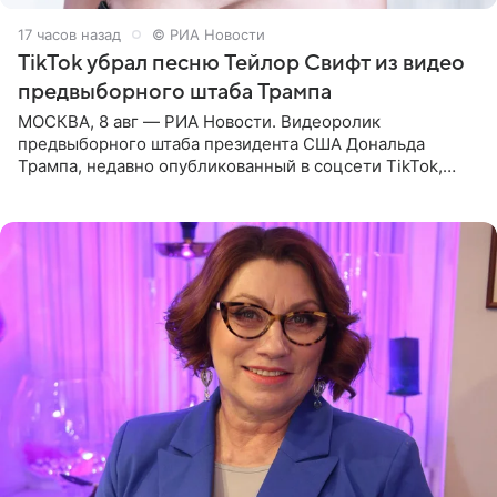
17 часов назад
© РИА Новости
TikTok убрал песню Тейлор Свифт из видео
предвыборного штаба Трампа
МОСКВА, 8 авг — РИА Новости. Видеоролик
предвыборного штаба президента США Дональда
Трампа, недавно опубликованный в соцсети TikTok,
остался без звуковой дорожки в виде песни August
(«Август») американской