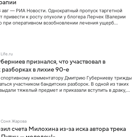
ерапии
 авг — РИА Новости. Однократный пропуск таргетной
 привести к росту опухоли у блогера Лерчек (Валерии
но при оперативном возобновлении лечения ущерб
ритичен,
Life.ru
берниев признался, что участвовал в
 разборках в лихие 90-е
ы спортивному комментатору Дмитрию Губерниеву трижды
аться участником бандитских разборок. В одной из таких
выдали тяжелый предмет и приказали вступить в драку,
Соня Жарова
зил счета Милохина из-за иска автора трека
 Путин — молодец!»