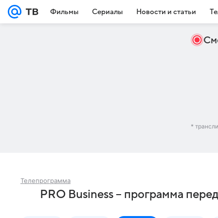
Фильмы
Сериалы
Новости и статьи
Те
См
* трансл
Телепрограмма
PRO Business – программа перед