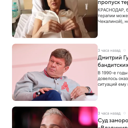
пропуск т
КРАСНОДАР, 6
терапии может
Чекалиной), 
здоровью не к
3 часа назад
Дмитрий Гу
бандитских
В 1990-е год
довелось оказ
ситуаций ему 
однако он
3 часа назад
Суд заморо
«Владимир