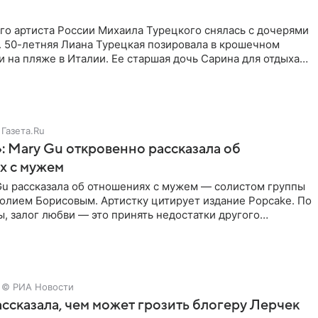
го артиста России Михаила Турецкого снялась с дочерями
. 50-летняя Лиана Турецкая позировала в крошечном
 на пляже в Италии. Ее старшая дочь Сарина для отдыха
о
Газета.Ru
: Mary Gu откровенно рассказала об
х с мужем
Gu рассказала об отношениях с мужем — солистом группы
олием Борисовым. Артистку цитирует издание Popcake. По
, залог любви — это принять недостатки другого
кже
© РИА Новости
ссказала, чем может грозить блогеру Лерчек