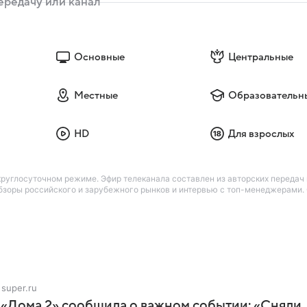
Основные
Центральные
Местные
Образовательн
HD
Для взрослых
руглосуточном режиме. Эфир телеканала составлен из авторских передач 
 обзоры российского и зарубежного рынков и интервью с топ-менеджерами
super.ru
 «Дома 2» сообщила о важном событии: «Сняли