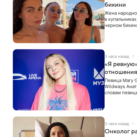
бикини
Жена народно
в купальниках
черном бикини
выбрала банд
3 часа назад
«Я ревную»
отношения
Певица Mary 
Wildways Анат
словам певицы
человека. Та
3 часа назад
Онколог ра