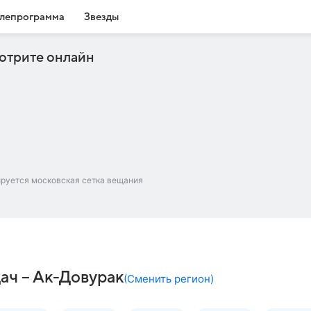
лепрограмма
Звезды
отрите онлайн
ируется московская сетка вещания
ач – Ак-Довурак
(
Сменить регион
)