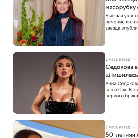
мясорубку 
Бывшая участ
лечение и сня
звезда опубли
процесс снят
2 часа назад
Седокова в
«Лишилась 
Анна Седокова
соцсетях. В х
первого брака
ответственнос
2 часа назад
50-летняя 