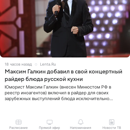
18 часов назад
Lenta.Ru
Максим Галкин добавил в свой концертный
райдер блюда русской кухни
Юморист Максим Галкин (внесен Минюстом РФ в
реестр иноагентов) включил в райдер для своих
зарубежных выступлений блюда исключительно
русской кухни. Об этом сообщает РИА Новости.
Согласно документу, в гримерную
Расписание
Прямой эфир
Напоминания
Новости ТВ