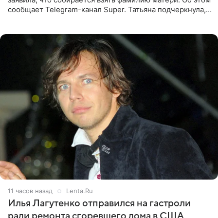
сообщает Telegram-канал Super. Татьяна подчеркнула,
что приняла решение о смене фамилии, поскольку
именно от
11 часов назад
Lenta.Ru
Илья Лагутенко отправился на гастроли
ради ремонта сгоревшего дома в США