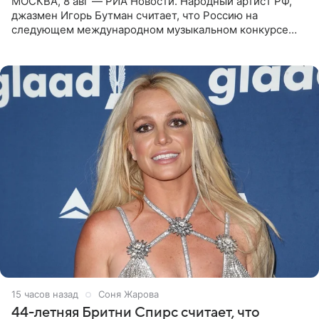
МОСКВА, 8 авг — РИА Новости. Народный артист РФ,
джазмен Игорь Бутман считает, что Россию на
следующем международном музыкальном конкурсе
«Интервидение» могла бы представить молодая певица
Варвара Убель, так
15 часов назад
Соня Жарова
44-летняя Бритни Спирс считает, что