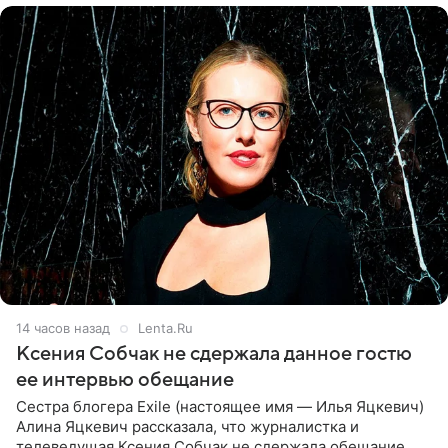
14 часов назад
Lenta.Ru
Ксения Собчак не сдержала данное гостю
ее интервью обещание
Сестра блогера Exile (настоящее имя — Илья Яцкевич)
Алина Яцкевич рассказала, что журналистка и
телеведущая Ксения Собчак не сдержала обещание,