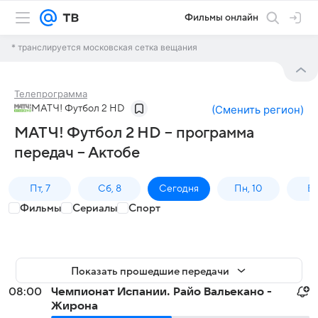
Фильмы онлайн
* транслируется московская сетка вещания
Телепрограмма
МАТЧ! Футбол 2 HD
(
Сменить регион
)
МАТЧ! Футбол 2 HD – программа
передач – Актобе
Пт, 7
Сб, 8
Сегодня
Пн, 10
Вт,
Фильмы
Сериалы
Спорт
Показать прошедшие передачи
08:00
Чемпионат Испании. Райо Вальекано -
Жирона