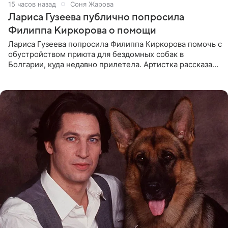
15 часов назад
Соня Жарова
Лариса Гузеева публично попросила
Филиппа Киркорова о помощи
Лариса Гузеева попросила Филиппа Киркорова помочь с
обустройством приюта для бездомных собак в
Болгарии, куда недавно прилетела. Артистка рассказала
о местных волонтерах, которые временно забирают
животных к