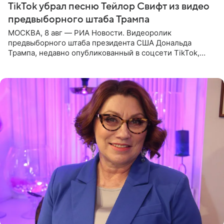
TikTok убрал песню Тейлор Свифт из видео
предвыборного штаба Трампа
МОСКВА, 8 авг — РИА Новости. Видеоролик
предвыборного штаба президента США Дональда
Трампа, недавно опубликованный в соцсети TikTok,
остался без звуковой дорожки в виде песни August
(«Август») американской