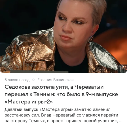
6 часов назад
Евгения Башинская
Седокова захотела уйти, а Череватый
перешел к Темным: что было в 9-м выпуске
«Мастера игры-2»
Девятый выпуск «Мастера игры» заметно изменил
расстановку сил. Влад Череватый согласился перейти
на сторону Темных, в проект пришел новый участник, а
Курбан Омаров и Анна Седокова оказались под таким