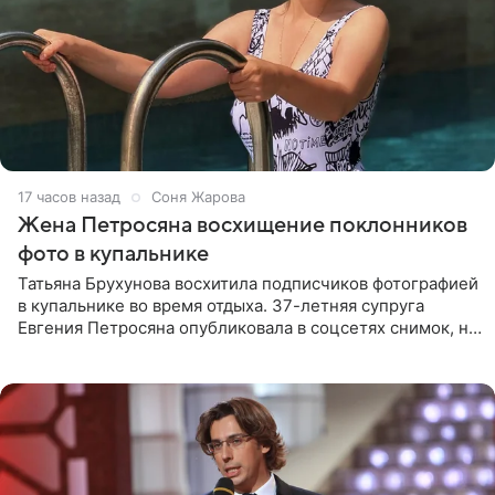
17 часов назад
Соня Жарова
Жена Петросяна восхищение поклонников
фото в купальнике
Татьяна Брухунова восхитила подписчиков фотографией
в купальнике во время отдыха. 37-летняя супруга
Евгения Петросяна опубликовала в соцсетях снимок, на
котором позирует у бассейна в белоснежном монокини
с