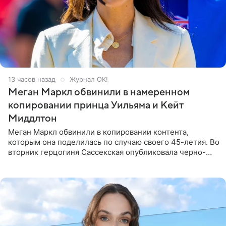
13 часов назад
Журнал OK!
Меган Маркл обвинили в намеренном
копировании принца Уильяма и Кейт
Миддлтон
Меган Маркл обвинили в копировании контента,
которым она поделилась по случаю своего 45-летия. Во
вторник герцогиня Сассекская опубликовала черно-
белую фотографию, на которой она прыгает в бассейн с
воздушными