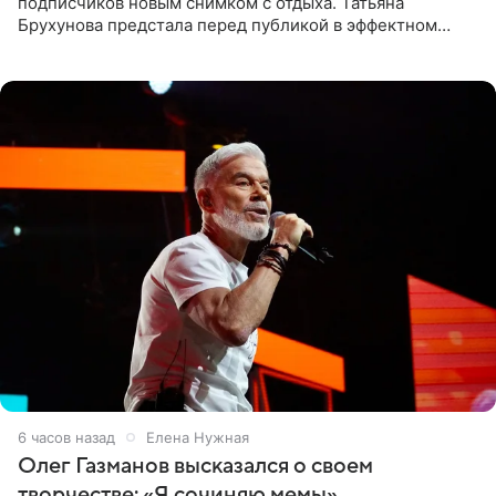
подписчиков новым снимком с отдыха. Татьяна
Брухунова предстала перед публикой в эффектном
черно-сиреневом монокини, позируя прямо в бассейне.
«Ох, как сочно», «Татьяна,
6 часов назад
Елена Нужная
Олег Газманов высказался о своем
творчестве: «Я сочиняю мемы»