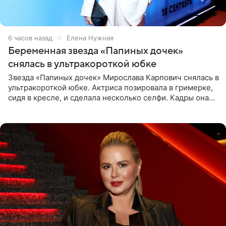
6 часов назад
Елена Нужная
Беременная звезда «Папиных дочек»
снялась в ультракороткой юбке
Звезда «Папиных дочек» Мирослава Карпович снялась в
ультракороткой юбке. Актриса позировала в гримерке,
сидя в кресле, и сделала несколько селфи. Кадры она
опубликовала на личной странице в социальной сети.