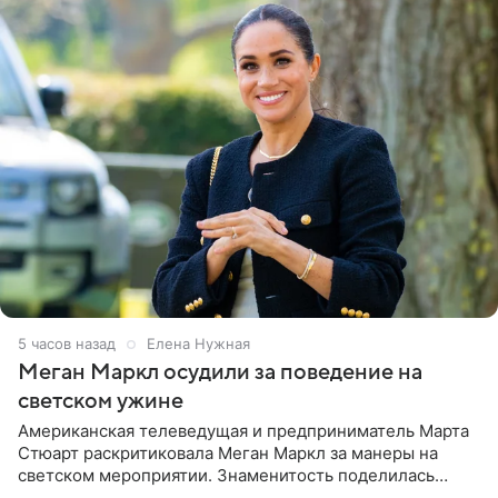
5 часов назад
Елена Нужная
Меган Маркл осудили за поведение на
светском ужине
Американская телеведущая и предприниматель Марта
Стюарт раскритиковала Меган Маркл за манеры на
светском мероприятии. Знаменитость поделилась
деталями личной встречи с герцогиней Сассекской,