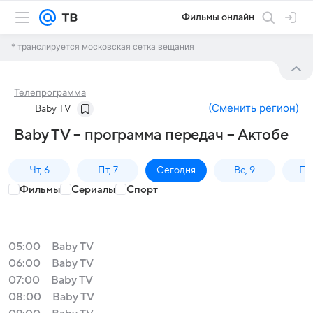
Фильмы онлайн
* транслируется московская сетка вещания
Телепрограмма
(
Сменить регион
)
Baby TV
Baby TV – программа передач – Актобе
Чт, 6
Пт, 7
Сегодня
Вс, 9
Пн,
Фильмы
Сериалы
Спорт
05:00
Baby TV
06:00
Baby TV
07:00
Baby TV
08:00
Baby TV