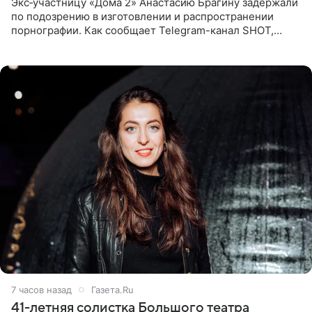
Экс‑участницу «Дома 2» Анастасию Брагину задержали
по подозрению в изготовлении и распространении
порнографии. Как сообщает Telegram-канал SHOT,
девушка может оказаться в СИЗО. Следствие
ходатайствует об
7 часов назад
Газета.Ru
41-летняя солистка Большого театра