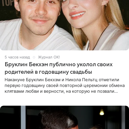
5 часов назад
Журнал OK!
Бруклин Бекхэм публично уколол своих
родителей в годовщину свадьбы
Накануне Бруклин Бекхэм и Никола Пельтц отметили
первую годовщину своей повторной церемонии обмена
клятвами любви и верности, на которую не позвали
никого из клана Бекхэм. По словам инсайдеров, пара
считает это