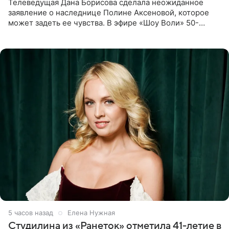
Телеведущая Дана Борисова сделала неожиданное
заявление о наследнице Полине Аксеновой, которое
может задеть ее чувства. В эфире «Шоу Воли» 50-
летняя знаменитость откровенно призналась, что не
считает свою дочь
5 часов назад
Елена Нужная
Студилина из «Ранеток» отметила 41-летие в