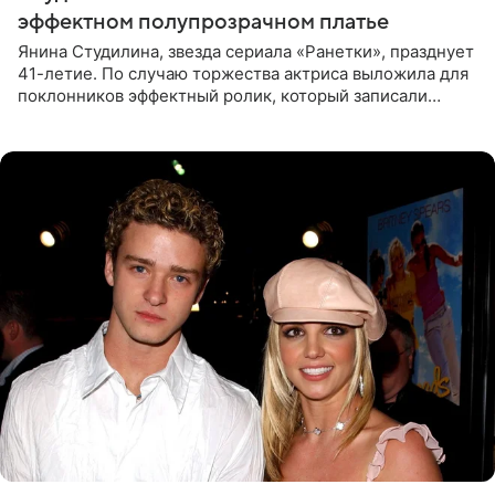
эффектном полупрозрачном платье
Янина Студилина, звезда сериала «Ранетки», празднует
41-летие. По случаю торжества актриса выложила для
поклонников эффектный ролик, который записали
прошлой ночью. В кадре артистка предстала в
вечернем