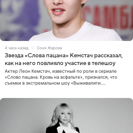
4 часа назад
Соня Жарова
Звезда «Слова пацана» Кемстач рассказал,
как на него повлияло участие в телешоу
Актер Леон Кемстач, известный по роли в сериале
«Слово пацана. Кровь на асфальте», признался, что
съемки в экстремальном шоу «Выживалити.
Наследники» кардинально повлияли на его образ жизни.
Подробностями он