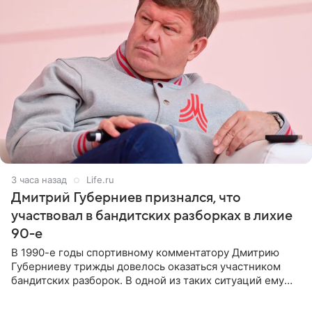
3 часа назад
Life.ru
Дмитрий Губерниев признался, что
участвовал в бандитских разборках в лихие
90-е
В 1990-е годы спортивному комментатору Дмитрию
Губерниеву трижды довелось оказаться участником
бандитских разборок. В одной из таких ситуаций ему
выдали тяжелый предмет и приказали вступить в драку,
однако он