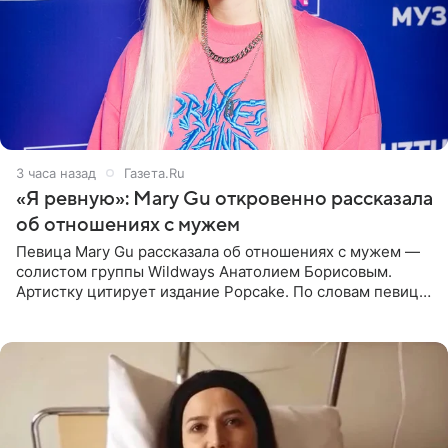
3 часа назад
Газета.Ru
«Я ревную»: Mary Gu откровенно рассказала
об отношениях с мужем
Певица Mary Gu рассказала об отношениях с мужем —
солистом группы Wildways Анатолием Борисовым.
Артистку цитирует издание Popcake. По словам певицы,
залог любви — это принять недостатки другого
человека. Также