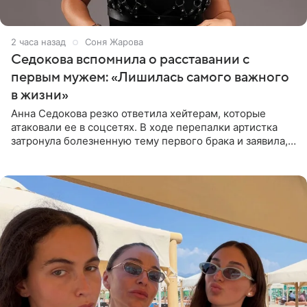
2 часа назад
Соня Жарова
Седокова вспомнила о расставании с
первым мужем: «Лишилась самого важного
в жизни»
Анна Седокова резко ответила хейтерам, которые
атаковали ее в соцсетях. В ходе перепалки артистка
затронула болезненную тему первого брака и заявила,
что чужие судьбы — не ее зона ответственности. От
Валентина