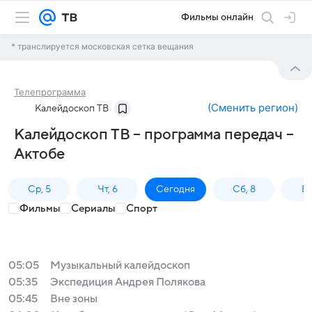
Фильмы онлайн
* транслируется московская сетка вещания
Телепрограмма
(
Сменить регион
)
Калейдоскоп ТВ
Калейдоскоп ТВ – программа передач –
Актобе
Ср, 5
Чт, 6
Сегодня
Сб, 8
Вс
Фильмы
Сериалы
Спорт
05:05
Музыкальный калейдоскоп
05:35
Экспедиция Андрея Полякова
05:45
Вне зоны