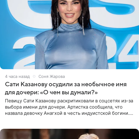
4 часа назад
Соня Жарова
Сати Казанову осудили за необычное имя
для дочери: «О чем вы думали?»
Певицу Сати Казанову раскритиковали в соцсетях из-за
выбора имени для дочери. Артистка сообщила, что
назвала девочку Анагхой в честь индуистской богини.
При этом исполнительница скрывала это имя от
поклонников