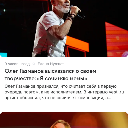
9 часов назад
Елена Нужная
Олег Газманов высказался о своем
творчестве: «Я сочиняю мемы»
Олег Газманов признался, что считает себя в первую
очередь поэтом, а не исполнителем. В интервью vesti.ru
артист объяснил, что не сочиняет композиции, а
позволяет им появляться через себя. По словам
музыканта,