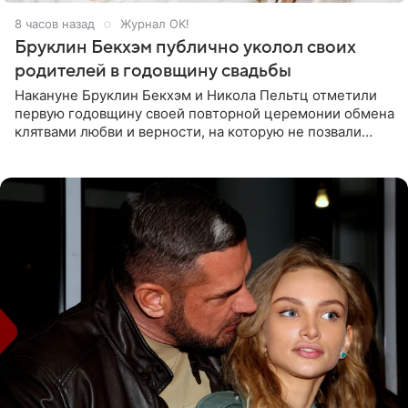
8 часов назад
Журнал OK!
Бруклин Бекхэм публично уколол своих
родителей в годовщину свадьбы
Накануне Бруклин Бекхэм и Никола Пельтц отметили
первую годовщину своей повторной церемонии обмена
клятвами любви и верности, на которую не позвали
никого из клана Бекхэм. По словам инсайдеров, пара
считает это