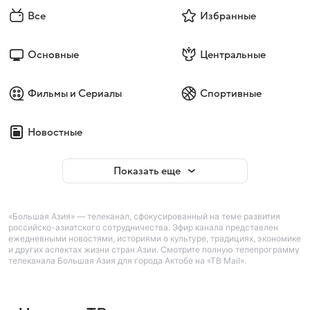
Все
Избранные
Основные
Центральные
Фильмы и Сериалы
Спортивные
Новостные
Показать еще
«Большая Азия» — телеканал, сфокусированный на теме развития
российско-азиатского сотрудничества. Эфир канала представлен
ежедневными новостями, историями о культуре, традициях, экономике
и других аспектах жизни стран Азии. Смотрите полную телепрограмму
телеканала Большая Азия для города Актобе на «ТВ Mail».