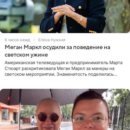
8 часов назад
Елена Нужная
Меган Маркл осудили за поведение на
светском ужине
Американская телеведущая и предприниматель Марта
Стюарт раскритиковала Меган Маркл за манеры на
светском мероприятии. Знаменитость поделилась
деталями личной встречи с герцогиней Сассекской,
пишет PageSix. По