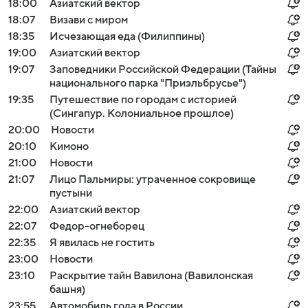
18:00
Азиатский вектор
18:07
Визави с миром
18:35
Исчезающая еда (Филиппины)
19:00
Азиатский вектор
19:07
Заповедники Российской Федерации (Тайны
национального парка "Приэльбрусье")
19:35
Путешествие по городам с историей
(Сингапур. Колониальное прошлое)
20:00
Новости
20:10
Кимоно
21:00
Новости
21:07
Лицо Пальмиры: утраченное сокровище
пустыни
22:00
Азиатский вектор
22:07
Федор-огнеборец
22:35
Я явилась не гостить
23:00
Новости
23:10
Раскрытие тайн Вавилона (Вавилонская
башня)
23:55
Автомобиль года в России