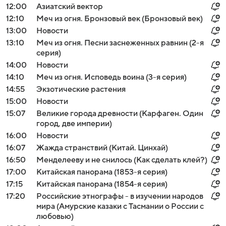
12:00
Азиатский вектор
12:10
Меч из огня. Бронзовый век (Бронзовый век)
13:00
Новости
13:10
Меч из огня. Песни заснеженных равнин (2-я
серия)
14:00
Новости
14:10
Меч из огня. Исповедь воина (3-я серия)
14:55
Экзотические растения
15:00
Новости
15:07
Великие города древности (Карфаген. Один
город, две империи)
16:00
Новости
16:07
Жажда странствий (Китай. Цинхай)
16:50
Менделееву и не снилось (Как сделать клей?)
17:00
Китайская панорама (1853-я серия)
17:15
Китайская панорама (1854-я серия)
17:20
Российские этнографы - в изучении народов
мира (Амурские казаки с Тасмании о России с
любовью)