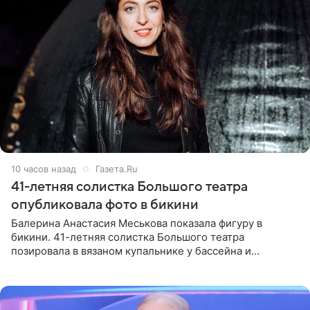
10 часов назад
Газета.Ru
41-летняя солистка Большого театра
опубликовала фото в бикини
Балерина Анастасия Меськова показала фигуру в
бикини. 41-летняя солистка Большого театра
позировала в вязаном купальнике у бассейна и
опубликовала фото в личном блоге. Артистка
поделилась кадрами с отдыха за