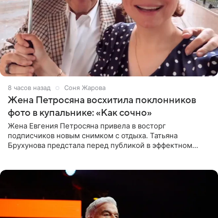
8 часов назад
Соня Жарова
Жена Петросяна восхитила поклонников
фото в купальнике: «Как сочно»
Жена Евгения Петросяна привела в восторг
подписчиков новым снимком с отдыха. Татьяна
Брухунова предстала перед публикой в эффектном
черно-сиреневом монокини, позируя прямо в бассейне.
«Ох, как сочно», «Татьяна,