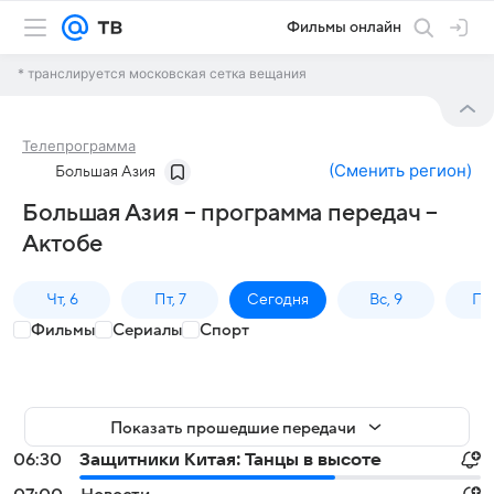
Фильмы онлайн
* транслируется московская сетка вещания
Телепрограмма
(
Сменить регион
)
Большая Азия
Большая Азия – программа передач –
Актобе
Чт, 6
Пт, 7
Сегодня
Вс, 9
Пн,
Фильмы
Сериалы
Спорт
Показать прошедшие передачи
06:30
Защитники Китая: Танцы в высоте