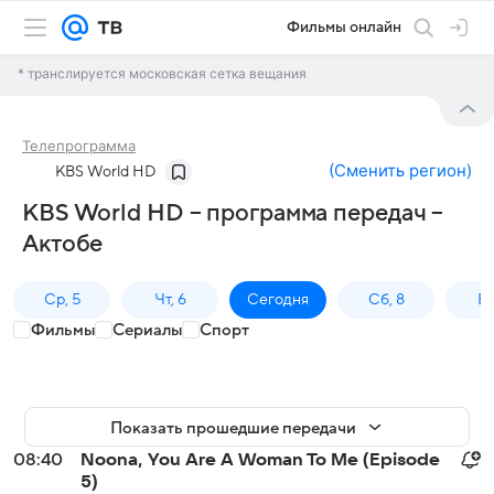
Фильмы онлайн
* транслируется московская сетка вещания
Телепрограмма
(
Сменить регион
)
KBS World HD
KBS World HD – программа передач –
Актобе
Ср, 5
Чт, 6
Сегодня
Сб, 8
Вс
Фильмы
Сериалы
Спорт
Показать прошедшие передачи
08:40
Noona, You Are A Woman To Me (Episode
5)