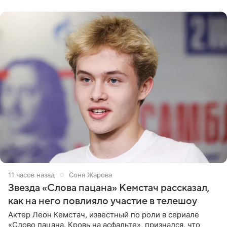
домам». По
11 часов назад
Соня Жарова
Звезда «Слова пацана» Кемстач рассказал,
как на него повлияло участие в телешоу
Актер Леон Кемстач, известный по роли в сериале
«Слово пацана. Кровь на асфальте», признался, что