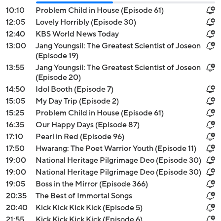
10:10
Problem Child in House (Episode 61)
12:05
Lovely Horribly (Episode 30)
12:40
KBS World News Today
13:00
Jang Youngsil: The Greatest Scientist of Joseon
(Episode 19)
13:55
Jang Youngsil: The Greatest Scientist of Joseon
(Episode 20)
14:50
Idol Booth (Episode 7)
15:05
My Day Trip (Episode 2)
15:25
Problem Child in House (Episode 61)
16:35
Our Happy Days (Episode 87)
17:10
Pearl in Red (Episode 96)
17:50
Hwarang: The Poet Warrior Youth (Episode 11)
19:00
National Heritage Pilgrimage Deo (Episode 30)
19:00
National Heritage Pilgrimage Deo (Episode 30)
19:05
Boss in the Mirror (Episode 366)
20:35
The Best of Immortal Songs
20:40
Kick Kick Kick Kick (Episode 5)
21:55
Kick Kick Kick Kick (Episode 6)