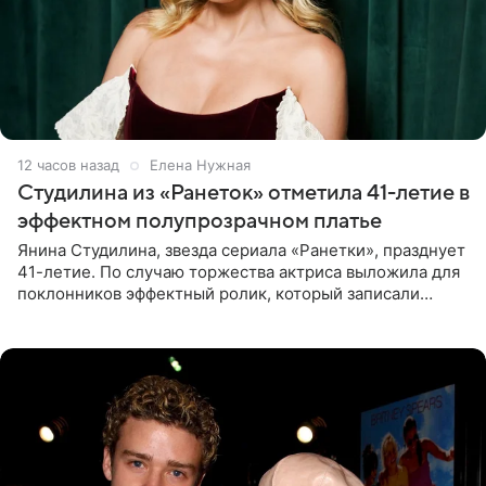
12 часов назад
Елена Нужная
Студилина из «Ранеток» отметила 41-летие в
эффектном полупрозрачном платье
Янина Студилина, звезда сериала «Ранетки», празднует
41-летие. По случаю торжества актриса выложила для
поклонников эффектный ролик, который записали
прошлой ночью. В кадре артистка предстала в
вечернем