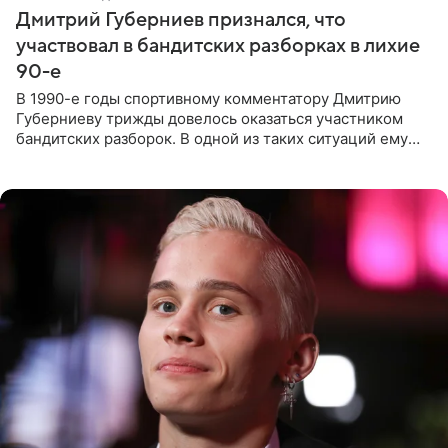
Дмитрий Губерниев признался, что
участвовал в бандитских разборках в лихие
90-е
В 1990-е годы спортивному комментатору Дмитрию
Губерниеву трижды довелось оказаться участником
бандитских разборок. В одной из таких ситуаций ему
выдали тяжелый предмет и приказали вступить в драку,
однако он