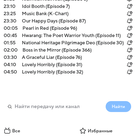
23:10
Idol Booth (Episode 7)
23:25
Music Bank (K-Chart)
23:30
Our Happy Days (Episode 87)
00:05
Pearl in Red (Episode 96)
00:45
Hwarang: The Poet Warrior Youth (Episode 11)
01:55
National Heritage Pilgrimage Deo (Episode 30)
02:00
Boss in the Mirror (Episode 366)
03:30
A Graceful Liar (Episode 76)
04:10
Lovely Horribly (Episode 31)
04:50
Lovely Horribly (Episode 32)
Найти
Все
Избранные