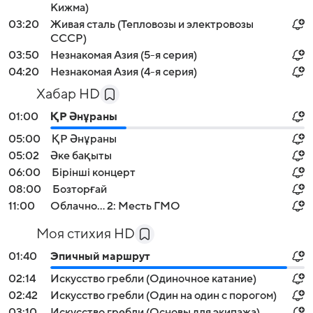
Кижма)
03:20
Живая сталь (Тепловозы и электровозы
СССР)
03:50
Незнакомая Азия (5-я серия)
04:20
Незнакомая Азия (4-я серия)
Хабар HD
01:00
ҚР Әнұраны
05:00
ҚР Әнұраны
05:02
Әке бақыты
06:00
Бірінші концерт
08:00
Бозторғай
11:00
Облачно... 2: Месть ГМО
Моя стихия HD
01:40
Эпичный маршрут
02:14
Искусство гребли (Одиночное катание)
02:42
Искусство гребли (Один на один с порогом)
03:10
Искусство гребли (Основы для экипажа)