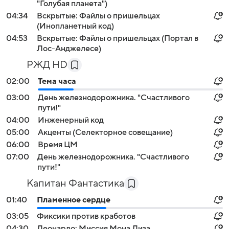
"Голубая планета")
04:34
Вскрытые: Файлы о пришельцах
(Инопланетный код)
04:53
Вскрытые: Файлы о пришельцах (Портал в
Лос-Анджелесе)
РЖД HD
02:00
Тема часа
03:00
День железнодорожника. "Счастливого
пути!"
04:00
Инженерный код
05:00
Акценты (Селекторное совещание)
06:00
Время ЦМ
07:00
День железнодорожника. "Счастливого
пути!"
Капитан Фантастика
01:40
Пламенное сердце
03:05
Фиксики против кработов
04:30
Леонардо: Миссия Мона Лиза