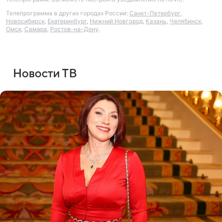
Телепрограмма в других городах России:
Санкт-Петербург
,
Новосибирск
,
Екатеринбург
,
Нижний Новгород
,
Казань
,
Челябинск
,
Омск
,
Самара
,
Ростов-на-Дону
.
Новости ТВ