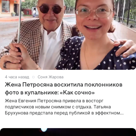
4 часа назад
Соня Жарова
Жена Петросяна восхитила поклонников
фото в купальнике: «Как сочно»
Жена Евгения Петросяна привела в восторг
подписчиков новым снимком с отдыха. Татьяна
Брухунова предстала перед публикой в эффектном
черно-сиреневом монокини, позируя прямо в бассейне.
«Ох, как сочно», «Татьяна,