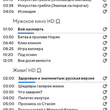
03:38
Искусство гребли (Экипаж на порогах)
04:06
Исландия
Мужское кино HD
01:50
Бой насмерть
03:50
Битва в проливе Норян
06:40
Клин клином
08:25
Игра киллера
10:20
Под огнем
12:05
Вне досягаемости
Живи! HD
02:00
Здоровые и знаменитые: русская версия
03:00
Шедевры галереи жизни
03:30
Что заварим?
04:00
Пилатес изнутри
05:00
Проснись со Стасом
05:30
Дыши и худей с Мариной Корпан