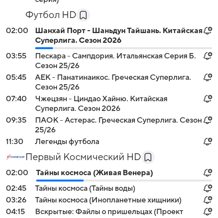
Футбол HD
02:00
Шанхай Порт - Шаньдун Тайшань. Китайская
Суперлига. Сезон 2026
03:55
Пескара - Сампдория. Итальянская Серия Б.
Сезон 25/26
05:45
АЕК - Панатинаикос. Греческая Суперлига.
Сезон 25/26
07:40
Чжецзян - Циндао Хайню. Китайская
Суперлига. Сезон 2026
09:35
ПАОК - Астерас. Греческая Суперлига. Сезон
25/26
11:30
Легенды футбола
Первый Космический HD
02:00
Тайны космоса (Живая Венера)
02:45
Тайны космоса (Тайны воды)
03:26
Тайны космоса (Инопланетные хищники)
04:15
Вскрытые: Файлы о пришельцах (Проект