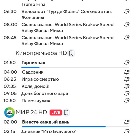
Trump Final
06:30
Велоспорт "Тур де Франс" Седьмой этап.
Женщины
08:00
Скалолазание: World Series Krakow Speed
Relay Финал Микст
08:45
Скалолазание: World Series Krakow Speed
Relay Финал Микст
Кинопремьера HD
01:50
Горничная
04:00
Садовник
06:25
Игра со смертью
07:35
Коля, домой!
09:05
Дочь болотного царя
10:50
Племя чужих
МИР 24 HD
02:00
Вместе каждый день
02:15
Дневник "Игр Будущего"