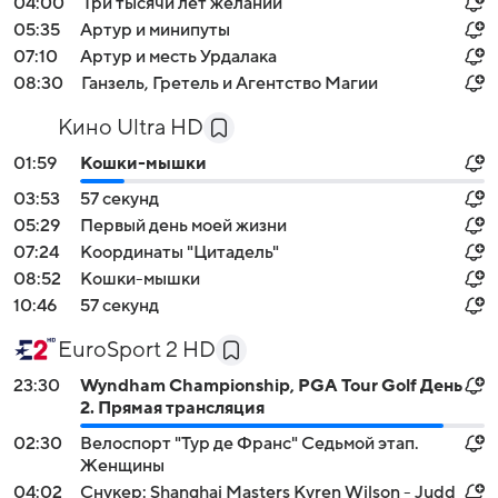
04:00
Три тысячи лет желаний
05:35
Артур и минипуты
07:10
Артур и месть Урдалака
08:30
Ганзель, Гретель и Агентство Магии
Кино Ultra HD
01:59
Кошки-мышки
03:53
57 секунд
05:29
Первый день моей жизни
07:24
Координаты "Цитадель"
08:52
Кошки-мышки
10:46
57 секунд
EuroSport 2 HD
23:30
Wyndham Championship, PGA Tour Golf День
2. Прямая трансляция
02:30
Велоспорт "Тур де Франс" Седьмой этап.
Женщины
04:02
Снукер: Shanghai Masters Kyren Wilson - Judd