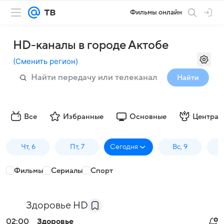
Фильмы онлайн
HD-каналы в городе Актобе
(
Сменить регион
)
Найти
Все
Избранные
Основные
Централ
Чт, 6
Пт, 7
Сегодня
Вс, 9
П
Фильмы
Сериалы
Спорт
Здоровье HD
02:00
Здоровье