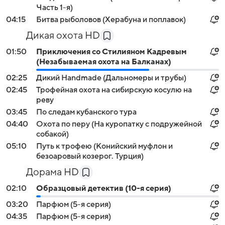
Часть 1-я)
04:15
Битва рыболовов (Херабуна и поплавок)
Дикая охота HD
01:50
Приключения со Стилияном Кадревым
(Незабываемая охота на Балканах)
02:25
Дикий Handmade (Дальномеры и трубы)
02:45
Трофейная охота на сибирскую косулю на
реву
03:45
По следам кубанского тура
04:40
Охота по перу (На куропатку с подружейной
собакой)
05:10
Путь к трофею (Конийский муфлон и
безоаровый козерог. Турция)
Дорама HD
02:10
Образцовый детектив (10-я серия)
03:20
Парфюм (5-я серия)
04:35
Парфюм (5-я серия)