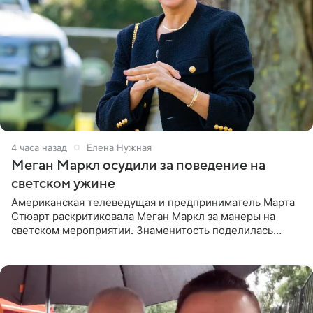
4 часа назад
Елена Нужная
Меган Маркл осудили за поведение на
светском ужине
Американская телеведущая и предприниматель Марта
Стюарт раскритиковала Меган Маркл за манеры на
светском мероприятии. Знаменитость поделилась
деталями личной встречи с герцогиней Сассекской,
пишет PageSix. По