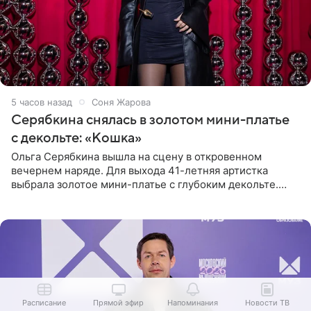
5 часов назад
Соня Жарова
Серябкина снялась в золотом мини-платье
с декольте: «Кошка»
Ольга Серябкина вышла на сцену в откровенном
вечернем наряде. Для выхода 41-летняя артистка
выбрала золотое мини-платье с глубоким декольте.
Дополнением к образу стали бежевые мюли. Стилисты
выпрямили волосы
Расписание
Прямой эфир
Напоминания
Новости ТВ