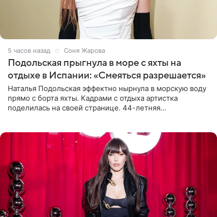
5 часов назад
Соня Жарова
Подольская прыгнула в море с яхты на
отдыхе в Испании: «Смеяться разрешается»
Наталья Подольская эффектно нырнула в морскую воду
прямо с борта яхты. Кадрами с отдыха артистка
поделилась на своей странице. 44-летняя
знаменитость предстала перед поклонниками в ярком
розовом купальнике с