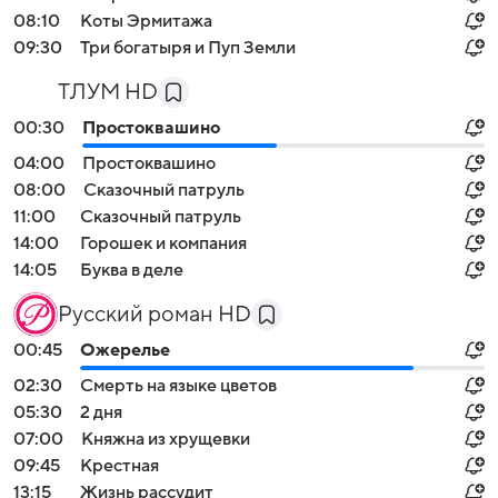
08:10
Коты Эрмитажа
09:30
Три богатыря и Пуп Земли
ТЛУМ HD
00:30
Простоквашино
04:00
Простоквашино
08:00
Сказочный патруль
11:00
Сказочный патруль
14:00
Горошек и компания
14:05
Буква в деле
Русский роман HD
00:45
Ожерелье
02:30
Смерть на языке цветов
05:30
2 дня
07:00
Княжна из хрущевки
09:45
Крестная
13:15
Жизнь рассудит