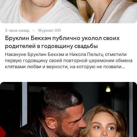
3 часа назад
Журнал OK!
Бруклин Бекхэм публично уколол своих
родителей в годовщину свадьбы
Накануне Бруклин Бекхэм и Никола Пельтц отметили
первую годовщину своей повторной церемонии обмена
клятвами любви и верности, на которую не позвали
никого из клана Бекхэм. По словам инсайдеров, пара
считает это