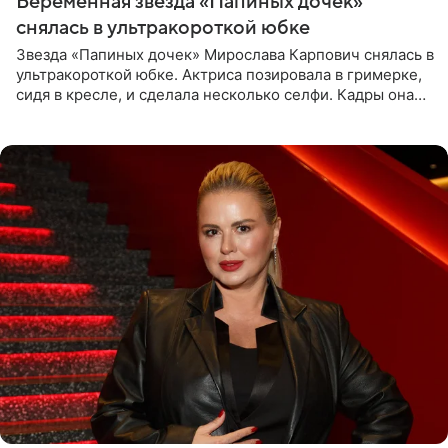
Беременная звезда «Папиных дочек»
снялась в ультракороткой юбке
Звезда «Папиных дочек» Мирослава Карпович снялась в
ультракороткой юбке. Актриса позировала в гримерке,
сидя в кресле, и сделала несколько селфи. Кадры она
опубликовала на личной странице в социальной сети.