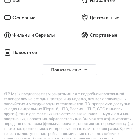
Все
Избранные
Основные
Центральные
Фильмы и Сериалы
Спортивные
Новостные
Показать еще
«ТВ Mail» предлагает вам ознакомиться с подробной программой
телепередач на сегодня, завтра и на неделю, для всех популярных
российских и международных телеканалов. ТВ-программа доступна
как для центральных (Первый, НТВ, Россия 1, ТНТ, СТС и многих
других), так и для местных и тематических каналов — музыкальных,
спортивных, новостных, образовательных. Вы можете отфильтровать
передачи по жанрам (фильмы, сериалы, спортивные передачи и т.д.), а
также настроить список интересных лично вам телепрограмм. Кроме
того, вам доступна настройка напоминаний о начале любимых
телепрограмм. Вы можете настроить уведомления по почте.