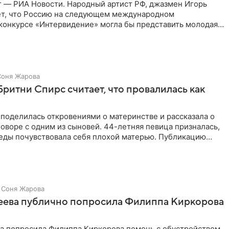
г — РИА Новости. Народный артист РФ, джазмен Игорь
ет, что Россию на следующем международном
конкурсе «Интервидение» могла бы представить молодая
а Убель, так
Соня Жарова
Бритни Спирс считает, что провалилась как
поделилась откровениями о материнстве и рассказала о
оворе с одним из сыновей. 44-летняя певица призналась,
седы почувствовала себя плохой матерью. Публикацию
Соня Жарова
зеева публично попросила Филиппа Киркорова
ва попросила Филиппа Киркорова помочь с обустройством