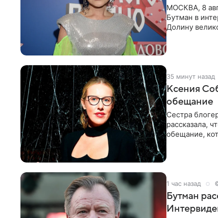
МОСКВА, 8 ав
Бутман в инт
Долину велико
новую совмес
35 минут назад
Ксения Соб
обещание
Сестра блогер
рассказала, ч
обещание, кот
заявила в
1 час назад
Бутман рас
Интервиде