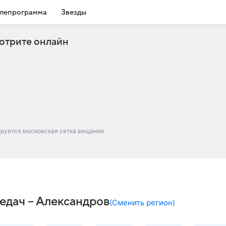
лепрограмма
Звезды
отрите онлайн
ируется московская сетка вещания
редач – Александров
(
Сменить регион
)