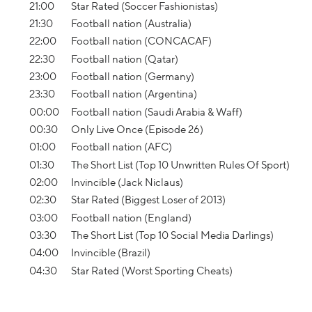
21:00
Star Rated (Soccer Fashionistas)
21:30
Football nation (Australia)
22:00
Football nation (CONCACAF)
22:30
Football nation (Qatar)
23:00
Football nation (Germany)
23:30
Football nation (Argentina)
00:00
Football nation (Saudi Arabia & Waff)
00:30
Only Live Once (Episode 26)
01:00
Football nation (AFC)
01:30
The Short List (Top 10 Unwritten Rules Of Sport)
02:00
Invincible (Jack Niclaus)
02:30
Star Rated (Biggest Loser of 2013)
03:00
Football nation (England)
03:30
The Short List (Top 10 Social Media Darlings)
04:00
Invincible (Brazil)
04:30
Star Rated (Worst Sporting Cheats)