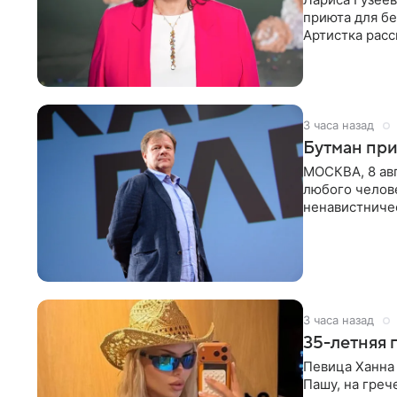
приюта для бе
Артистка расс
животных к
3 часа назад
Бутман при
МОСКВА, 8 ав
любого челове
ненавистничес
принимать
3 часа назад
35-летняя 
Певица Ханна 
Пашу, на греч