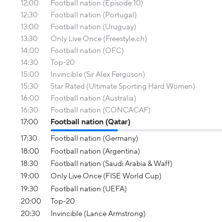
12:00
Football nation (Episode 10)
12:30
Football nation (Portugal)
13:00
Football nation (Uruguay)
13:30
Only Live Once (Freestyle.ch)
14:00
Football nation (OFC)
14:30
Top-20
15:00
Invincible (Sir Alex Ferguson)
15:30
Star Rated (Ultimate Sporting Hard Women)
16:00
Football nation (Australia)
16:30
Football nation (CONCACAF)
17:00
Football nation (Qatar)
17:30
Football nation (Germany)
18:00
Football nation (Argentina)
18:30
Football nation (Saudi Arabia & Waff)
19:00
Only Live Once (FISE World Cup)
19:30
Football nation (UEFA)
20:00
Top-20
20:30
Invincible (Lance Armstrong)