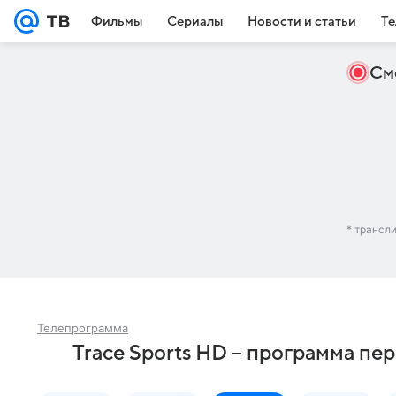
Фильмы
Сериалы
Новости и статьи
Те
См
* трансл
Телепрограмма
Trace Sports HD – программа пе