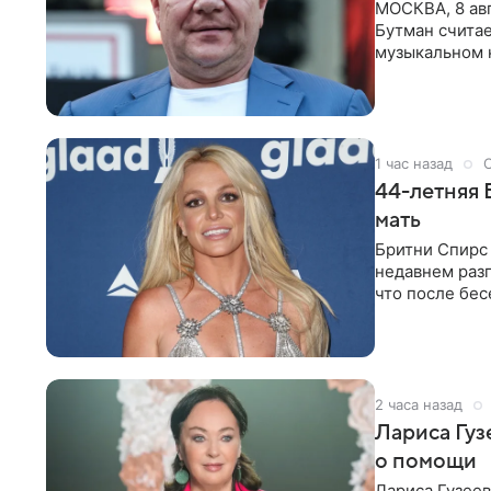
МОСКВА, 8 ав
Бутман счита
музыкальном 
певица Варвар
1 час назад
44-летняя 
мать
Бритни Спирс 
недавнем разг
что после бе
артистки
2 часа назад
Лариса Гу
о помощи
Лариса Гузее