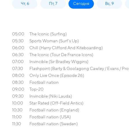
Чт, 6
Пт, 7
Сегодня
Вс, 9
05:00
The Iconic (Surfing)
05:30
Sports Woman (Surf's Up)
06:00
Chill (Harry Clifford And Kiteboarding)
06:30
The Iconic (Tour De France Icons)
07:00
Invincible (Sir Bradley Wiggins)
07:30
Flashpoint (Barty & Goolagong Cawley / Evans / Pro
08:00
Only Live Once (Episode 26)
08:30
Football nation
09:00
Top-20
09:30
Invincible (Niki Lauda)
10:00
Star Rated (Off-Field Antics)
10:30
Football nation (England)
11:00
Football nation (USA)
11:30
Football nation (Sweden)