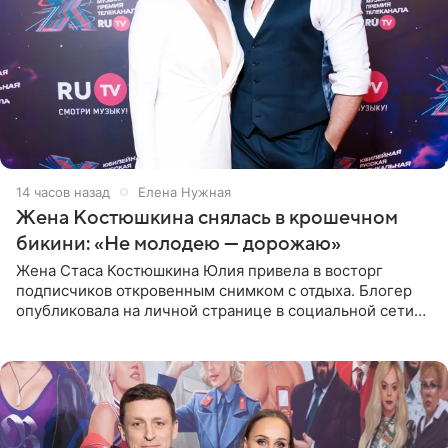
14 часов назад
Елена Нужная
Жена Костюшкина снялась в крошечном
бикини: «Не молодею — дорожаю»
Жена Стаса Костюшкина Юлия привела в восторг
подписчиков откровенным снимком с отдыха. Блогер
опубликовала на личной странице в социальной сети
фото в ярком бикини, позируя на пирсе во время отпуска
в Турции,