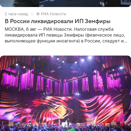
2 часа назад
© РИА Новости
В России ликвидировали ИП Земфиры
МОСКВА, 6 авг — РИА Новости. Налоговая служба
ликвидировала ИП певицы Земфиры (физическое лицо,
выполняющее функции иноагента) в России, следует из
юридических документов, которые есть в
распоряжении РИА