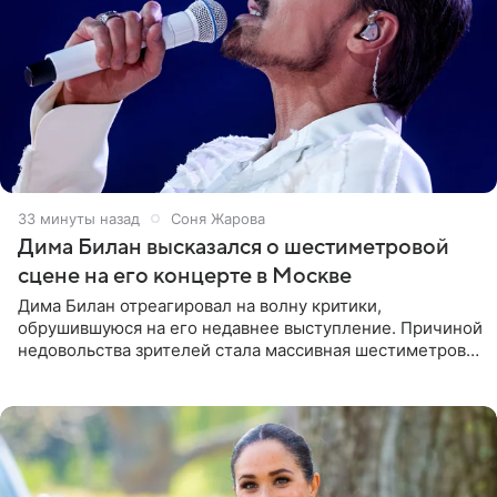
33 минуты назад
Соня Жарова
Дима Билан высказался о шестиметровой
сцене на его концерте в Москве
Дима Билан отреагировал на волну критики,
обрушившуюся на его недавнее выступление. Причиной
недовольства зрителей стала массивная шестиметровая
конструкция сцены, которая полностью перекрыла
обзор артиста для