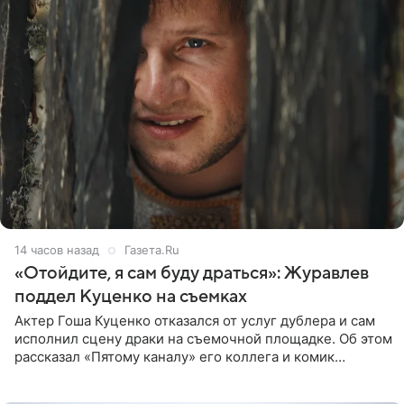
14 часов назад
Газета.Ru
«Отойдите, я сам буду драться»: Журавлев
поддел Куценко на съемках
Актер Гоша Куценко отказался от услуг дублера и сам
исполнил сцену драки на съемочной площадке. Об этом
рассказал «Пятому каналу» его коллега и комик
Дмитрий Журавлев. По словам артиста, когда Куценко