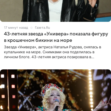
17 минут назад
Газета.Ru
43-летняя звезда «Универа» показала фигуру
в крошечном бикини на море
Звезда «Универа», актриса Наталья Рудова, снялась в
купальнике на море. Снимками она поделилась в
личном блоге. 43-летняя актриса позировала в
бордовом крошечном бикини с золотыми деталями.
Волосы Рудова