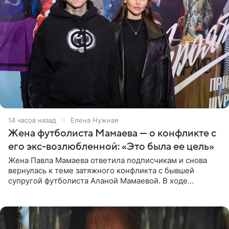
14 часов назад
Елена Нужная
Жена футболиста Мамаева — о конфликте с
его экс-возлюбленной: «Это была ее цель»
Жена Павла Мамаева ответила подписчикам и снова
вернулась к теме затяжного конфликта с бывшей
супругой футболиста Аланой Мамаевой. В ходе
общения с аудиторией один из пользователей
признался, что раньше судил о