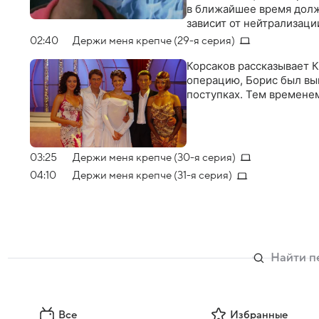
в ближайшее время долж
зависит от нейтрализаци
телохранителем и исполь
02:40
Держи меня крепче (29-я серия)
Иван соглашается на охра
официальной любовницы.
Корсаков рассказывает К
глубокое чувство
операцию, Борис был вын
поступках. Тем времене
03:25
Держи меня крепче (30-я серия)
04:10
Держи меня крепче (31-я серия)
Все
Избранные