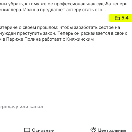
ны убрать, к тому же ее профессиональная судьба теперь
и киллера. Иванна предлагает актеру стать его
зовать Ивана как живца, на которого она поймает убийцу.
5.4
ну при условии: она всегда будет рядом, но в роли его
 Постепенно игра в любовь перерастает в настоящее,
атерине о своем прошлом: чтобы заработать сестре на
ужден преступить закон. Теперь он раскаивается в своих
м в Париже Полина работает с Княжинским
Основные
Центральные