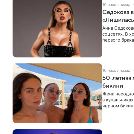
10 часов назад
Седокова в
«Лишилась 
Анна Седокова
соцсетях. В х
первого брака
ответственнос
10 часов назад
50-летняя 
бикини
Жена народно
в купальниках
черном бикини
выбрала банд