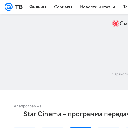
Фильмы
Сериалы
Новости и статьи
Те
См
* трансл
Телепрограмма
Star Cinema – программа переда