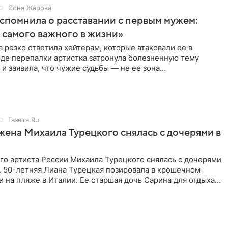
Соня Жарова
спомнила о расставании с первым мужем:
самого важного в жизни»
 резко ответила хейтерам, которые атаковали ее в
оде перепалки артистка затронула болезненную тему
 и заявила, что чужие судьбы — не ее зона
ти. От Валентина
Газета.Ru
жена Михаила Турецкого снялась с дочерями в
го артиста России Михаила Турецкого снялась с дочерями
. 50-летняя Лиана Турецкая позировала в крошечном
 на пляже в Италии. Ее старшая дочь Сарина для отдыха
о