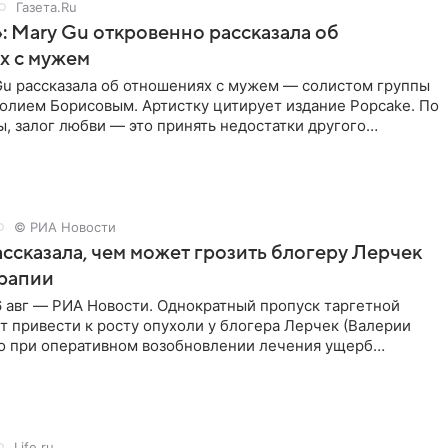
Газета.Ru
: Mary Gu откровенно рассказала об
х с мужем
Gu рассказала об отношениях с мужем — солистом группы
олием Борисовым. Артистку цитирует издание Popcake. По
, залог любви — это принять недостатки другого
кже
© РИА Новости
ссказала, чем может грозить блогеру Лерчек
ерапии
 авг — РИА Новости. Однократный пропуск таргетной
 привести к росту опухоли у блогера Лерчек (Валерии
но при оперативном возобновлении лечения ущерб
ритичен,
Life.ru