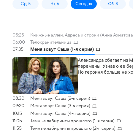
Ср, 5
Чт, 6
Сегодня
Сб, 8
05:25
Книжные аллеи. Адреса и строки (Анна Ахматова
06:00
Телохранительница
07:35
Меня зовут Саша (1-я серия)
Александра сбегает из 
перемены. Узнав о ее б
Но героиня больше не хо
08:30
Меня зовут Саша (2-я серия)
09:20
Меня зовут Саша (3-я серия)
10:15
Меня зовут Саша (4-я серия)
11:05
Темные лабиринты прошлого (1-я серия)
11:55
Темные лабиринты прошлого (2-я серия)