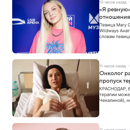
10 часов назад
«Я ревную»
отношения
Певица Mary 
Wildways Анат
словам певицы
человека. Та
11 часов назад
Онколог ра
пропуск т
КРАСНОДАР, 6
терапии может
Чекалиной), 
здоровью не к
11 часов назад