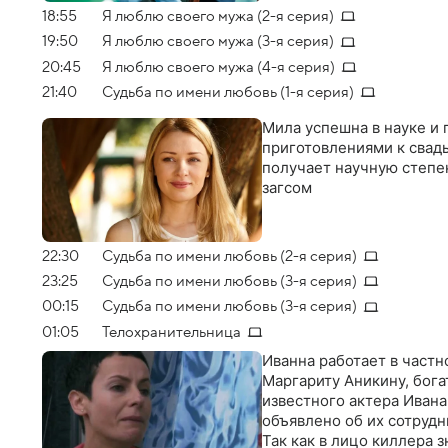
18:55
Я люблю своего мужа (2-я серия)
19:50
Я люблю своего мужа (3-я серия)
20:45
Я люблю своего мужа (4-я серия)
21:40
Судьба по имени любовь (1-я серия)
Мила успешна в науке и 
приготовлениями к свадь
получает научную степен
загсом
22:30
Судьба по имени любовь (2-я серия)
23:25
Судьба по имени любовь (3-я серия)
00:15
Судьба по имени любовь (3-я серия)
01:05
Телохранительница
Иванна работает в частн
Маргариту Аникину, бога
известного актера Ивана
объявлено об их сотрудн
Так как в лицо киллера 