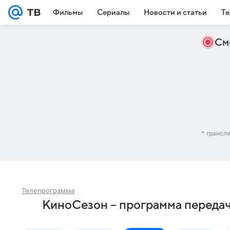
Фильмы
Сериалы
Новости и статьи
Те
См
* трансл
Телепрограмма
КиноСезон – программа передач