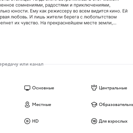
лненное сомнениями, радостями и приключениями,
ько юности. Ему как режиссеру во всем видится кино. Ей
ервая любовь. И лишь жители берега с любопытством
репнет их чувство. На прекраснейшем месте земли,
ни обретут все, что искали среди дикой природы
Основные
Центральные
Местные
Образовательн
HD
Для взрослых