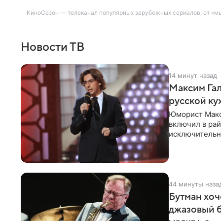
КиноСезон — телеканал популярных зарубежных сериалов, от «мы
Новости ТВ
14 минут назад
Максим Гал
русской ку
Юморист Макс
включил в ра
исключительно
документу, в
44 минуты наза
Бутман хоч
джазовый 