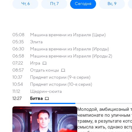
Чт, 6
Пт, 7
Сегодня
Вс, 9
05:08
Машина времени из Израиля (Цари)
05:35
Элита
06:30
Машина времени из Израиля (Ироды)
06:58
Машина времени из Израиля (Ироды 2)
07:22
Игра
08:57
Отдать концы
10:37
Предмет истории (9-я серия)
10:54
Предмет истории (10-я серия)
11:12
Щедрин-сюита
12:27
Битва
Молодой, амбициозный т
чемпионате по уличным т
травму, в результате кот
смысла жить, однако вст