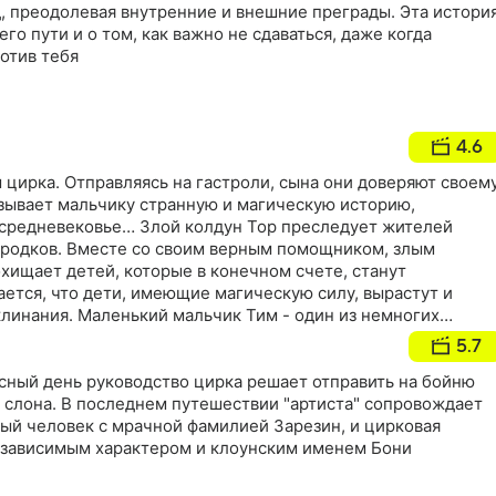
, преодолевая внутренние и внешние преграды. Эта истори
оего пути и о том, как важно не сдаваться, даже когда
ротив тебя
4.6
 цирка. Отправляясь на гастроли, сына они доверяют своем
азывает мальчику странную и магическую историю,
средневековье… Злой колдун Тор преследует жителей
ородков. Вместе со своим верным помощником, злым
хищает детей, которые в конечном счете, станут
ется, что дети, имеющие магическую силу, вырастут и
клинания. Маленький мальчик Тим - один из немногих
 удалось избежать когтей Тора…
5.7
асный день руководство цирка решает отправить на бойню
 слона. В последнем путешествии "артиста" сопровождает
ый человек с мрачной фамилией Зарезин, и цирковая
зависимым характером и клоунским именем Бони