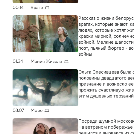
00:14
Враги
Рассказ о жизни белорус
врагах, которые знают, к
людях, которые хотят жит
краски мирной, солнечн
войной. Мелкие шалости
поэт, пьяный бюргер - в
войны
01:34
Мания Жизели
Ольга Спесивцева была 
половины двадцатого ве
признание и вознесло е
прожить счастливую жизн
этим душевных терзаний
03:07
Море
Посреди шумной московс
На ветреном побережье 
решился и вырвался из с