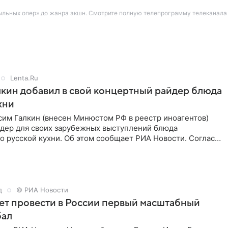
льных опер» до жанра экшн. Смотрите полную телепрограмму телеканала К
Lenta.Ru
кин добавил в свой концертный райдер блюда
хни
им Галкин (внесен Минюстом РФ в реестр иноагентов)
йдер для своих зарубежных выступлений блюда
 русской кухни. Об этом сообщает РИА Новости. Согласно
 гримерную
д
© РИА Новости
ет провести в России первый масштабный
бал