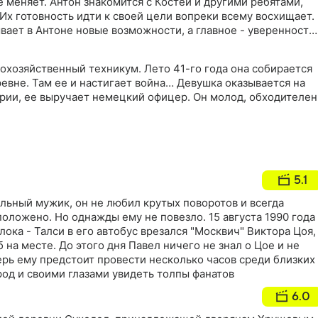
 меняет. Антон знакомится с Костей и другими ребятами,
х готовность идти к своей цели вопреки всему восхищает.
ает в Антоне новые возможности, а главное - уверенность
 преград
охозяйственный техникум. Лето 41-го года она собирается
ревне. Там ее и настигает война… Девушка оказывается на
рии, ее выручает немецкий офицер. Он молод, обходителен
5.1
льный мужик, он не любил крутых поворотов и всегда
 положено. Но однажды ему не повезло. 15 августа 1990 года
лока - Талси в его автобус врезался "Москвич" Виктора Цоя,
 на месте. До этого дня Павел ничего не знал о Цое и не
ерь ему предстоит провести несколько часов среди близких
ород и своими глазами увидеть толпы фанатов
6.0