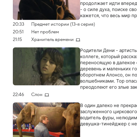
продолжает идти вперед
- о силе духа, поиске св
кажется, что весь мир п
20:33
Предмет истории (13-я серия)
20:51
Нет проблем
21:15
Хранитель времени
Родители Дени - артисты
коллеге, который расск
переносящую в далекое 
деревень и маленьких г
оборотнем Алонсо, он по
волшебниками. Тор опаса
преодолеют его злые за
счастливчиков, которым
22:46
Слон
В один далеко не прекр
заслуженного циркового
водитель фуры, нелюдим
девушка-тинейджер с не