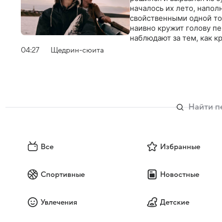
началось их лето, напо
свойственными одной тол
наивно кружит голову п
наблюдают за тем, как к
Кольском полуострове, о
04:27
Щедрин-сюита
Все
Избранные
Спортивные
Новостные
Увлечения
Детские