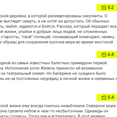
5.2
ской деревни, в которой расквартированы оккупанты. О
ак выглядит смерть, и не хотят ее допустить. Об обычных
ь, любят, надеются и боятся. Рассказ, который передает все
ой жизни, улыбки и добрые лица людей, не сломленных
 старосты, "свой" полицай, понимающий комендант, немец-
се образы для сохранения кусочка мира во время жестокой
6.4
одной из самых известных балетных примадонн первой
ка. Исполнение роли Жизель принесло ей всемирное
е на театральный олимп. Но балерине не суждено было
ь из-за постоянных неурядиц в личной жизни и связанных 
5.4
кой жизни ему всегда снилось незыблемое Северное море.
она грезила небом и чем-то несбыточным. Однажды он
уеты столицы. Тогда они и встретились. В этот момент