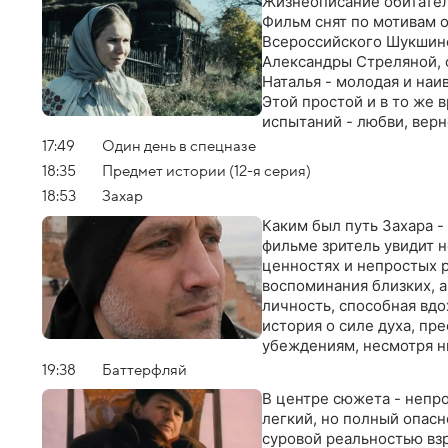
Жизнеописание обитате
Фильм снят по мотивам о
Всероссийского Шукшинс
Александры Стреляной, 
Наталья - молодая и наи
Этой простой и в то же
испытаний - любви, верн
как медленно и неизбежн
17:49
Один день в спецназе
сих пор считается одним
18:35
Предмет истории (12-я серия)
конца XIX века
18:53
Захар
Каким был путь Захара -
фильме зритель увидит не
ценностях и непростых 
воспоминания близких, 
личность, способная вдо
история о силе духа, пр
убеждениям, несмотря н
19:38
Баттерфляй
В центре сюжета - непро
легкий, но полный опасн
суровой реальностью вз