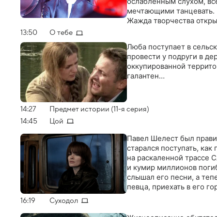
ослабленным слухом, все
мечтающими танцевать. И
Жажда творчества открыв
в том, что для танца нет
13:50
О тебе
Люба поступает в сельск
провести у подруги в де
оккупированной террито
галантен…
14:27
Предмет истории (11-я серия)
14:45
Цой
Павел Шелест был прави
старался поступать, как
на раскаленной трассе С
и кумир миллионов погиб
слышал его песни, а теп
певца, приехать в его г
16:19
Суходол