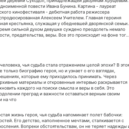
лей деревни Суходол, принадлежащей дворянам Хрущевым.
дноименной повести Ивана Бунина. Картина - лауреат
кого кинофестиваля - дебютная работа режиссера
спродюсированная Алексеем Учителем. Главная героиня
вная крестьянка, служащая у обедневшей дворянской семьи.
 время сильной духом девушке суждено преодолеть немало
ости, предательства, веры. Все это происходит на фоне того
о разрушается Суходол и мир его обитателей. "Суходол" д
 из самых значительных и ярких портретов жизни России
 человека, чья судьба стала отражением целой эпохи? В это
 только биографию героя, но и узнает о его взглядах,
решениях, которые ему приходилось принимать. Через
архивные материалы и откровенные интервью раскрывается
хновить каждого на поиски смысла и веры в себя. Это
еодолении преград и важности оставаться верным своим
и на что
стая жизнь героя, чья судьба напоминает полет бабочки:
остей. Его детство, наполненное мечтами, сталкивается с
росления. Вопреки обстоятельствам, он не теряет надежды 