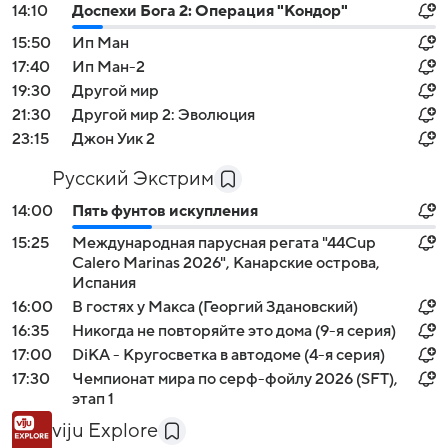
14:10
Доспехи Бога 2: Операция "Кондор"
15:50
Ип Ман
17:40
Ип Ман-2
19:30
Другой мир
21:30
Другой мир 2: Эволюция
23:15
Джон Уик 2
Русский Экстрим
14:00
Пять фунтов искупления
15:25
Международная парусная регата "44Cup
Calero Marinas 2026", Канарские острова,
Испания
16:00
В гостях у Макса (Георгий Здановский)
16:35
Никогда не повторяйте это дома (9-я серия)
17:00
DiKA - Кругосветка в автодоме (4-я серия)
17:30
Чемпионат мира по серф-фойлу 2026 (SFT),
этап 1
viju Explore