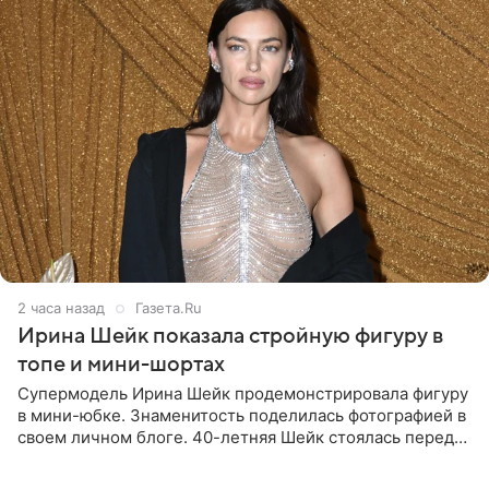
2 часа назад
Газета.Ru
Ирина Шейк показала стройную фигуру в
топе и мини-шортах
Супермодель Ирина Шейк продемонстрировала фигуру
в мини-юбке. Знаменитость поделилась фотографией в
своем личном блоге. 40-летняя Шейк стоялась перед
зеркалом в черном топе с кружевом, который
дополнила