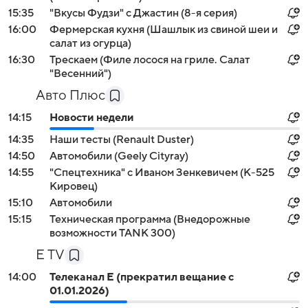
15:35
"Вкусы Фудзи" с Джастин (8-я серия)
16:00
Фермерская кухня (Шашлык из свиной шеи и
салат из огурца)
16:30
Трескаем (Филе лосося на гриле. Салат
"Весенний")
Авто Плюс
14:15
Новости недели
14:35
Наши тесты (Renault Duster)
14:50
Автомобили (Geely Cityray)
14:55
"Спецтехника" с Иваном Зенкевичем (К-525
Кировец)
15:10
Автомобили
15:15
Техническая программа (Внедорожные
возможности TANK 300)
E TV
14:00
Телеканал E (прекратил вещание с
01.01.2026)