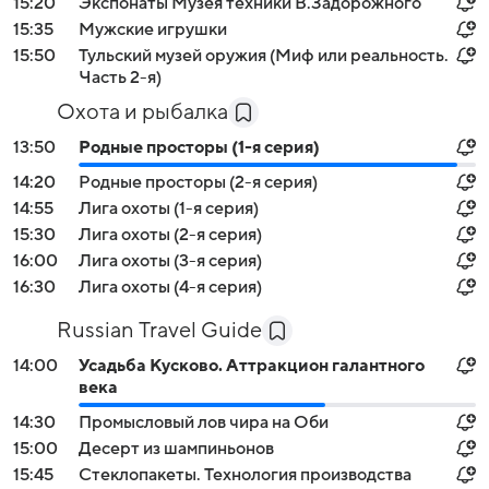
15:20
Экспонаты Музея техники В.Задорожного
15:35
Мужские игрушки
15:50
Тульский музей оружия (Миф или реальность.
Часть 2-я)
Охота и рыбалка
13:50
Pодные просторы (1-я серия)
14:20
Pодные просторы (2-я серия)
14:55
Лига охоты (1-я серия)
15:30
Лига охоты (2-я серия)
16:00
Лига охоты (3-я серия)
16:30
Лига охоты (4-я серия)
Russian Travel Guide
14:00
Усадьба Кусково. Аттракцион галантного
века
14:30
Промысловый лов чира на Оби
15:00
Десерт из шампиньонов
15:45
Стеклопакеты. Технология производства