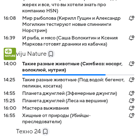
жерех и все, что вы хотели знать про
компанию HSN)
16:08
Мир рыболова (Кирилл Гущин и Александр
Могилкин тестируют новые спиннинги
Норстрим)
16:39
И рыба, и мясо (Саша Волокитин и Ксения
Маркова готовят драники из кабачка)
viju Nature
14:00
Такие разные животные (Симбиоз: носорг,
волоклюй, нутрия)
14:25
Такие разные животные (Под водой: бегемот,
пеликан, косатка)
14:55
Планета джунглей (Эфемерные джунгли)
15:25
Планета джунглей (Леса на вершине)
16:00
Мастера выживания
16:55
Хищные от природы (Убийцы-
преследователи)
Техно 24