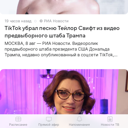
19 часов назад
© РИА Новости
TikTok убрал песню Тейлор Свифт из видео
предвыборного штаба Трампа
МОСКВА, 8 авг — РИА Новости. Видеоролик
предвыборного штаба президента США Дональда
Трампа, недавно опубликованный в соцсети TikTok,
остался без звуковой дорожки в виде песни August
(«Август») американской
Расписание
Прямой эфир
Напоминания
Новости ТВ