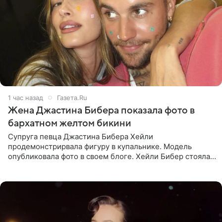
1 час назад
Газета.Ru
Жена Джастина Бибера показала фото в
бархатном желтом бикини
Супруга певца Джастина Бибера Хейли
продемонстрирвала фигуру в купальнике. Модель
опубликовала фото в своем блоге. Хейли Бибер стояла
перед зеркалом в желтом крошечном бархатном
бикини, которое дополнила