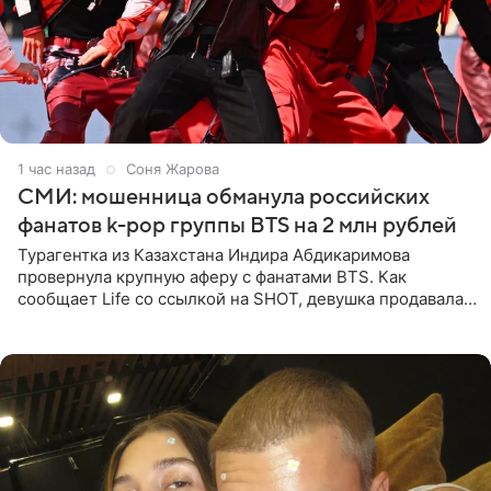
1 час назад
Соня Жарова
СМИ: мошенница обманула российских
фанатов k-pop группы BTS на 2 млн рублей
Турагентка из Казахстана Индира Абдикаримова
провернула крупную аферу с фанатами BTS. Как
сообщает Life со ссылкой на SHOT, девушка продавала
поддельные туры на концерт группы в Пусане. По
данным издания,