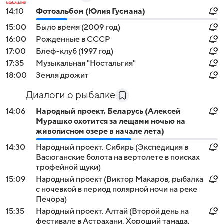
14:10
Фотоальбом (Юлия Гусмана)
15:00
Было время (2009 год)
16:00
Рожденные в СССР
17:00
Блеф-клуб (1997 год)
17:35
Музыкальная "Ностальгия"
18:00
Земля дрожит
Диалоги о рыбалке
14:06
Народный проект. Беларусь (Алексей
Мурашко охотится за лещами ночью на
живописном озере в начале лета)
14:30
Народный проект. Сибирь (Экспедиция в
Васюганские болота на вертолете в поисках
трофейной щуки)
15:09
Народный проект (Виктор Макаров, рыбалка
с ночевкой в период полярной ночи на реке
Печора)
15:35
Народный проект. Алтай (Второй день на
фестивале в Астрахани. Хороший тамада,