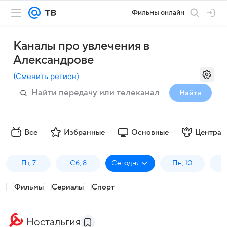
Фильмы онлайн
Каналы про увлечения в
Александрове
(
Сменить регион
)
Найти
Все
Избранные
Основные
Централ
Пт, 7
Сб, 8
Сегодня
Пн, 10
В
Фильмы
Сериалы
Спорт
Ностальгия