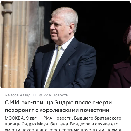
6 часов назад
© РИА Новости
СМИ: экс-принца Эндрю после смерти
похоронят с королевскими почестями
МОСКВА, 9 авг — РИА Новости. Бывшего британского
принца Эндрю Маунтбеттена-Виндзора в случае его
смерти похоронят с королевскими почестями, несмотря