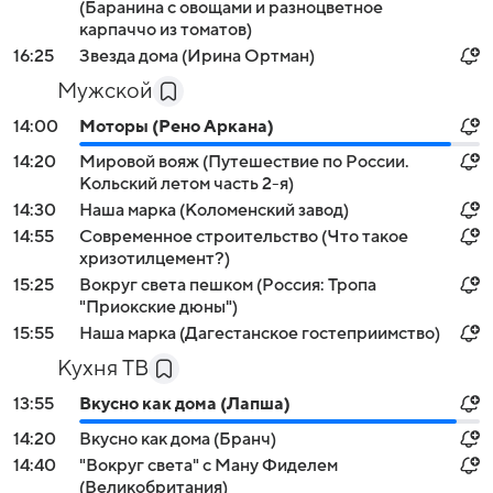
(Баранина с овощами и разноцветное
карпаччо из томатов)
16:25
Звезда дома (Ирина Ортман)
Мужской
14:00
Моторы (Рено Аркана)
14:20
Мировой вояж (Путешествие по России.
Кольский летом часть 2-я)
14:30
Наша марка (Коломенский завод)
14:55
Современное строительство (Что такое
хризотилцемент?)
15:25
Вокруг света пешком (Россия: Тропа
"Приокские дюны")
15:55
Наша марка (Дагестанское гостеприимство)
Кухня ТВ
13:55
Вкусно как дома (Лапша)
14:20
Вкусно как дома (Бранч)
14:40
"Вокруг света" с Ману Фиделем
(Великобритания)