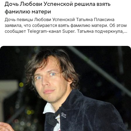
Дочь Любови Успенской решила взять
фамилию матери
Дочь певицы Любови Успенской Татьяна Плаксина
заявила, что собирается взять фамилию матери. Об этом
сообщает Telegram-канал Super. Татьяна подчеркнула,
что приняла решение о смене фамилии, поскольку
именно от