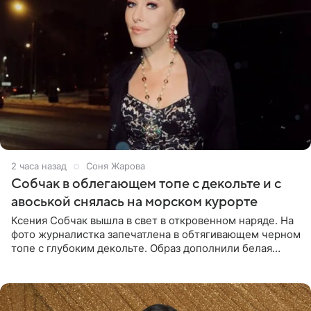
2 часа назад
Соня Жарова
Собчак в облегающем топе с декольте и с
авоськой снялась на морском курорте
Ксения Собчак вышла в свет в откровенном наряде. На
фото журналистка запечатлена в обтягивающем черном
топе с глубоким декольте. Образ дополнили белая
юбка-миди, вьетнамки на платформе и соломенная
шляпа.