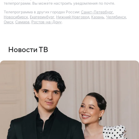
телепрограмм. Вы можете настроить уведомления по почте.
Телепрограмма в других городах России:
Санкт-Петербург
,
Новосибирск
,
Екатеринбург
,
Нижний Новгород
,
Казань
,
Челябинск
,
Омск
,
Самара
,
Ростов-на-Дону
.
Новости ТВ