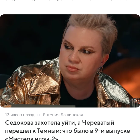
на лишение всех титулов, сообщает Daily Mail со
ссылкой на
13 часов назад
Евгения Башинская
Седокова захотела уйти, а Череватый
перешел к Темным: что было в 9-м выпуске
«Мастера игры-2»