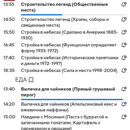
13:55
Строительство легенд (Общественные
места)
14:50
Строительство легенд (Храмы, соборы и
священные места)
15:50
Стройка в небесах (Сделано в Америке 1885-
1930)
16:45
Стройка в небесах (Функционал определяет
форму 1933-1972)
17:40
Стройка в небесах (Исторические памятники
и деньги 1972-1997)
18:35
Стройка в небесах (Сила и место 1998-2004)
ЕДА
13:40
Выпечка для чайников (Пряный грушевый
пирог)
14:20
Выпечка для чайников (Апельсиновый кекс и
ежевичные маффины)
15:00
Наедине с Мосиным (Паста с бурратой и
запеченными томатами. Картофель с
пармезаном и овощами)