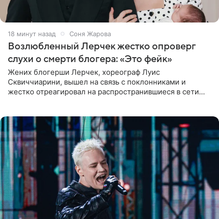
18 минут назад
Соня Жарова
Возлюбленный Лерчек жестко опроверг
слухи о смерти блогера: «Это фейк»
Жених блогерши Лерчек, хореограф Луис
Сквиччиарини, вышел на связь с поклонниками и
жестко отреагировал на распространившиеся в сети
слухи о смерти Валерии Чекалиной. «Это фейк! Я в
шоке, что такие люди