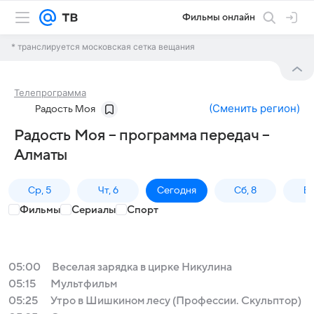
Фильмы онлайн
* транслируется московская сетка вещания
Телепрограмма
(
Сменить регион
)
Радость Моя
Радость Моя – программа передач –
Алматы
Ср, 5
Чт, 6
Сегодня
Сб, 8
Вс
Фильмы
Сериалы
Спорт
05:00
Веселая зарядка в цирке Никулина
05:15
Мультфильм
05:25
Утро в Шишкином лесу (Профессии. Скульптор)