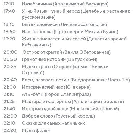
17:10
Незабвенные (Аполлинарий Васнецов)
17:40
Умный язык - умный народ (Целебные растения в
русском языке)
18:10
Быть человеком (Личная эсхатология)
18:50
Наш батюшка (Протоиерей Михаил Бучин)
19:20
Жизнь замечательных семей (Династия врачей
Кабычкиных)
20:00
Остров открытий (Земля Обетованная)
20:20
Грамотные истории (Выпуск 26-й)
20:25
Мультстрана (О мультфильме "Белка и
Стрелка")
20:40
Едем, плаваем, летим (Внедорожники: Часть 1-я)
21:00
Исторический час (10-я серия)
21:10
Аты-баты (Герои Сталинграда)
21:25
Мастера и мастерицы (Аппликация на холсте)
21:40
История одной вещи (Московский трамвай)
22:00
Доброе слово (Грустный король)
22:10
Сказки для самых маленьких
22:20
Мультфильм