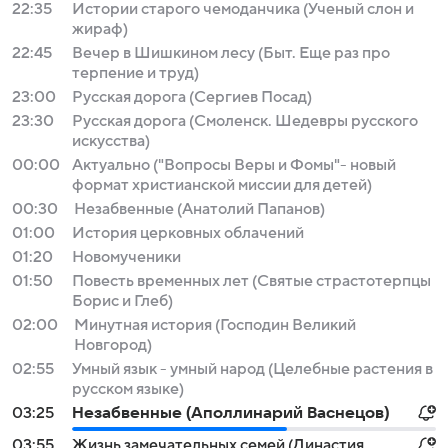
22:35
Истории старого чемоданчика (Ученый слон и
жираф)
22:45
Вечер в Шишкином лесу (Быт. Еще раз про
терпение и труд)
23:00
Русская дорога (Сергиев Посад)
23:30
Русская дорога (Смоленск. Шедевры русского
искусства)
00:00
Актуально ("Вопросы Веры и Фомы"- новый
формат христианской миссии для детей)
00:30
Незабвенные (Анатолий Папанов)
01:00
История церковных облачений
01:20
Новомученики
01:50
Повесть временных лет (Святые страстотерпцы
Борис и Глеб)
02:00
Минутная история (Господин Великий
Новгород)
02:55
Умный язык - умный народ (Целебные растения в
русском языке)
03:25
Незабвенные (Аполлинарий Васнецов)
03:55
Жизнь замечательных семей (Династия