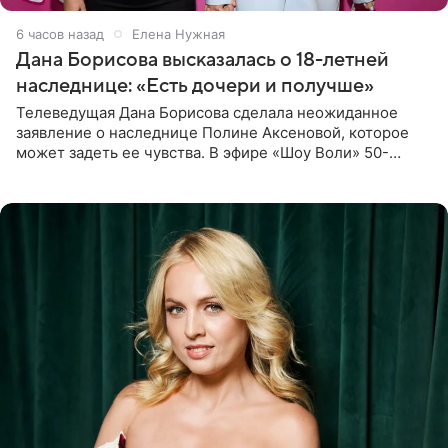
6 часов назад
Елена Нужная
Дана Борисова высказалась о 18-летней
наследнице: «Есть дочери и получше»
Телеведущая Дана Борисова сделала неожиданное
заявление о наследнице Полине Аксеновой, которое
может задеть ее чувства. В эфире «Шоу Воли» 50-
летняя знаменитость откровенно призналась, что не
считает свою дочь