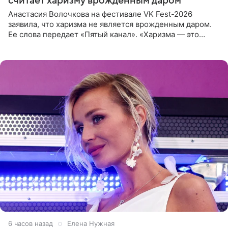
считает харизму врожденным даром
Анастасия Волочкова на фестивале VK Fest-2026
заявила, что харизма не является врожденным даром.
Ее слова передает «Пятый канал». «Харизма — это
отчасти все-таки приобретенное качество, а не
врожденное, потому
6 часов назад
Елена Нужная