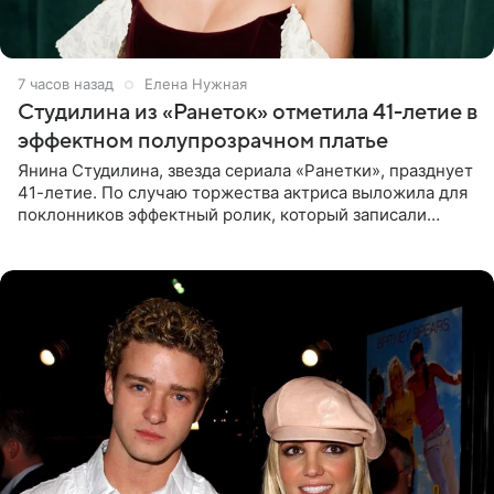
7 часов назад
Елена Нужная
Студилина из «Ранеток» отметила 41-летие в
эффектном полупрозрачном платье
Янина Студилина, звезда сериала «Ранетки», празднует
41-летие. По случаю торжества актриса выложила для
поклонников эффектный ролик, который записали
прошлой ночью. В кадре артистка предстала в
вечернем