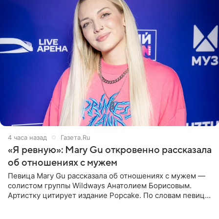
4 часа назад
Газета.Ru
«Я ревную»: Mary Gu откровенно рассказала
об отношениях с мужем
Певица Mary Gu рассказала об отношениях с мужем —
солистом группы Wildways Анатолием Борисовым.
Артистку цитирует издание Popcake. По словам певицы,
залог любви — это принять недостатки другого
человека. Также