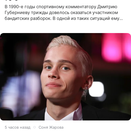
В 1990-е годы спортивному комментатору Дмитрию
Губерниеву трижды довелось оказаться участником
бандитских разборок. В одной из таких ситуаций ему
выдали тяжелый предмет и приказали вступить в драку,
однако он
5 часов назад
Соня Жарова