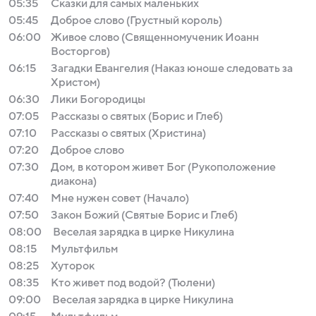
05:35
Сказки для самых маленьких
05:45
Доброе слово (Грустный король)
06:00
Живое слово (Священномученик Иоанн
Восторгов)
06:15
Загадки Евангелия (Наказ юноше следовать за
Христом)
06:30
Лики Богородицы
07:05
Рассказы о святых (Борис и Глеб)
07:10
Рассказы о святых (Христина)
07:20
Доброе слово
07:30
Дом, в котором живет Бог (Рукоположение
диакона)
07:40
Мне нужен совет (Начало)
07:50
Закон Божий (Святые Борис и Глеб)
08:00
Веселая зарядка в цирке Никулина
08:15
Мультфильм
08:25
Хуторок
08:35
Кто живет под водой? (Тюлени)
09:00
Веселая зарядка в цирке Никулина