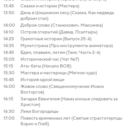
13:45
Сказки и истории (Мастера)
13:50
День в Шишкином лесу (Сказка. Как медведь
добрым стал)
14:00
Доброе слово (Станюкович. Максимка)
14:10
Остров открытий (Давид. Псалтырь)
14:25
Грамотные истории (Выпуск 25-й)
14:35
Мультстрана (Про инструменты аниматора)
14:45
Едем, плаваем, летим (Танк: Часть 2-я)
15:05
Исторический час (Чат №7)
15:15
Аты-баты (Начало ВОВ)
15:30
Мастера и мастерицы (Мягкое чудо)
15:45
История одной вещи
16:00
Живое слово (Священномученик Иоанн
Восторгов)
16:15
Загадки Евангелия (Наказ юноше следовать за
Христом)
16:30
Лики Богородицы
17:00
Повесть временных лет (Святые страстотерпцы
Борис и Глеб)