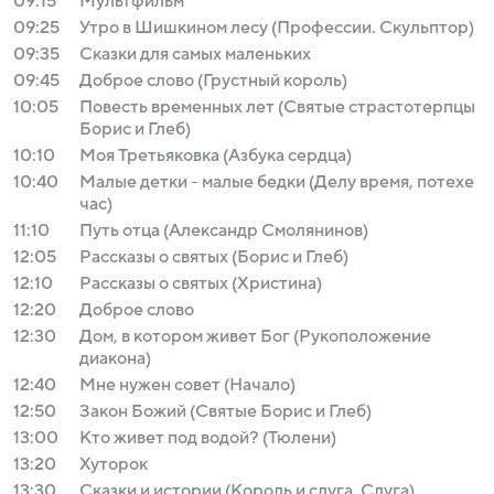
09:15
Мультфильм
09:25
Утро в Шишкином лесу (Профессии. Скульптор)
09:35
Сказки для самых маленьких
09:45
Доброе слово (Грустный король)
10:05
Повесть временных лет (Святые страстотерпцы
Борис и Глеб)
10:10
Моя Третьяковка (Азбука сердца)
10:40
Малые детки - малые бедки (Делу время, потехе
час)
11:10
Путь отца (Александр Смолянинов)
12:05
Рассказы о святых (Борис и Глеб)
12:10
Рассказы о святых (Христина)
12:20
Доброе слово
12:30
Дом, в котором живет Бог (Рукоположение
диакона)
12:40
Мне нужен совет (Начало)
12:50
Закон Божий (Святые Борис и Глеб)
13:00
Кто живет под водой? (Тюлени)
13:20
Хуторок
13:30
Сказки и истории (Король и слуга. Слуга)