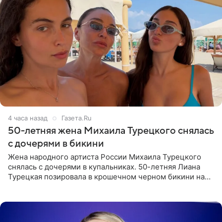
4 часа назад
Газета.Ru
50-летняя жена Михаила Турецкого снялась
с дочерями в бикини
Жена народного артиста России Михаила Турецкого
снялась с дочерями в купальниках. 50-летняя Лиана
Турецкая позировала в крошечном черном бикини на
пляже в Италии. Ее старшая дочь Сарина для отдыха
выбрала бандо