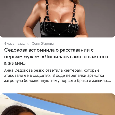
4 часа назад
Соня Жарова
Седокова вспомнила о расставании с
первым мужем: «Лишилась самого важного
в жизни»
Анна Седокова резко ответила хейтерам, которые
атаковали ее в соцсетях. В ходе перепалки артистка
затронула болезненную тему первого брака и заявила,
что чужие судьбы — не ее зона ответственности. От
Валентина