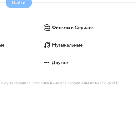
Найти
Фильмы и Сериалы
ые
Музыкальные
Другое
амму телеканала Классика Кино для города Альметьевск на «ТВ