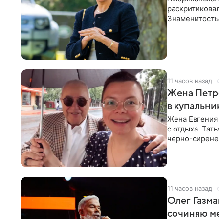
раскритикова
Знаменитость
Сассекской, п
11 часов назад
Жена Петр
в купальни
Жена Евгения
с отдыха. Тат
черно-сиренев
«Татьяна,
11 часов назад
Олег Газма
сочиняю м