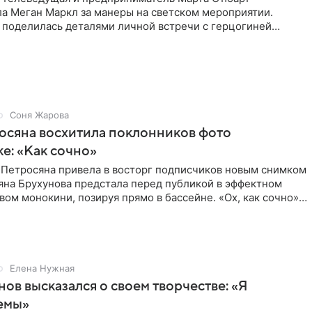
ла Меган Маркл за манеры на светском мероприятии.
 поделилась деталями личной встречи с герцогиней
ишет PageSix. По
Соня Жарова
осяна восхитила поклонников фото
ке: «Как сочно»
 Петросяна привела в восторг подписчиков новым снимком
ьяна Брухунова предстала перед публикой в эффектном
ом монокини, позируя прямо в бассейне. «Ох, как сочно»,
Елена Нужная
нов высказался о своем творчестве: «Я
емы»