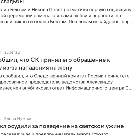
 свадьбы
клин Бекхэм и Никола Пельтц отметили первую годовщину
ной церемонии обмена клятвами любви и верности, на
звали никого из клана Бекхэм. По словам инсайдеров, пара
super.ru
бщил, что СК принял его обращение к
 из-за нападения на жену
в сообщил, что Следственный комитет России принял его
дресованное председателю ведомства Александру
Бизнесмен опубликовал ответ Информационного центра СК
е. В
Елена Нужная
л осудили за поведение на светском ужине
 телеведущая и предприниматель Марта Стюарт