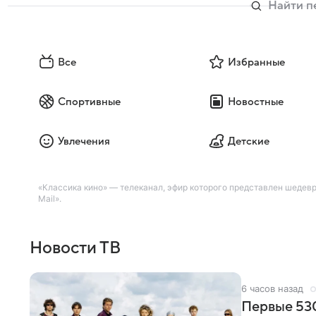
Все
Избранные
Спортивные
Новостные
Увлечения
Детские
«Классика кино» — телеканал, эфир которого представлен шедев
Mail».
Новости ТВ
6 часов назад
Первые 530