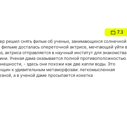
7.3
р решил снять фильм об ученых, занимающихся солнечной
в фильме досталась опереточной актрисе, мечтающей уйти 
аз, актриса отправляется в научный институт для знакомства
оини. Ученая дама оказывается полной противоположностью
внешности, - здесь они похожи как две капли воды. Это
нщин к удивительным метаморфозам: легкомысленная
езной, а в ученой даме просыпается кокетка