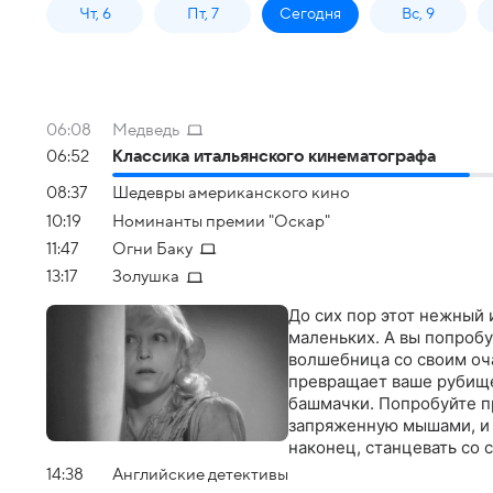
Чт, 6
Пт, 7
Сегодня
Вс, 9
06:08
Медведь
06:52
Классика итальянского кинематографа
08:37
Шедевры американского кино
10:19
Номинанты премии "Оскар"
11:47
Огни Баку
13:17
Золушка
До сих пор этот нежный 
маленьких. А вы попробуй
волшебница со своим о
превращает ваше рубище 
башмачки. Попробуйте пр
запряженную мышами, и в
наконец, станцевать со
14:38
Английские детективы