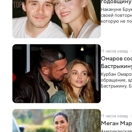
годовщину
Накануне Бру
своей повтор
которую не по
считает это
11 часов назад
Омаров соо
Бастрыкину
Курбан Омаро
обращение, а
Бастрыкину. 
в личном блог
11 часов назад
Меган Марк
Американская