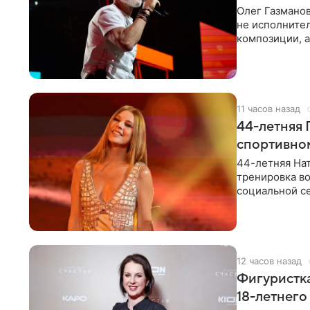
Олег Газманов
не исполнител
композиции, а
музыканта,
11 часов назад
44-летняя 
спортивно
44-летняя Нат
тренировка во
социальной се
красном
12 часов назад
Фигуристка
18-летнего