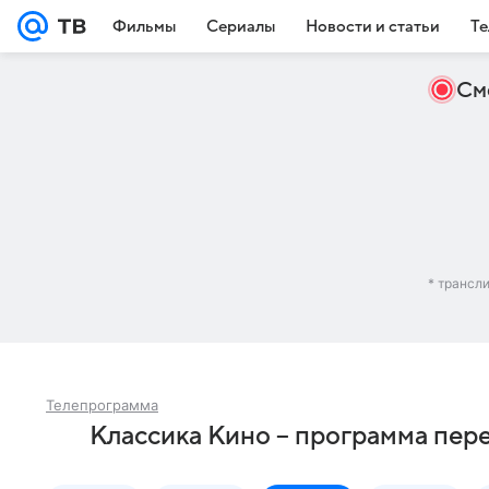
Фильмы
Сериалы
Новости и статьи
Те
См
* трансл
Телепрограмма
Классика Кино – программа пере