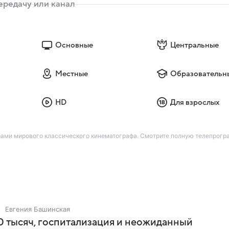
Основные
Центральные
Местные
Образовательн
HD
Для взрослых
рами мирового классического кинематографа. Смотрите полную телепрогр
Евгения Башинская
 тысяч, госпитализация и неожиданный