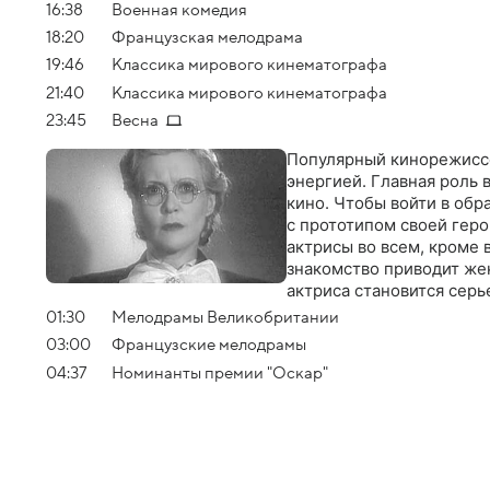
16:38
Военная комедия
18:20
Французская мелодрама
19:46
Классика мирового кинематографа
21:40
Классика мирового кинематографа
23:45
Весна
Популярный кинорежиссе
энергией. Главная роль 
кино. Чтобы войти в обр
с прототипом своей гер
актрисы во всем, кроме 
знакомство приводит же
актриса становится серь
01:30
Мелодрамы Великобритании
03:00
Французские мелодрамы
04:37
Номинанты премии "Оскар"