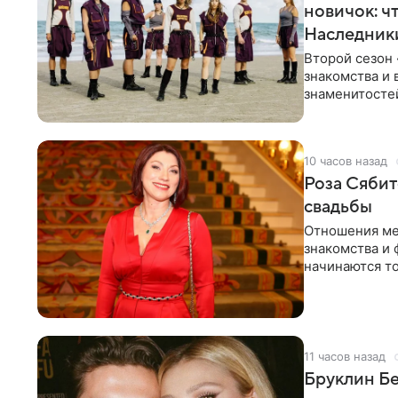
новичок: ч
Наследник
Второй сезон 
знакомства и 
знаменитостей
несколько дне
10 часов назад
Роза Сябит
свадьбы
Отношения ме
знакомства и 
начинаются то
многого,
11 часов назад
Бруклин Бе