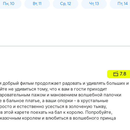
Пн, 10
Вт, 11
Ср, 12
Чт, 13
Пт, 14
7.8
и добрый фильм продолжает радовать и удивлять больших и
те не удивиться тому, что к вам в гости приходит
чаровательным пажом и мановением волшебной палочки
в бальное платье, а ваши опорки - в хрустальные
осто и естественно усесться в золоченую тыкву,
 этой карете поехать на бал к королю. Попробуйте,
 сказочным королем и влюбиться в волшебного принца