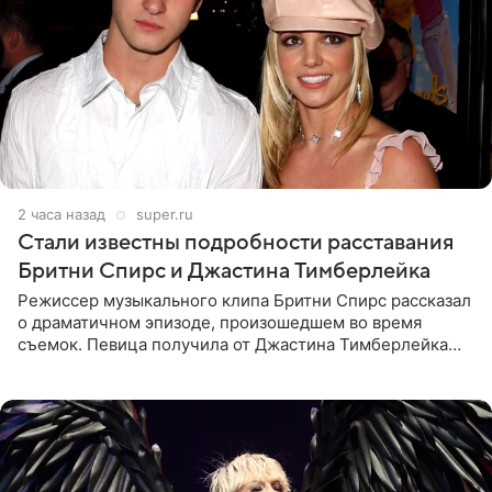
2 часа назад
super.ru
Стали известны подробности расставания
Бритни Спирс и Джастина Тимберлейка
Режиссер музыкального клипа Бритни Спирс рассказал
о драматичном эпизоде, произошедшем во время
съемок. Певица получила от Джастина Тимберлейка
сообщение о расставании прямо на площадке. По
словам постановщика,