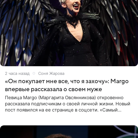
2 часа назад
Соня Жарова
«Он покупает мне все, что я захочу»: Margo
впервые рассказала о своем муже
Певица Margo (Маргарита Овсянникова) откровенно
рассказала подписчикам о своей личной жизни. Новый
пост появился на ее странице в соцсети. «Самый
лучший на свете. И да, он действительно покупает мне
все, что я