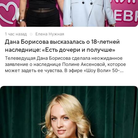
1 час назад
Елена Нужная
Дана Борисова высказалась о 18-летней
наследнице: «Есть дочери и получше»
Телеведущая Дана Борисова сделала неожиданное
заявление о наследнице Полине Аксеновой, которое
может задеть ее чувства. В эфире «Шоу Воли» 50-
летняя знаменитость откровенно призналась, что не
считает свою дочь