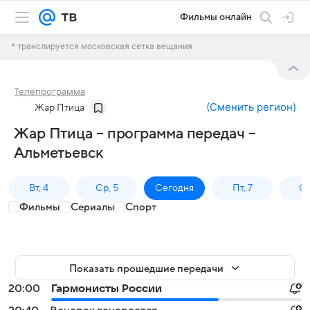
Фильмы онлайн
* транслируется московская сетка вещания
Телепрограмма
(
Сменить регион
)
Жар Птица
Жар Птица – программа передач –
Альметьевск
Вт, 4
Ср, 5
Сегодня
Пт, 7
Сб
Фильмы
Сериалы
Спорт
Показать прошедшие передачи
20:00
Гармонисты России