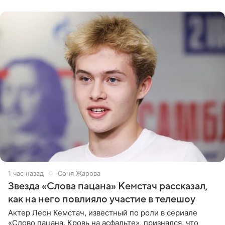
домам». По
1 час назад
Соня Жарова
Звезда «Слова пацана» Кемстач рассказал,
как на него повлияло участие в телешоу
Актер Леон Кемстач, известный по роли в сериале
«Слово пацана. Кровь на асфальте», признался, что