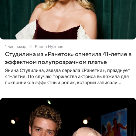
1 час назад
Елена Нужная
Студилина из «Ранеток» отметила 41-летие в
эффектном полупрозрачном платье
Янина Студилина, звезда сериала «Ранетки», празднует
41-летие. По случаю торжества актриса выложила для
поклонников эффектный ролик, который записали
прошлой ночью. В кадре артистка предстала в
вечернем