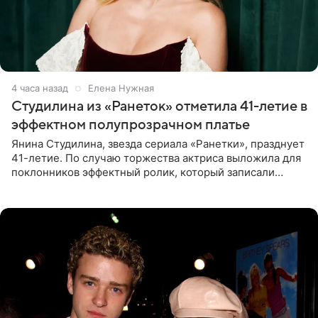
4 часа назад
Елена Нужная
Студилина из «Ранеток» отметила 41-летие в
эффектном полупрозрачном платье
Янина Студилина, звезда сериала «Ранетки», празднует
41-летие. По случаю торжества актриса выложила для
поклонников эффектный ролик, который записали
прошлой ночью. В кадре артистка предстала в
вечернем