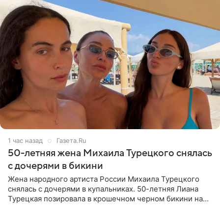
1 час назад
Газета.Ru
50-летняя жена Михаила Турецкого снялась
с дочерями в бикини
Жена народного артиста России Михаила Турецкого
снялась с дочерями в купальниках. 50-летняя Лиана
Турецкая позировала в крошечном черном бикини на
пляже в Италии. Ее старшая дочь Сарина для отдыха
выбрала бандо