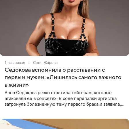
1 час назад
Соня Жарова
Седокова вспомнила о расставании с
первым мужем: «Лишилась самого важного
в жизни»
Анна Седокова резко ответила хейтерам, которые
атаковали ее в соцсетях. В ходе перепалки артистка
затронула болезненную тему первого брака и заявила,
что чужие судьбы — не ее зона ответственности. От
Валентина