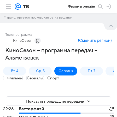
Фильмы онлайн
* транслируется московская сетка вещания
Телепрограмма
(
Сменить регион
)
КиноСезон
КиноСезон – программа передач –
Альметьевск
Вт, 4
Ср, 5
Сегодня
Пт, 7
Сб
Фильмы
Сериалы
Спорт
Показать прошедшие передачи
22:26
Баттерфляй