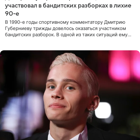
участвовал в бандитских разборках в лихие
90-е
В 1990-е годы спортивному комментатору Дмитрию
Губерниеву трижды довелось оказаться участником
бандитских разборок. В одной из таких ситуаций ему
выдали тяжелый предмет и приказали вступить в драку,
однако он