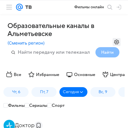
Фильмы онлайн
Образовательные каналы в
Альметьевске
(
Сменить регион
)
Найти
Все
Избранные
Основные
Централ
Чт, 6
Пт, 7
Сегодня
Вс, 9
П
Фильмы
Сериалы
Спорт
Доктор