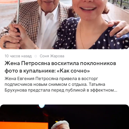
10 часов назад
Соня Жарова
Жена Петросяна восхитила поклонников
фото в купальнике: «Как сочно»
Жена Евгения Петросяна привела в восторг
подписчиков новым снимком с отдыха. Татьяна
Брухунова предстала перед публикой в эффектном
черно-сиреневом монокини, позируя прямо в бассейне.
«Ох, как сочно», «Татьяна,