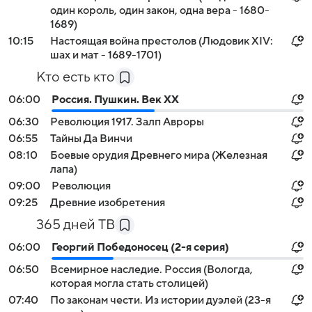
один король, один закон, одна вера - 1680-
1689)
10:15
Настоящая война престолов (Людовик XIV:
шах и мат - 1689-1701)
Кто есть кто
06:00
Россия. Пушкин. Век XX
06:30
Революция 1917. Залп Авроры
06:55
Тайны Да Винчи
08:10
Боевые орудия Древнего мира (Железная
лапа)
09:00
Революция
09:25
Древние изобретения
365 дней ТВ
06:00
Георгий Победоносец (2-я серия)
06:50
Всемирное наследие. Россия (Вологда,
которая могла стать столицей)
07:40
По законам чести. Из истории дуэлей (23-я