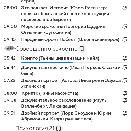
серия)
08:00
Это подкаст. История (Юзеф Ретингер:
польско-британский след в конструкции
послевоенной Европы)
09:00
Морские сражения (Григорий Щедрин.
Огненная кругосветка)
09:45
Народный фронт Победы (Школа снайперов)
Совершенно секретно
05:42
Крипто (Тайны цивилизации майя)
06:44
Документальное кино (Иван Пырьев. Сказка и
быль)
07:22
Двойной портрет (Астрид Линдгрен и Эдуард
Успенский)
08:00
Крипто (Тайны масонства)
09:08
Документальное расследование (Рауль
Валленберг. Ликвидация)
09:51
Двойной портрет (Лорд Сноудон и Юрий
Абрамочкин. Кадры решают все)
Психология 21