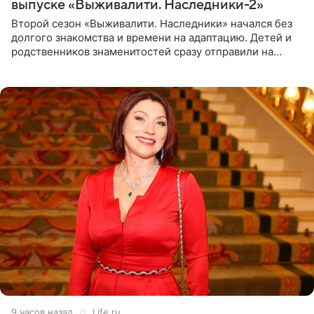
выпуске «Выживалити. Наследники-2»
Второй сезон «Выживалити. Наследники» начался без
долгого знакомства и времени на адаптацию. Детей и
родственников знаменитостей сразу отправили на
тяжелое испытание, а уже через несколько дней в
лагере
9 часов назад
Life.ru