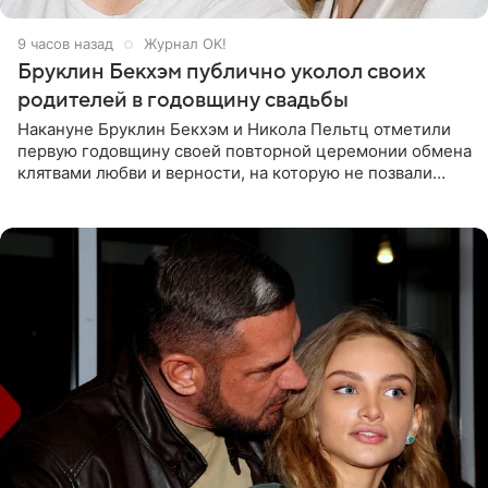
9 часов назад
Журнал OK!
Бруклин Бекхэм публично уколол своих
родителей в годовщину свадьбы
Накануне Бруклин Бекхэм и Никола Пельтц отметили
первую годовщину своей повторной церемонии обмена
клятвами любви и верности, на которую не позвали
никого из клана Бекхэм. По словам инсайдеров, пара
считает это