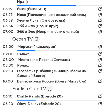
Иран)
06:15
Йоко (Йоко 500)
06:27
Йоко (Приключение в дождливый день)
06:39
Ученая Луна! (Суперзвезда)
06:54
Эбб и Фло (Новый друг)
07:00
Эбб и Фло (Неприятности с лапкой)
Ocean TV
06:00
Морская "кавалерия"
07:00
Релакс
08:00
Места силы России (Свияжск)
08:30
Релакс
09:30
География рыбалки (Зимняя рыбалка на
Средней Волге)
10:00
Великие реки России (Волга: Часть 8-я)
English Club TV
06:10
Crafty Hands (Episode 20)
06:20
Okey-Dokey (Episode 20)