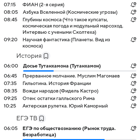
07:15
ФИАН (2-я серия)
08:05
Азбука Вселенной (Космические угрозы)
08:45
Глубины космоса (Что такое купсаты,
космическая погода и модульный марсоход.
Интервью с учеными Сколтеха)
09:20
Научная фантастика (Планеты. Вид из
космоса)
История
06:00
Досье Тутанхамона (Тутанхамон)
06:45
Прерванное молчание. Муслим Магомаев
07:35
Гильотина. История Франции
08:35
Вожди народов (Фидель Кастро)
09:25
Отен: остатки галльского Рима
10:25
Актерская рулетка. Юрий Каморный
ЕГЭ ТВ
06:05
ЕГЭ по обществознанию (Рынок труда.
Безработица)