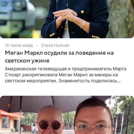
10 часов назад
Елена Нужная
Меган Маркл осудили за поведение на
светском ужине
Американская телеведущая и предприниматель Марта
Стюарт раскритиковала Меган Маркл за манеры на
светском мероприятии. Знаменитость поделилась
деталями личной встречи с герцогиней Сассекской,
пишет PageSix. По