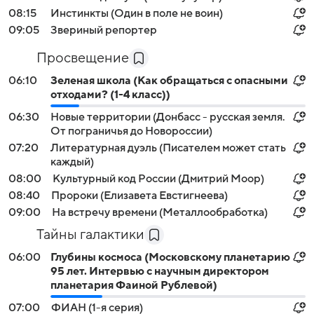
08:15
Инстинкты (Один в поле не воин)
09:05
Звериный репортер
Просвещение
06:10
Зеленая школа (Как обращаться с опасными
отходами? (1-4 класс))
06:30
Новые территории (Донбасс - русская земля.
От пограничья до Новороссии)
07:20
Литературная дуэль (Писателем может стать
каждый)
08:00
Культурный код России (Дмитрий Моор)
08:40
Пророки (Елизавета Евстигнеева)
09:00
На встречу времени (Металлообработка)
Тайны галактики
06:00
Глубины космоса (Московскому планетарию
95 лет. Интервью с научным директором
планетария Фаиной Рублевой)
07:00
ФИАН (1-я серия)