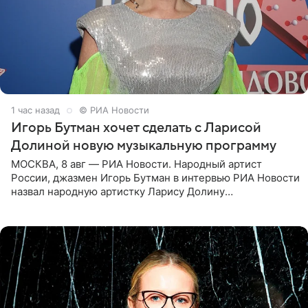
1 час назад
© РИА Новости
Игорь Бутман хочет сделать с Ларисой
Долиной новую музыкальную программу
МОСКВА, 8 авг — РИА Новости. Народный артист
России, джазмен Игорь Бутман в интервью РИА Новости
назвал народную артистку Ларису Долину
великолепной певицей и рассказал о желании сделать с
ней новую совместную