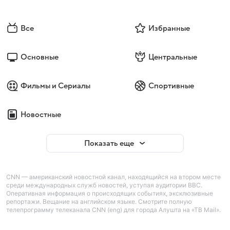
Все
Избранные
Основные
Центральные
Фильмы и Сериалы
Спортивные
Новостные
Показать еще
CNN — американский новостной канал, находящийся на втором месте
среди международных служб новостей, уступая аудитории BBC.
Оперативная информация о происходящих событиях, эксклюзивные
репортажи. Вещание на английском языке. Смотрите полную
телепрограмму телеканала CNN (eng) для города Алушта на «ТВ Mail».