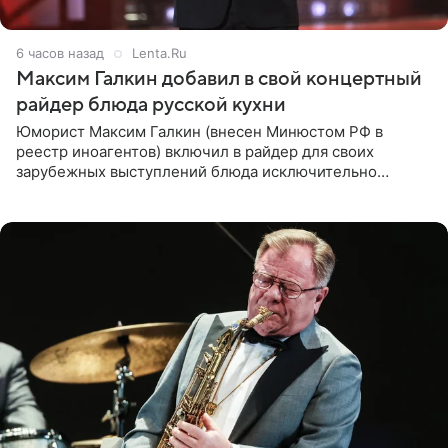
6 часов назад
Lenta.Ru
Максим Галкин добавил в свой концертный
райдер блюда русской кухни
Юморист Максим Галкин (внесен Минюстом РФ в
реестр иноагентов) включил в райдер для своих
зарубежных выступлений блюда исключительно
русской кухни. Об этом сообщает РИА Новости.
Согласно документу, в гримерную