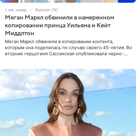
1 час назад
Журнал OK!
Меган Маркл обвинили в намеренном
копировании принца Уильяма и Кейт
Миддлтон
Меган Маркл обвинили в копировании контента,
которым она поделилась по случаю своего 45-летия. Во
вторник герцогиня Сассекская опубликовала черно-
белую фотографию, на которой она прыгает в бассейн с
воздушными