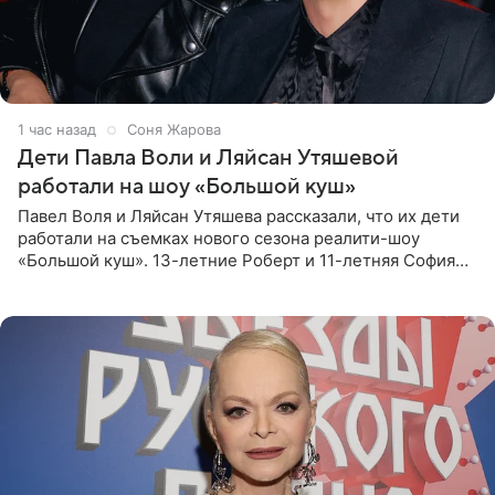
1 час назад
Соня Жарова
Дети Павла Воли и Ляйсан Утяшевой
работали на шоу «Большой куш»
Павел Воля и Ляйсан Утяшева рассказали, что их дети
работали на съемках нового сезона реалити-шоу
«Большой куш». 13-летние Роберт и 11-летняя София
отправились вместе с родителями в Таиланд и успели
поработать