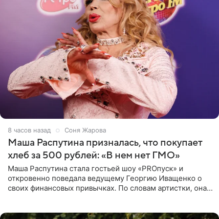
8 часов назад
Соня Жарова
Маша Распутина призналась, что покупает
хлеб за 500 рублей: «В нем нет ГМО»
Маша Распутина стала гостьей шоу «PROпуск» и
откровенно поведала ведущему Георгию Иващенко о
своих финансовых привычках. По словам артистки, она
давно перестала следить за тратами и может позволить
себе жить,