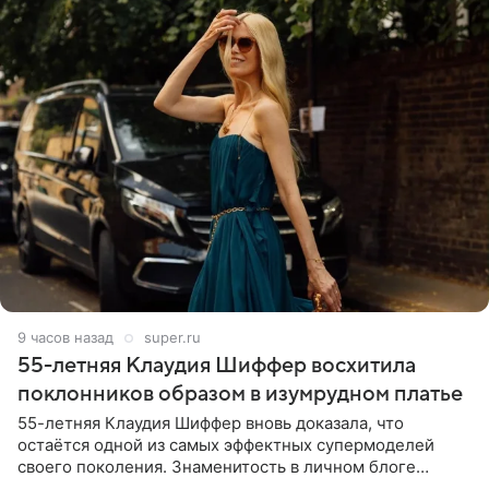
9 часов назад
super.ru
55-летняя Клаудия Шиффер восхитила
поклонников образом в изумрудном платье
55-летняя Клаудия Шиффер вновь доказала, что
остаётся одной из самых эффектных супермоделей
своего поколения. Знаменитость в личном блоге
поделилась фотографиями с недавней свадьбы, где