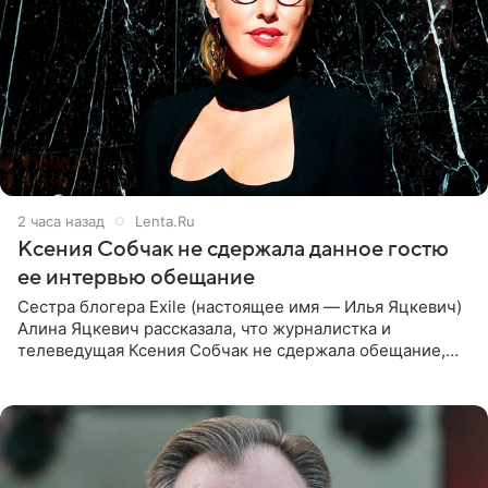
2 часа назад
Lenta.Ru
Ксения Собчак не сдержала данное гостю
ее интервью обещание
Сестра блогера Exile (настоящее имя — Илья Яцкевич)
Алина Яцкевич рассказала, что журналистка и
телеведущая Ксения Собчак не сдержала обещание,
которое дала ему во время интервью с ним. Об этом она
заявила в