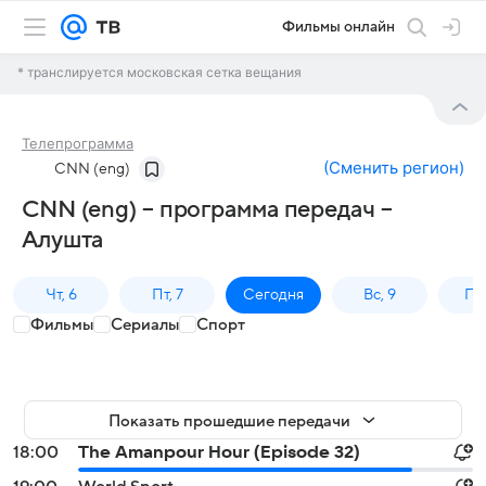
Фильмы онлайн
* транслируется московская сетка вещания
Телепрограмма
(
Сменить регион
)
CNN (eng)
CNN (eng) – программа передач –
Алушта
Чт, 6
Пт, 7
Сегодня
Вс, 9
Пн,
Фильмы
Сериалы
Спорт
Показать прошедшие передачи
18:00
The Amanpour Hour (Episode 32)