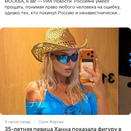
МОСКВА, 8 авг — РИА Новости. Россияне умеют
прощать, понимая право любого человека на ошибку,
однако тех, кто покинул Россию и ненавистнически
высказывается о стране и соотечественниках, не стоит
принимать
5 часов назад
Соня Жарова
35-летняя певица Ханна показала фигуру в