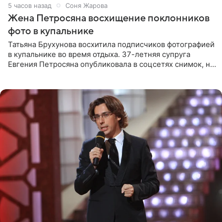
5 часов назад
Соня Жарова
Жена Петросяна восхищение поклонников
фото в купальнике
Татьяна Брухунова восхитила подписчиков фотографией
в купальнике во время отдыха. 37-летняя супруга
Евгения Петросяна опубликовала в соцсетях снимок, на
котором позирует у бассейна в белоснежном монокини
с