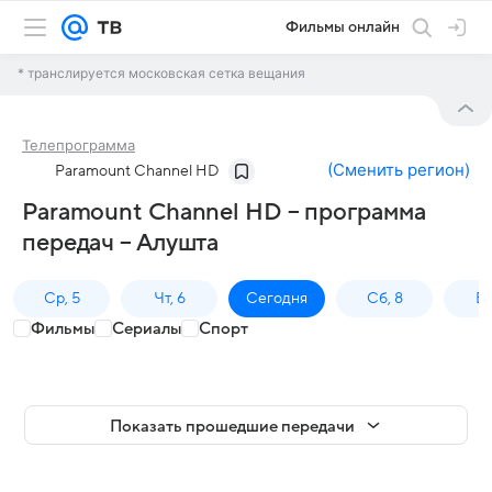
Фильмы онлайн
* транслируется московская сетка вещания
Телепрограмма
(
Сменить регион
)
Paramount Channel HD
Paramount Channel HD – программа
передач – Алушта
Ср, 5
Чт, 6
Сегодня
Сб, 8
Вс
Фильмы
Сериалы
Спорт
Показать прошедшие передачи