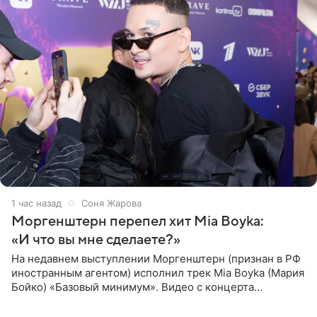
1 час назад
Соня Жарова
Моргенштерн перепел хит Mia Boyka:
«И что вы мне сделаете?»
На недавнем выступлении Моргенштерн (признан в РФ
иностранным агентом) исполнил трек Mia Boyka (Мария
Бойко) «Базовый минимум». Видео с концерта
опубликовала Алена Жигалова в своем Telegram-
канале. «Доброе утро