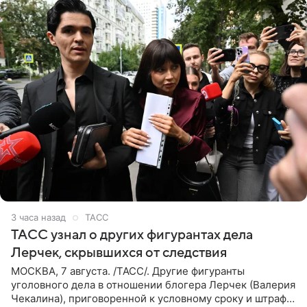
3 часа назад
ТАСС
ТАСС узнал о других фигурантах дела
Лерчек, скрывшихся от следствия
МОСКВА, 7 августа. /ТАСС/. Другие фигуранты
уголовного дела в отношении блогера Лерчек (Валерия
Чекалина), приговоренной к условному сроку и штрафу,