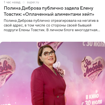
1 час назад
super.ru
Полина Диброва публично задела Елену
Товстик: «Оплаченный алиментами хейт»
Полина Диброва публично отреагировала на негатив в
свой адрес, в том числе со стороны своей бывшей
подруги Елены Товстик. В личном блоге многодетная
мама дала понять, что считает экс‑супругу Романа
Товстика