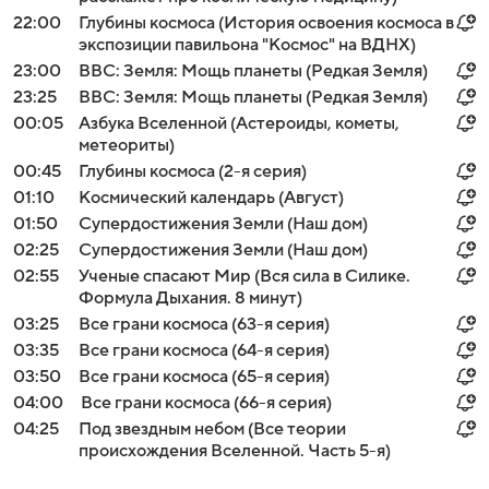
22:00
Глубины космоса (История освоения космоса в
экспозиции павильона "Космос" на ВДНХ)
23:00
BBC: Земля: Мощь планеты (Редкая Земля)
23:25
BBC: Земля: Мощь планеты (Редкая Земля)
00:05
Азбука Вселенной (Астероиды, кометы,
метеориты)
00:45
Глубины космоса (2-я серия)
01:10
Космический календарь (Август)
01:50
Супердостижения Земли (Наш дом)
02:25
Супердостижения Земли (Наш дом)
02:55
Ученые спасают Мир (Вся сила в Силике.
Формула Дыхания. 8 минут)
03:25
Все грани космоса (63-я серия)
03:35
Все грани космоса (64-я серия)
03:50
Все грани космоса (65-я серия)
04:00
Все грани космоса (66-я серия)
04:25
Под звездным небом (Все теории
происхождения Вселенной. Часть 5-я)