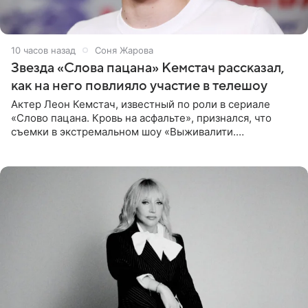
10 часов назад
Соня Жарова
Звезда «Слова пацана» Кемстач рассказал,
как на него повлияло участие в телешоу
Актер Леон Кемстач, известный по роли в сериале
«Слово пацана. Кровь на асфальте», признался, что
съемки в экстремальном шоу «Выживалити.
Наследники» кардинально повлияли на его образ жизни.
Подробностями он