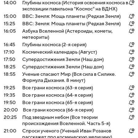
14:00
Глубины космоса (История освоения космоса в
экспозиции павильона "Космос" на ВДНХ)
15:00
BBC: Земля: Мощь планеты (Редкая Земля)
15:25
BBC: Земля: Мощь планеты (Редкая Земля)
16:05
Азбука Вселенной (Астероиды, кометы,
метеориты)
16:45
Глубины космоса (2-я серия)
17:10
Космический календарь (Август)
17:50
Супердостижения Земли (Наш дом)
18:25
Супердостижения Земли (Наш дом)
18:55
Ученые спасают Мир (Вся сила в Силике.
Формула Дыхания. 8 минут)
19:25
Все грани космоса (63-я серия)
19:35
Все грани космоса (64-я серия)
19:50
Все грани космоса (65-я серия)
20:00
Все грани космоса (66-я серия)
20:25
Под звездным небом (Все теории
происхождения Вселенной. Часть 5-я)
21:00
Спроси ученого (Ученый Иван Розанов
расскажет про космическую медицину)