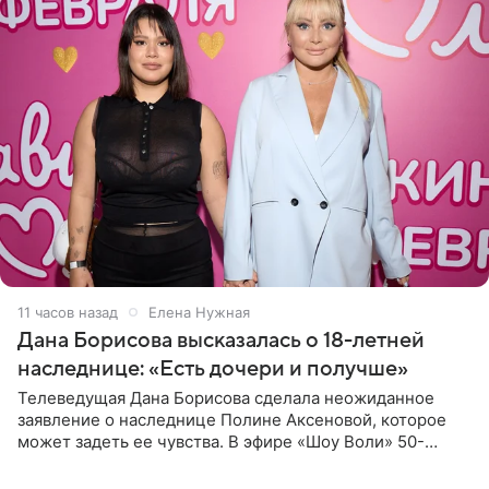
11 часов назад
Елена Нужная
Дана Борисова высказалась о 18-летней
наследнице: «Есть дочери и получше»
Телеведущая Дана Борисова сделала неожиданное
заявление о наследнице Полине Аксеновой, которое
может задеть ее чувства. В эфире «Шоу Воли» 50-
летняя знаменитость откровенно призналась, что не
считает свою дочь