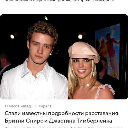
прошлой ночью. В кадре артистка предстала в
вечернем
11 часов назад
super.ru
Стали известны подробности расставания
Бритни Спирс и Джастина Тимберлейка