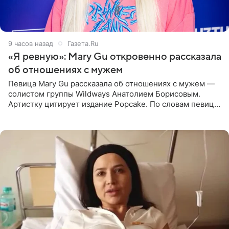
9 часов назад
Газета.Ru
«Я ревную»: Mary Gu откровенно рассказала
об отношениях с мужем
Певица Mary Gu рассказала об отношениях с мужем —
солистом группы Wildways Анатолием Борисовым.
Артистку цитирует издание Popcake. По словам певицы,
залог любви — это принять недостатки другого
человека. Также