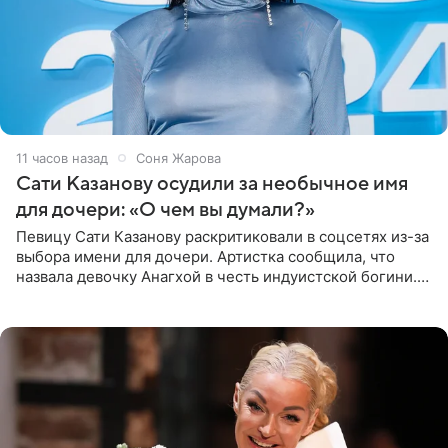
11 часов назад
Соня Жарова
Сати Казанову осудили за необычное имя
для дочери: «О чем вы думали?»
Певицу Сати Казанову раскритиковали в соцсетях из-за
выбора имени для дочери. Артистка сообщила, что
назвала девочку Анагхой в честь индуистской богини.
При этом исполнительница скрывала это имя от
поклонников