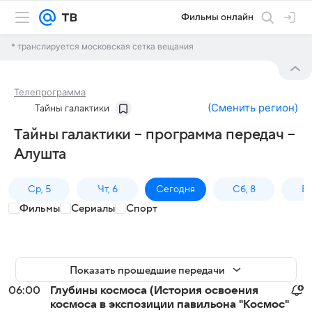
Фильмы онлайн
* транслируется московская сетка вещания
Телепрограмма
(
Сменить регион
)
Тайны галактики
Тайны галактики – программа передач –
Алушта
Ср, 5
Чт, 6
Сегодня
Сб, 8
Вс
Фильмы
Сериалы
Спорт
Показать прошедшие передачи
06:00
Глубины космоса (История освоения
космоса в экспозиции павильона "Космос"