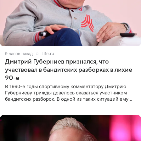
9 часов назад
Life.ru
Дмитрий Губерниев признался, что
участвовал в бандитских разборках в лихие
90-е
В 1990-е годы спортивному комментатору Дмитрию
Губерниеву трижды довелось оказаться участником
бандитских разборок. В одной из таких ситуаций ему
выдали тяжелый предмет и приказали вступить в драку,
однако он