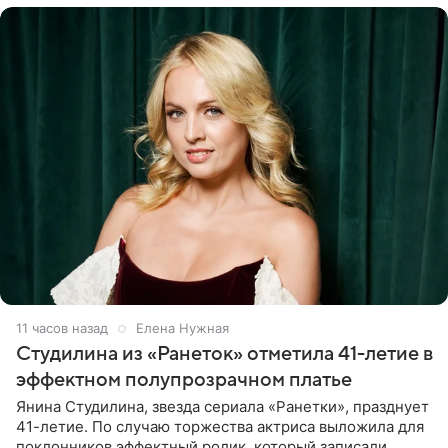
11 часов назад
Елена Нужная
Студилина из «Ранеток» отметила 41-летие в
эффектном полупрозрачном платье
Янина Студилина, звезда сериала «Ранетки», празднует
41-летие. По случаю торжества актриса выложила для
поклонников эффектный ролик, который записали