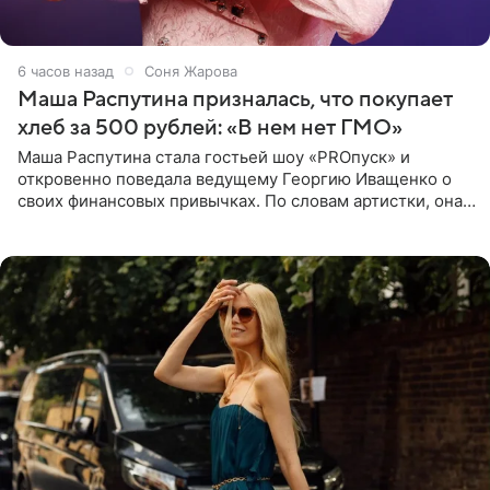
6 часов назад
Соня Жарова
Маша Распутина призналась, что покупает
хлеб за 500 рублей: «В нем нет ГМО»
Маша Распутина стала гостьей шоу «PROпуск» и
откровенно поведала ведущему Георгию Иващенко о
своих финансовых привычках. По словам артистки, она
давно перестала следить за тратами и может позволить
себе жить,