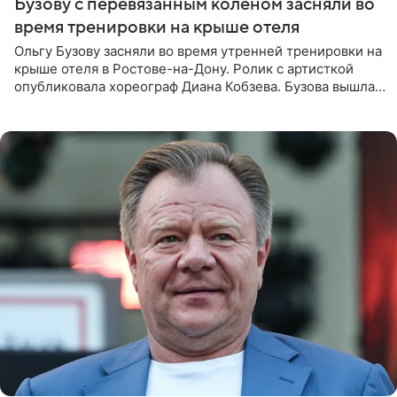
Бузову с перевязанным коленом засняли во
время тренировки на крыше отеля
Ольгу Бузову засняли во время утренней тренировки на
крыше отеля в Ростове-на-Дону. Ролик с артисткой
опубликовала хореограф Диана Кобзева. Бузова вышла
на занятие спортом в 32-градусную жару ранним утром,