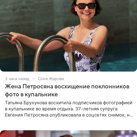
3 часа назад
Соня Жарова
Жена Петросяна восхищение поклонников
фото в купальнике
Татьяна Брухунова восхитила подписчиков фотографией
в купальнике во время отдыха. 37-летняя супруга
Евгения Петросяна опубликовала в соцсетях снимок, на
котором позирует у бассейна в белоснежном монокини
с