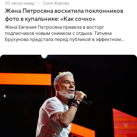
20 часов назад
Соня Жарова
Жена Петросяна восхитила поклонников
фото в купальнике: «Как сочно»
Жена Евгения Петросяна привела в восторг
подписчиков новым снимком с отдыха. Татьяна
Брухунова предстала перед публикой в эффектном
черно-сиреневом монокини, позируя прямо в бассейне.
«Ох, как сочно», «Татьяна,