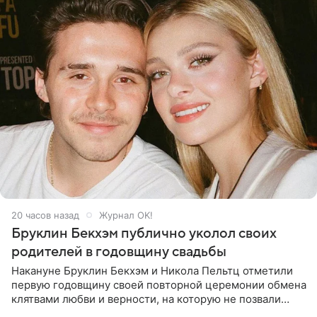
20 часов назад
Журнал OK!
Бруклин Бекхэм публично уколол своих
родителей в годовщину свадьбы
Накануне Бруклин Бекхэм и Никола Пельтц отметили
первую годовщину своей повторной церемонии обмена
клятвами любви и верности, на которую не позвали
никого из клана Бекхэм. По словам инсайдеров, пара