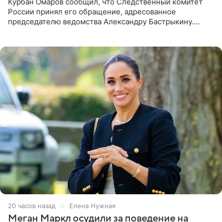
Курбан Омаров сообщил, что Следственный комитет
России принял его обращение, адресованное
председателю ведомства Александру Бастрыкину.
Бизнесмен опубликовал ответ Информационного
центра СК в личном блоге. В
20 часов назад
Елена Нужная
Меган Маркл осудили за поведение на