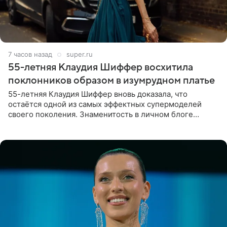
7 часов назад
super.ru
55-летняя Клаудия Шиффер восхитила
поклонников образом в изумрудном платье
55-летняя Клаудия Шиффер вновь доказала, что
остаётся одной из самых эффектных супермоделей
своего поколения. Знаменитость в личном блоге
поделилась фотографиями с недавней свадьбы, где
появилась в роли гостьи,