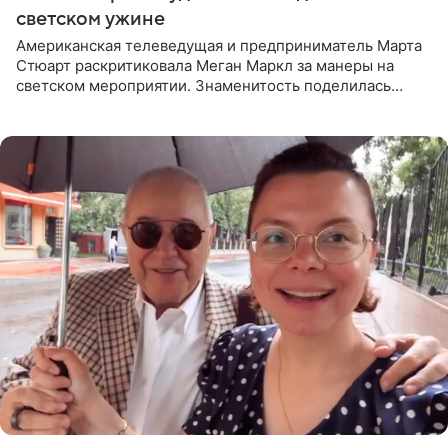
светском ужине
Американская телеведущая и предприниматель Марта
Стюарт раскритиковала Меган Маркл за манеры на
светском мероприятии. Знаменитость поделилась
деталями личной встречи с герцогиней Сассекской,
пишет PageSix. По