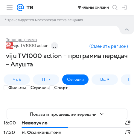
Фильмы онлайн
* транслируется московская сетка вещания
Телепрограмма
viju TV1000 action
(
Сменить регион
)
viju TV1000 action – программа передач
– Алушта
Чт, 6
Пт, 7
Сегодня
Вс, 9
Пн,
Фильмы
Сериалы
Спорт
Показать прошедшие передачи
16:00
Невезучие
17:30
Я, Франкенштейн