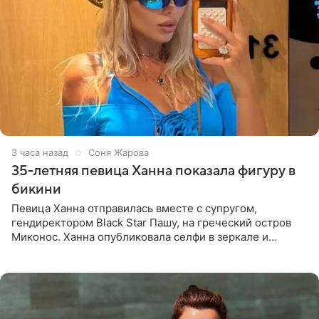
3 часа назад
Соня Жарова
35-летняя певица Ханна показала фигуру в
бикини
Певица Ханна отправилась вместе с супругом,
гендиректором Black Star Пашу, на греческий остров
Миконос. Ханна опубликовала селфи в зеркале и
призналась, что сейчас особенно довольна собой. По
словам певицы, она