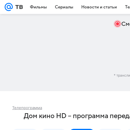
Фильмы
Сериалы
Новости и статьи
Те
См
* трансл
Телепрограмма
Дом кино HD – программа перед