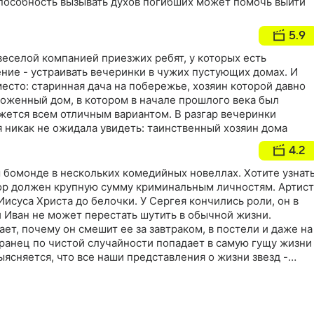
пособность вызывать духов погибших может помочь выйти
5.9
веселой компанией приезжих ребят, у которых есть
ние - устраивать вечеринки в чужих пустующих домах. И
есто: старинная дача на побережье, хозяин которой давно
ложенный дом, в котором в начале прошлого века был
жется всем отличным вариантом. В разгар вечеринки
тя никак не ожидала увидеть: таинственный хозяин дома
4.2
 бомонде в нескольких комедийных новеллах. Хотите узнат
р должен крупную сумму криминальным личностям. Артист
Иисуса Христа до белочки. У Сергея кончились роли, он в
 Иван не может перестать шутить в обычной жизни.
ет, почему он смешит ее за завтраком, в постели и даже на
ранец по чистой случайности попадает в самую гущу жизни
ыясняется, что все наши представления о жизни звезд -
е гораздо хуже. Но неунывающий Грек пытается помочь
звестно, тоже плачут. Но сам влипает в проблемы!