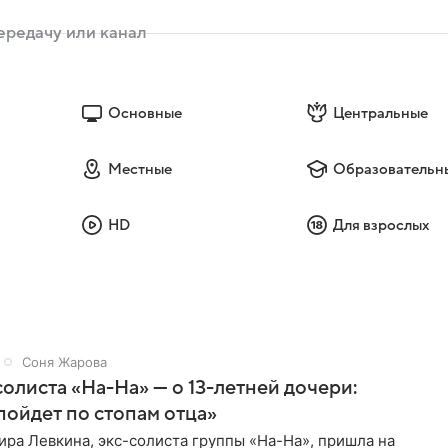
Основные
Центральные
Местные
Образовательн
HD
Для взрослых
Соня Жарова
солиста «На-На» — о 13-летней дочери:
пойдет по стопам отца»
ра Левкина, экс-солиста группы «На-На», пришла на