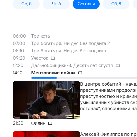
Ср, 5
Чт, 6
Сегодня
Сб, 8
06:00
Три кота
07:00
Три богатыря. Ни дня без подвига 2
08:10
Три богатыря. Ни дня без подвига
09:20
Участок
12:20
Дальнобойщики-3. Десять лет спустя
14:10
Ментовские войны
В центре событий - нач
преступниками продолжа
преступностью и кримин
умышленных убийств сно
погонах", способными н
21:30
Филин
Алексей Филиппов по пр