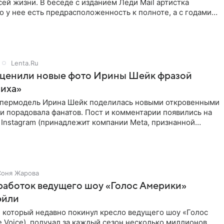
ей жизни. В беседе с изданием Леди Mail артистка
то у нее есть предрасположенность к полноте, а с годами
 в форме
Lenta.Ru
оценили новые фото Ирины Шейк фразой
ниха»
упермодель Ирина Шейк поделилась новыми откровенными
 и порадовала фанатов. Пост и комментарии появились на
 Instagram (принадлежит компании Meta, признанной
ой
Соня Жарова
работок ведущего шоу «Голос Америки»
эйли
, который недавно покинул кресло ведущего шоу «Голос
 Voice), получал за каждый сезон несколько миллионов