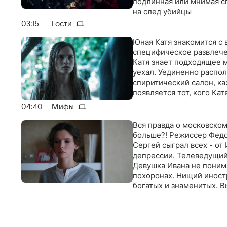
подлинная или мнимая с
на след убийцы
03:15
Гости
Юная Катя знакомится с 
специфическое развлече
Катя знает подходящее м
уехал. Уединенно распо
спиритический салон, ка
появляется тот, кого Ка
04:40
Мифы
Вся правда о московском
больше?! Режиссер Федо
Сергей сыграл всех - от 
депрессии. Телеведущий
Девушка Ивана не понима
похоронах. Нищий иност
богатых и знаменитых. В
мифы. На самом деле вс
богатым, которые, как и