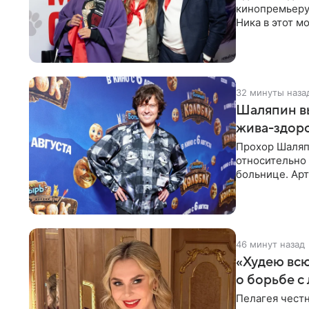
кинопремьеру 
Ника в этот 
конкурса, где
32 минуты наза
Шаляпин вы
жива-здор
Прохор Шаляп
относительно 
больнице. Арт
вне опасности
46 минут назад
«Худею всю
о борьбе с
Пелагея честн