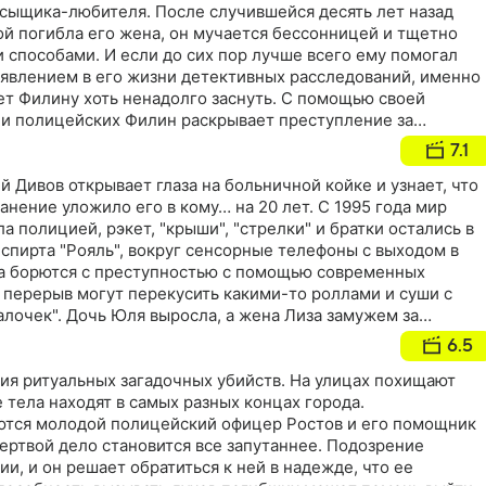
 сыщика-любителя. После случившейся десять лет назад
ой погибла его жена, он мучается бессонницей и тщетно
 способами. И если до сих пор лучше всего ему помогал
появлением в его жизни детективных расследований, именно
ет Филину хоть ненадолго заснуть. С помощью своей
и полицейских Филин раскрывает преступление за
утках ему доступны все 24 часа
7.1
 Дивов открывает глаза на больничной койке и узнает, что
анение уложило его в кому… на 20 лет. С 1995 года мир
а полицией, рэкет, "крыши", "стрелки" и братки остались в
спирта "Рояль", вокруг сенсорные телефоны с выходом в
а борются с преступностью с помощью современных
 перерыв могут перекусить какими-то роллами и суши с
лочек". Дочь Юля выросла, а жена Лиза замужем за
6.5
ия ритуальных загадочных убийств. На улицах похищают
 тела находят в самых разных концах города.
тся молодой полицейский офицер Ростов и его помощник
ертвой дело становится все запутаннее. Подозрение
ии, и он решает обратиться к ней в надежде, что ее