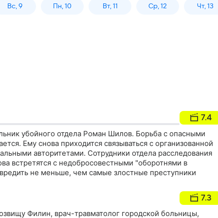
Вс, 9
Пн, 10
Вт, 11
Ср, 12
Чт, 13
7.4
альник убойного отдела Роман Шилов. Борьба с опасными
ется. Ему снова приходится связываться с организованной
альными авторитетами. Сотрудники отдела расследования
ва встретятся с недобросовестными "оборотнями в
авредить не меньше, чем самые злостные преступники
7.3
озвищу Филин, врач-травматолог городской больницы,