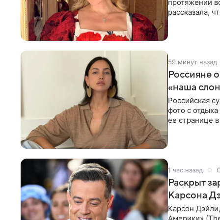
протяжении вс
рассказала, ч
держать себя
59 минут назад
Россияне 
«наша сло
Российская с
фото с отдыха
ее странице в
экстремистск
1 час назад
Раскрыт за
Карсона Д
Карсон Дэйли
Америки» (The