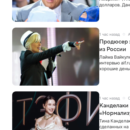
долларов. Дан
команды прое
1 час назад
Продюсер з
из России
Лайма Вайкуле
интервью aif.
хорошие деньг
10−20
1 час назад
Канделаки 
«Нормализ
Тина Канделак
сделанных на 