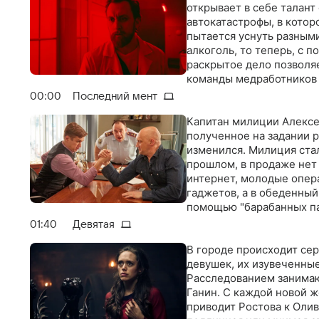
открывает в себе талант
автокатастрофы, в котор
пытается уснуть разными
алкоголь, то теперь, с 
раскрытое дело позволя
команды медработников 
преступлением, ведь в с
00:00
Последний мент
Капитан милиции Алексей
полученное на задании р
изменился. Милиция стал
прошлом, в продаже нет 
интернет, молодые опер
гаджетов, а в обеденный
помощью "барабанных па
другим…
01:40
Девятая
В городе происходит сер
девушек, их изувеченные
Расследованием занимаю
Ганин. С каждой новой ж
приводит Ростова к Олив