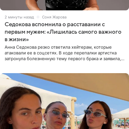
3 минуты назад
Соня Жарова
Седокова вспомнила о расставании с
первым мужем: «Лишилась самого важного
в жизни»
Анна Седокова резко ответила хейтерам, которые
атаковали ее в соцсетях. В ходе перепалки артистка
затронула болезненную тему первого брака и заявила,
что чужие судьбы — не ее зона ответственности. От
Валентина