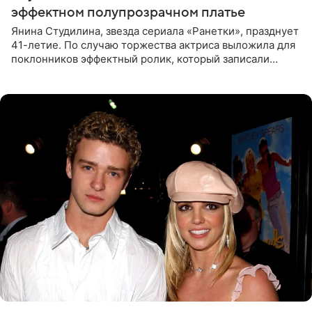
эффектном полупрозрачном платье
Янина Студилина, звезда сериала «Ранетки», празднует
41-летие. По случаю торжества актриса выложила для
поклонников эффектный ролик, который записали
прошлой ночью. В кадре артистка предстала в
вечернем