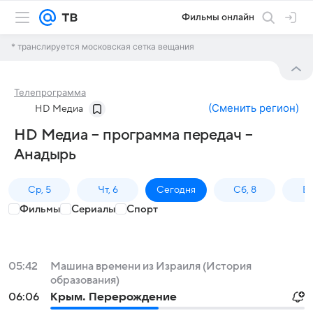
Фильмы онлайн
* транслируется московская сетка вещания
Телепрограмма
(
Сменить регион
)
HD Медиа
HD Медиа – программа передач –
Анадырь
Ср, 5
Чт, 6
Сегодня
Сб, 8
Вс
Фильмы
Сериалы
Спорт
05:42
Машина времени из Израиля (История
образования)
06:06
Крым. Перерождение