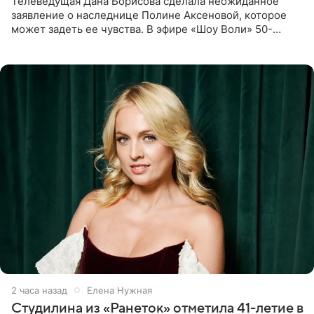
Телеведущая Дана Борисова сделала неожиданное
заявление о наследнице Полине Аксеновой, которое
может задеть ее чувства. В эфире «Шоу Воли» 50-
летняя знаменитость откровенно призналась, что не
считает свою дочь
2 часа назад
Елена Нужная
Студилина из «Ранеток» отметила 41-летие в