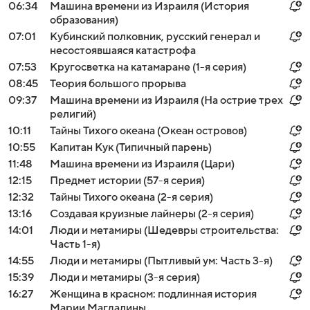
06:34
Машина времени из Израиля (История
образования)
07:01
Кубинский полковник, русский генерал и
несостоявшаяся катастрофа
07:53
Кругосветка на катамаране (1-я серия)
08:45
Теория большого прорыва
09:37
Машина времени из Израиля (На острие трех
религий)
10:11
Тайны Тихого океана (Океан островов)
10:55
Капитан Кук (Типичный парень)
11:48
Машина времени из Израиля (Цари)
12:15
Предмет истории (57-я серия)
12:32
Тайны Тихого океана (2-я серия)
13:16
Создавая круизные лайнеры (2-я серия)
14:01
Люди и метамиры (Шедевры строительства:
Часть 1-я)
14:55
Люди и метамиры (Пытливый ум: Часть 3-я)
15:39
Люди и метамиры (3-я серия)
16:27
Женщина в красном: подлинная история
Марии Магдалины