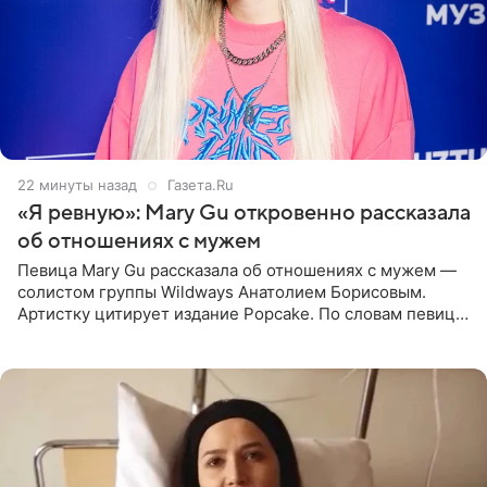
23 минуты назад
Газета.Ru
«Я ревную»: Mary Gu откровенно рассказала
об отношениях с мужем
Певица Mary Gu рассказала об отношениях с мужем —
солистом группы Wildways Анатолием Борисовым.
Артистку цитирует издание Popcake. По словам певицы,
залог любви — это принять недостатки другого
человека. Также