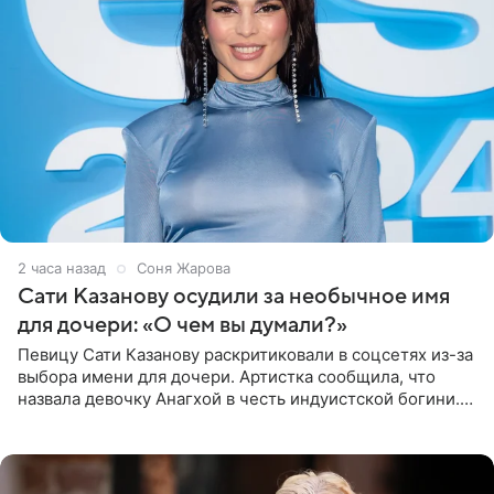
2 часа назад
Соня Жарова
Сати Казанову осудили за необычное имя
для дочери: «О чем вы думали?»
Певицу Сати Казанову раскритиковали в соцсетях из-за
выбора имени для дочери. Артистка сообщила, что
назвала девочку Анагхой в честь индуистской богини.
При этом исполнительница скрывала это имя от
поклонников