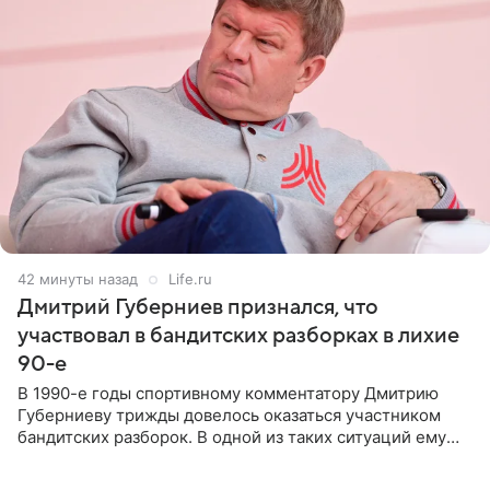
43 минуты назад
Life.ru
Дмитрий Губерниев признался, что
участвовал в бандитских разборках в лихие
90-е
В 1990-е годы спортивному комментатору Дмитрию
Губерниеву трижды довелось оказаться участником
бандитских разборок. В одной из таких ситуаций ему
выдали тяжелый предмет и приказали вступить в драку,
однако он