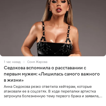
1 час назад
Соня Жарова
Седокова вспомнила о расставании с
первым мужем: «Лишилась самого важного
в жизни»
Анна Седокова резко ответила хейтерам, которые
атаковали ее в соцсетях. В ходе перепалки артистка
затронула болезненную тему первого брака и заявила,
что чужие судьбы — не ее зона ответственности. От
Валентина