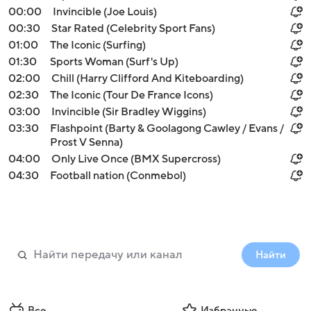
00:00
Invincible (Joe Louis)
00:30
Star Rated (Celebrity Sport Fans)
01:00
The Iconic (Surfing)
01:30
Sports Woman (Surf's Up)
02:00
Chill (Harry Clifford And Kiteboarding)
02:30
The Iconic (Tour De France Icons)
03:00
Invincible (Sir Bradley Wiggins)
03:30
Flashpoint (Barty & Goolagong Cawley / Evans /
Prost V Senna)
04:00
Only Live Once (BMX Supercross)
04:30
Football nation (Conmebol)
Найти
Все
Избранные