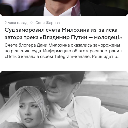
2 часа назад
Соня Жарова
Суд заморозил счета Милохина из-за иска
автора трека «Владимир Путин — молодец!»
Счета блогера Дани Милохина оказались заморожены
по решению суда. Информацию об этом распространил
«Пятый канал» в своем Telegram-канале. Речь идет о
сумме в 407,2 тыс. рублей. Причиной разбирательства
стал