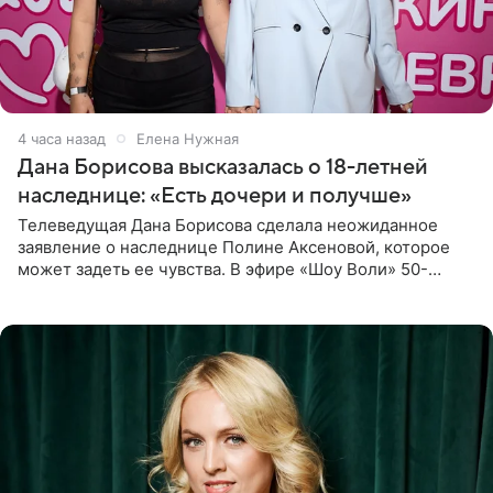
4 часа назад
Елена Нужная
Дана Борисова высказалась о 18-летней
наследнице: «Есть дочери и получше»
Телеведущая Дана Борисова сделала неожиданное
заявление о наследнице Полине Аксеновой, которое
может задеть ее чувства. В эфире «Шоу Воли» 50-
летняя знаменитость откровенно призналась, что не
считает свою дочь