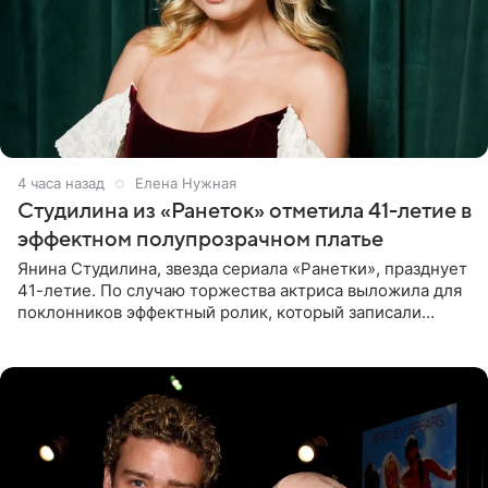
4 часа назад
Елена Нужная
Студилина из «Ранеток» отметила 41-летие в
эффектном полупрозрачном платье
Янина Студилина, звезда сериала «Ранетки», празднует
41-летие. По случаю торжества актриса выложила для
поклонников эффектный ролик, который записали
прошлой ночью. В кадре артистка предстала в
вечернем