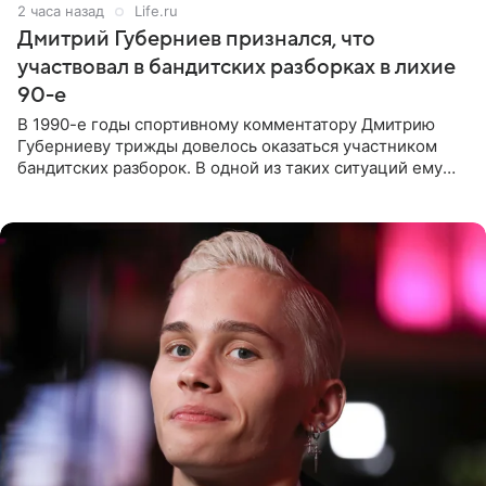
2 часа назад
Life.ru
Дмитрий Губерниев признался, что
участвовал в бандитских разборках в лихие
90-е
В 1990-е годы спортивному комментатору Дмитрию
Губерниеву трижды довелось оказаться участником
бандитских разборок. В одной из таких ситуаций ему
выдали тяжелый предмет и приказали вступить в драку,
однако он