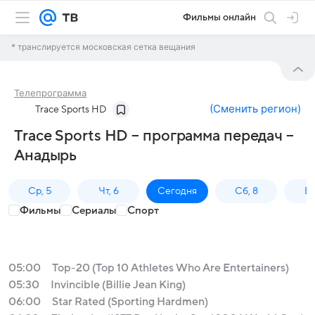
Фильмы онлайн
* транслируется московская сетка вещания
Телепрограмма
(
Сменить регион
)
Trace Sports HD
Trace Sports HD – программа передач –
Анадырь
Ср, 5
Чт, 6
Сегодня
Сб, 8
Вс
Фильмы
Сериалы
Спорт
05:00
Top-20 (Top 10 Athletes Who Are Entertainers)
05:30
Invincible (Billie Jean King)
06:00
Star Rated (Sporting Hardmen)