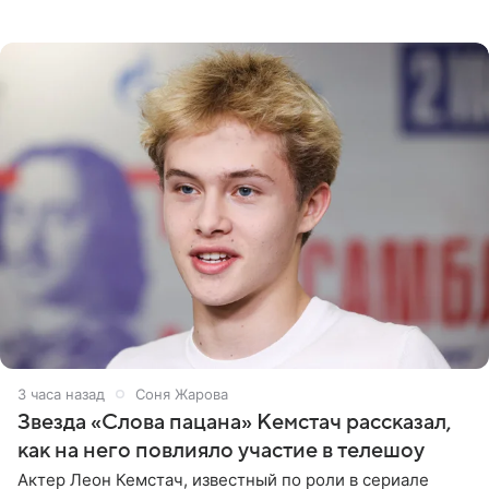
сообщает Telegram-канал «Звездач» в рубрике «По
домам». По
3 часа назад
Соня Жарова
Звезда «Слова пацана» Кемстач рассказал,
как на него повлияло участие в телешоу
Актер Леон Кемстач, известный по роли в сериале