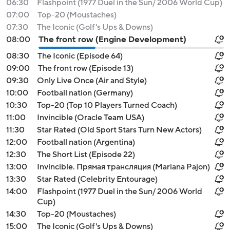
06:30
Flashpoint (1977 Duel in the Sun/ 2006 World Cup)
07:00
Top-20 (Moustaches)
07:30
The Iconic (Golf's Ups & Downs)
08:00
The front row (Engine Development)
08:30
The Iconic (Episode 64)
09:00
The front row (Episode 13)
09:30
Only Live Once (Air and Style)
10:00
Football nation (Germany)
10:30
Top-20 (Top 10 Players Turned Coach)
11:00
Invincible (Oracle Team USA)
11:30
Star Rated (Old Sport Stars Turn New Actors)
12:00
Football nation (Argentina)
12:30
The Short List (Episode 22)
13:00
Invincible. Прямая трансляция (Mariana Pajon)
13:30
Star Rated (Celebrity Entourage)
14:00
Flashpoint (1977 Duel in the Sun/ 2006 World
Cup)
14:30
Top-20 (Moustaches)
15:00
The Iconic (Golf's Ups & Downs)