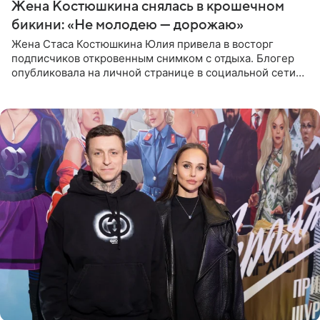
Жена Костюшкина снялась в крошечном
бикини: «Не молодею — дорожаю»
Жена Стаса Костюшкина Юлия привела в восторг
подписчиков откровенным снимком с отдыха. Блогер
опубликовала на личной странице в социальной сети
фото в ярком бикини, позируя на пирсе во время отпуска
в Турции,