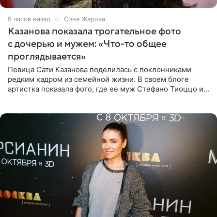
9 часов назад
Соня Жарова
Казанова показала трогательное фото
с дочерью и мужем: «Что-то общее
проглядывается»
Певица Сати Казанова поделилась с поклонниками
редким кадром из семейной жизни. В своем блоге
артистка показала фото, где ее муж Стефано Тиоццо и
их маленькая дочь спят рядом. На снимке отец и
малышка лежат в