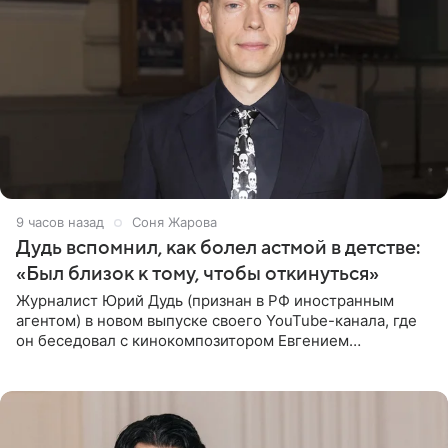
9 часов назад
Соня Жарова
Дудь вспомнил, как болел астмой в детстве:
«Был близок к тому, чтобы откинуться»
Журналист Юрий Дудь (признан в РФ иностранным
агентом) в новом выпуске своего YouTube-канала, где
он беседовал с кинокомпозитором Евгением
Гальпериным, поделился личной историей о борьбе с
бронхиальной астмой в