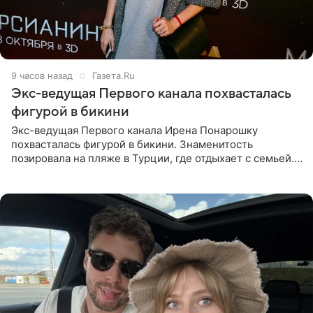
9 часов назад
Газета.Ru
Экс-ведущая Первого канала похвасталась
фигурой в бикини
Экс-ведущая Первого канала Ирена Понарошку
похвасталась фигурой в бикини. Знаменитость
позировала на пляже в Турции, где отдыхает с семьей.
Она поделилась кадрами с отдыха в Instagram (владелец
компания Meta