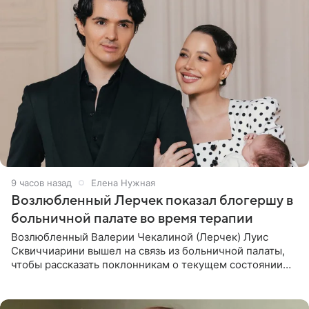
9 часов назад
Елена Нужная
Возлюбленный Лерчек показал блогершу в
больничной палате во время терапии
Возлюбленный Валерии Чекалиной (Лерчек) Луис
Сквиччиарини вышел на связь из больничной палаты,
чтобы рассказать поклонникам о текущем состоянии
блогерши. Он подтвердил, что основной курс
химиотерапии позади, но