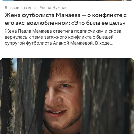
8 часов назад
Елена Нужная
Жена футболиста Мамаева — о конфликте с
его экс-возлюбленной: «Это была ее цель»
Жена Павла Мамаева ответила подписчикам и снова
вернулась к теме затяжного конфликта с бывшей
супругой футболиста Аланой Мамаевой. В ходе
общения с аудиторией один из пользователей
признался, что раньше судил о