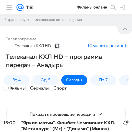
Фильмы онлайн
* транслируется московская сетка вещания
Телепрограмма
(
Сменить регион
)
Телеканал КХЛ HD
Телеканал КХЛ HD – программа
передач – Анадырь
Вт, 4
Ср, 5
Сегодня
Пт, 7
Сб
Фильмы
Сериалы
Спорт
Показать прошедшие передачи
15:00
"Яркие матчи". Фонбет Чемпионат КХЛ.
"Металлург" (Мг) - "Динамо" (Минск)