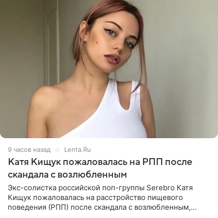
9 часов назад
Lenta.Ru
Катя Кищук пожаловалась на РПП после
скандала с возлюбленным
Экс-солистка российской поп-группы Serebro Катя
Кищук пожаловалась на расстройство пищевого
поведения (РПП) после скандала с возлюбленным,
популярным рэпером 9mice (настоящее имя — Сергей