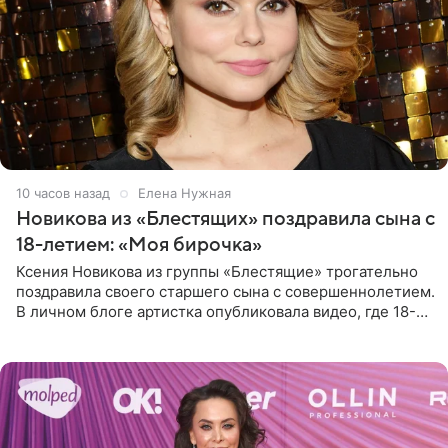
10 часов назад
Елена Нужная
Новикова из «Блестящих» поздравила сына с
18-летием: «Моя бирочка»
Ксения Новикова из группы «Блестящие» трогательно
поздравила своего старшего сына с совершеннолетием.
В личном блоге артистка опубликовала видео, где 18-
летний Мирон легко подхватил маму на руки и закружил
во