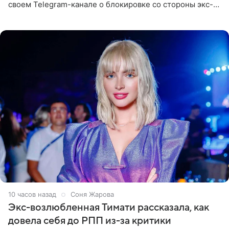
своем Telegram-канале о блокировке со стороны экс-
супруги Гуфа Айзы-Лилуны Ай. Карицкая утверждает,
что ее
10 часов назад
Соня Жарова
Экс-возлюбленная Тимати рассказала, как
довела себя до РПП из-за критики