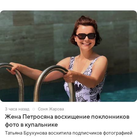
призналась, что сейчас особенно довольна собой. По
словам певицы, она
3 часа назад
Соня Жарова
Жена Петросяна восхищение поклонников
фото в купальнике
Татьяна Брухунова восхитила подписчиков фотографией