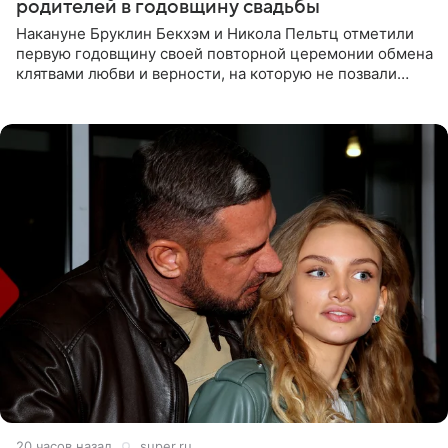
родителей в годовщину свадьбы
Накануне Бруклин Бекхэм и Никола Пельтц отметили
первую годовщину своей повторной церемонии обмена
клятвами любви и верности, на которую не позвали
никого из клана Бекхэм. По словам инсайдеров, пара
считает это
20 часов назад
super.ru