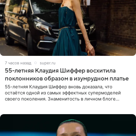
7 часов назад
super.ru
55-летняя Клаудия Шиффер восхитила
поклонников образом в изумрудном платье
55-летняя Клаудия Шиффер вновь доказала, что
остаётся одной из самых эффектных супермоделей
своего поколения. Знаменитость в личном блоге
поделилась фотографиями с недавней свадьбы, где
появилась в роли гостьи,