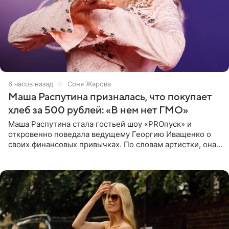
6 часов назад
Соня Жарова
Маша Распутина призналась, что покупает
хлеб за 500 рублей: «В нем нет ГМО»
Маша Распутина стала гостьей шоу «PROпуск» и
откровенно поведала ведущему Георгию Иващенко о
своих финансовых привычках. По словам артистки, она
давно перестала следить за тратами и может позволить
себе жить,