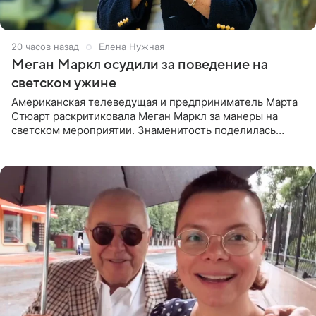
20 часов назад
Елена Нужная
Меган Маркл осудили за поведение на
светском ужине
Американская телеведущая и предприниматель Марта
Стюарт раскритиковала Меган Маркл за манеры на
светском мероприятии. Знаменитость поделилась
деталями личной встречи с герцогиней Сассекской,
пишет PageSix. По