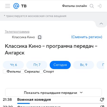
Фильмы онлайн
* транслируется московская сетка вещания
Телепрограмма
(
Сменить регион
)
Классика Кино
Классика Кино – программа передач –
Ангарск
Чт, 6
Пт, 7
Сегодня
Вс, 9
Пн,
Фильмы
Сериалы
Спорт
Показать прошедшие передачи
21:38
Военная комедия