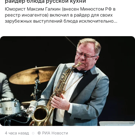
райдер блюда русской кухни
Юморист Максим Галкин (внесен Минюстом РФ в
реестр иноагентов) включил в райдер для своих
зарубежных выступлений блюда исключительно
русской кухни. Об этом сообщает РИА Новости.
Согласно документу, в гримерную
4 часа назад
© РИА Новости