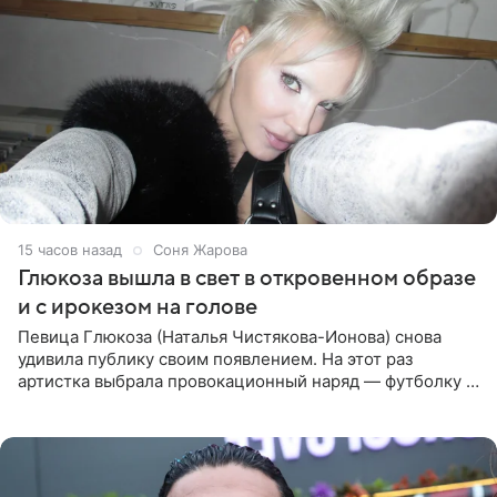
15 часов назад
Соня Жарова
Глюкоза вышла в свет в откровенном образе
и с ирокезом на голове
Певица Глюкоза (Наталья Чистякова-Ионова) снова
удивила публику своим появлением. На этот раз
артистка выбрала провокационный наряд — футболку с
принтом, имитирующим полуобнаженную грудь. Свой
образ Глюкоза