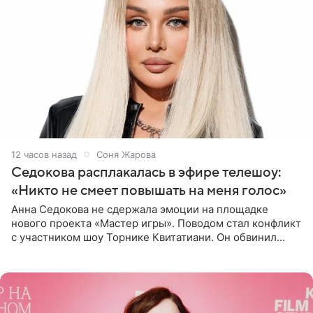
12 часов назад
Соня Жарова
Седокова расплакалась в эфире телешоу:
«Никто не смеет повышать на меня голос»
Анна Седокова не сдержала эмоции на площадке
нового проекта «Мастер игры». Поводом стал конфликт
с участником шоу Торнике Квитатиани. Он обвинил
певицу в нечестной игре, и словесная перепалка
переросла в