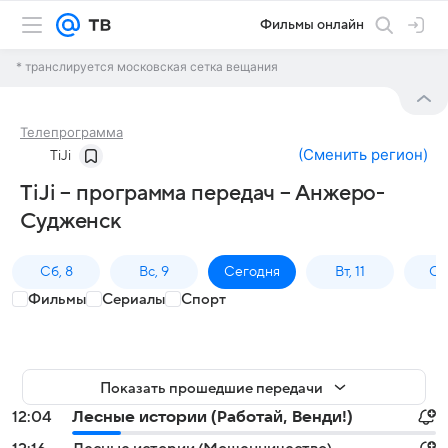
Фильмы онлайн
* транслируется московская сетка вещания
Телепрограмма
(
Сменить регион
)
TiJi
TiJi – программа передач – Анжеро-
Судженск
Сб, 8
Вс, 9
Сегодня
Вт, 11
Ср,
Фильмы
Сериалы
Спорт
Показать прошедшие передачи
12:04
Лесные истории (Работай, Венди!)