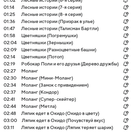
01:02
Лесные истории (6-я серия)
01:14
Лесные истории (7-я серия)
01:25
Лесные истории (8-я серия)
01:36
Лесные истории (Призрак в улье)
01:47
Лесные истории (Талисман Бартли)
01:58
Цветняшки (Погремушки)
02:04
Цветняшки (Зернышки)
02:09
Цветняшки (Разноцветные башни)
02:14
Цветняшки (Потоп)
02:19
Робокар Поли и его друзья (Дерево дружбы)
02:27
Моланг
02:30
Моланг (Мини-Моланг)
02:34
Моланг (Замок с привидением)
02:37
Моланг (Кондор)
02:41
Моланг (Супер-скейтер)
02:44
Моланг (Метла)
02:48
Ляпик едет в Окидо (Окидо в цвету)
03:00
Ляпик едет в Окидо (Почувствуй вкус)
03:11
Ляпик едет в Окидо (Ляпик теряет шарик)