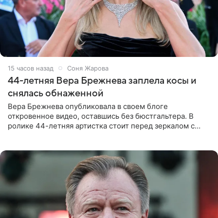
15 часов назад
Соня Жарова
44-летняя Вера Брежнева заплела косы и
снялась обнаженной
Вера Брежнева опубликовала в своем блоге
откровенное видео, оставшись без бюстгальтера. В
ролике 44-летняя артистка стоит перед зеркалом с
обнаженной грудью. Волосы певица собрала в косы и
надела головной убор.