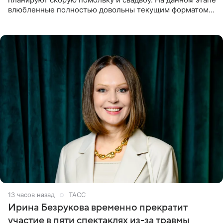
влюбленные полностью довольны текущим форматом
своих отношений и сознательно не хотят торопить
события. Сейчас
13 часов назад
ТАСС
Ирина Безрукова временно прекратит
участие в пяти спектаклях из-за травмы