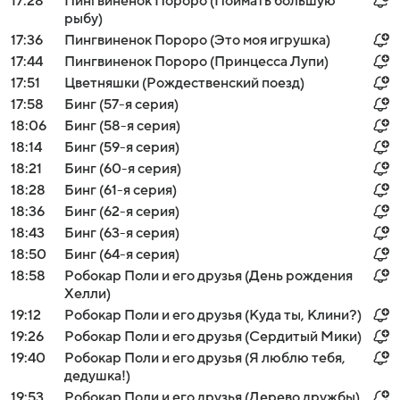
17:28
Пингвиненок Пороро (Поймать большую
рыбу)
17:36
Пингвиненок Пороро (Это моя игрушка)
17:44
Пингвиненок Пороро (Принцесса Лупи)
17:51
Цветняшки (Рождественский поезд)
17:58
Бинг (57-я серия)
18:06
Бинг (58-я серия)
18:14
Бинг (59-я серия)
18:21
Бинг (60-я серия)
18:28
Бинг (61-я серия)
18:36
Бинг (62-я серия)
18:43
Бинг (63-я серия)
18:50
Бинг (64-я серия)
18:58
Робокар Поли и его друзья (День рождения
Хелли)
19:12
Робокар Поли и его друзья (Куда ты, Клини?)
19:26
Робокар Поли и его друзья (Сердитый Мики)
19:40
Робокар Поли и его друзья (Я люблю тебя,
дедушка!)
19:53
Робокар Поли и его друзья (Дерево дружбы)