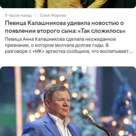
9 часов назад
Соня Жарова
Певица Калашникова удивила новостью о
появлении второго сына: «Так сложилось»
Певица Анна Калашникова сделала неожиданное
признание, о котором молчала долгие годы. В
разговоре с «МК» артистка сообщила, что воспитывает
не одного, а сразу двух сыновей. «На самом деле я
всегда мечтала, что