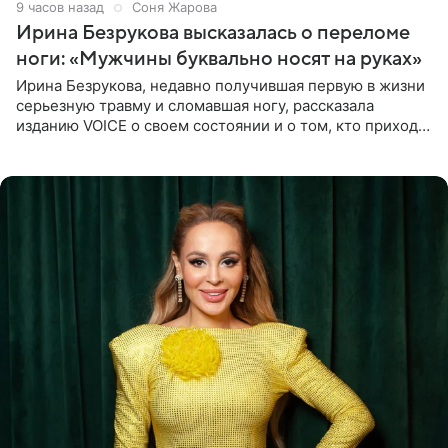
9 часов назад
Соня Жарова
Ирина Безрукова высказалась о переломе
ноги: «Мужчины буквально носят на руках»
Ирина Безрукова, недавно получившая первую в жизни
серьезную травму и сломавшая ногу, рассказала
изданию VOICE о своем состоянии и о том, кто приходит
ей на помощь. Поддержку актриса ощущает со всех
сторон.