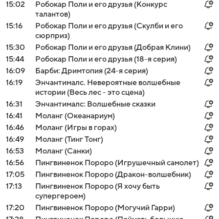
15:02
Робокар Поли и его друзья (Конкурс
талантов)
15:16
Робокар Поли и его друзья (Скулби и его
сюрприз)
15:30
Робокар Поли и его друзья (Добрая Клини)
15:44
Робокар Поли и его друзья (18-я серия)
16:09
Барби: Дримтопия (24-я серия)
16:19
Энчантималс. Невероятные волшебные
истории (Весь лес - это сцена)
16:31
Энчантималс: Волшебные сказки
16:41
Моланг (Океанариум)
16:46
Моланг (Игры в горах)
16:49
Моланг (Тинг Тонг)
16:53
Моланг (Санки)
16:56
Пингвиненок Пороро (Игрушечный самолет)
17:05
Пингвиненок Пороро (Дракон-волшебник)
17:13
Пингвиненок Пороро (Я хочу быть
супергероем)
17:20
Пингвиненок Пороро (Могучий Гарри)