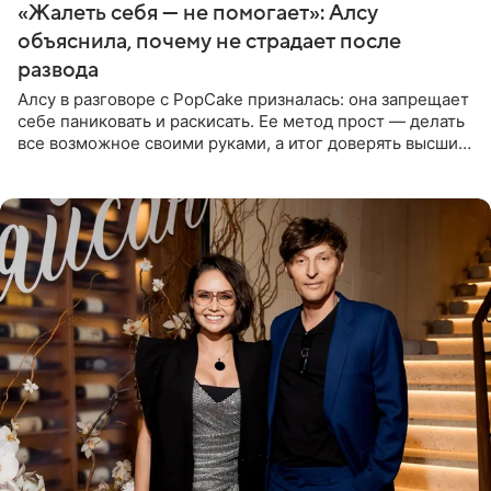
«Жалеть себя — не помогает»: Алсу
объяснила, почему не страдает после
развода
Алсу в разговоре с PopCake призналась: она запрещает
себе паниковать и раскисать. Ее метод прост — делать
все возможное своими руками, а итог доверять высшим
силам. Певица утверждает, что истерики и потеря