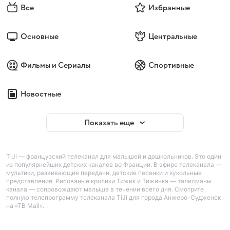
Все
Избранные
Основные
Центральные
Фильмы и Сериалы
Спортивные
Новостные
Показать еще
TiJi — французский телеканал для малышей и дошкольников. Это один
из популярнейших детских каналов во Франции. В эфире телеканала —
мультики, развивающие передачи, детские песенки и кукольные
представления. Рисованые кролики Тижик и Тижинка — талисманы
канала — сопровождают малыша в течении всего дня. Смотрите
полную телепрограмму телеканала TiJi для города Анжеро-Судженск
на «ТВ Mail».