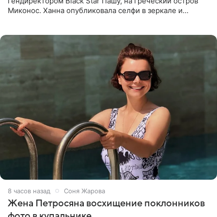
гендиректором Black Star Пашу, на греческий остров
Миконос. Ханна опубликовала селфи в зеркале и
призналась, что сейчас особенно довольна собой. По
словам певицы, она
8 часов назад
Соня Жарова
Жена Петросяна восхищение поклонников
фото в купальнике