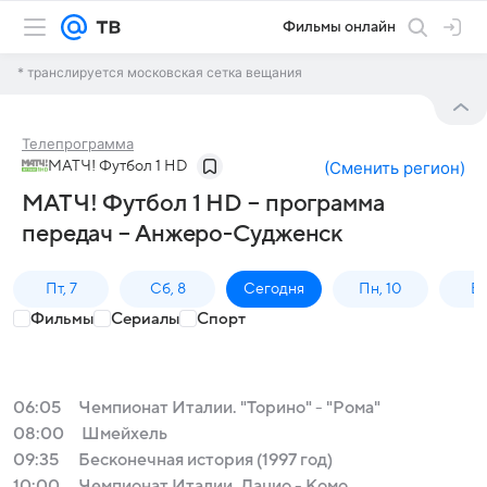
Фильмы онлайн
* транслируется московская сетка вещания
Телепрограмма
МАТЧ! Футбол 1 HD
(
Сменить регион
)
МАТЧ! Футбол 1 HD – программа
передач – Анжеро-Судженск
Пт, 7
Сб, 8
Сегодня
Пн, 10
Вт,
Фильмы
Сериалы
Спорт
06:05
Чемпионат Италии. "Торино" - "Рома"
08:00
Шмейхель
09:35
Бесконечная история (1997 год)
10:00
Чемпионат Италии. Лацио - Комо