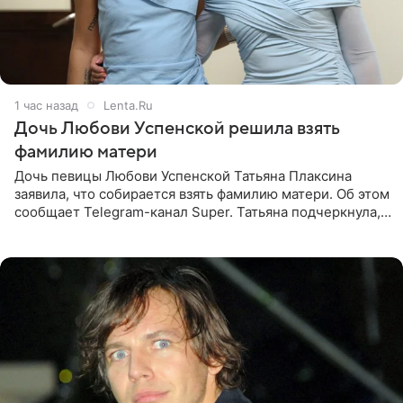
1 час назад
Lenta.Ru
Дочь Любови Успенской решила взять
фамилию матери
Дочь певицы Любови Успенской Татьяна Плаксина
заявила, что собирается взять фамилию матери. Об этом
сообщает Telegram-канал Super. Татьяна подчеркнула,
что приняла решение о смене фамилии, поскольку
именно от