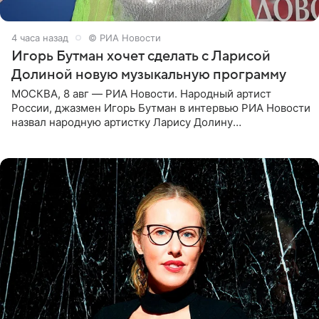
4 часа назад
© РИА Новости
Игорь Бутман хочет сделать с Ларисой
Долиной новую музыкальную программу
МОСКВА, 8 авг — РИА Новости. Народный артист
России, джазмен Игорь Бутман в интервью РИА Новости
назвал народную артистку Ларису Долину
великолепной певицей и рассказал о желании сделать с
ней новую совместную