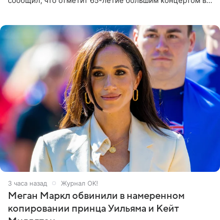
сообщил, что отметит 65-летие большим концертом в
Кремлевском дворце, а вместе с ним на сцену выйдут
его друзья —
3 часа назад
Журнал OK!
Меган Маркл обвинили в намеренном
копировании принца Уильяма и Кейт