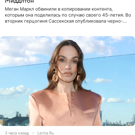
Миддлтон
Меган Маркл обвинили в копировании контента,
которым она поделилась по случаю своего 45-летия. Во
вторник герцогиня Сассекская опубликовала черно-
белую фотографию, на которой она прыгает в бассейн с
воздушными
3 часа назад
Lenta.Ru