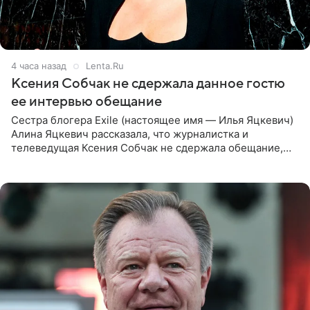
4 часа назад
Lenta.Ru
Ксения Собчак не сдержала данное гостю
ее интервью обещание
Сестра блогера Exile (настоящее имя — Илья Яцкевич)
Алина Яцкевич рассказала, что журналистка и
телеведущая Ксения Собчак не сдержала обещание,
которое дала ему во время интервью с ним. Об этом она
заявила в