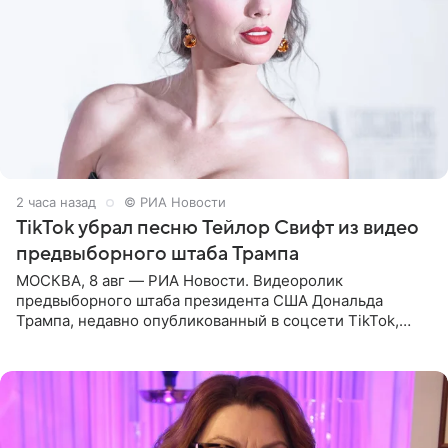
2 часа назад
© РИА Новости
TikTok убрал песню Тейлор Свифт из видео
предвыборного штаба Трампа
МОСКВА, 8 авг — РИА Новости. Видеоролик
предвыборного штаба президента США Дональда
Трампа, недавно опубликованный в соцсети TikTok,
остался без звуковой дорожки в виде песни August
(«Август») американской