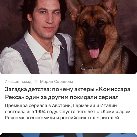
7 часов назад
Мария Серяпова
Загадка детства: почему актеры «Комиссара
Рекса» один за другим покидали сериал
Премьера сериала в Австрии, Германии и Италии
состоялась в 1994 году. Спустя пять лет с «Комиссаром
Рексом» познакомили и российских телезрителей.
Необычайно умная собака мгновенно влюбляла в себя
публику. Но и