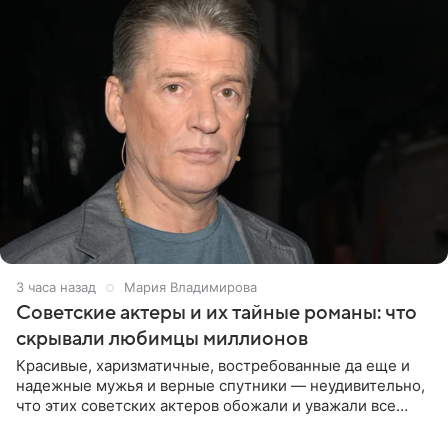
3 часа назад
Мария Владимирова
Советские актеры и их тайные романы: что
скрывали любимцы миллионов
Красивые, харизматичные, востребованные да еще и
надежные мужья и верные спутники — неудивительно,
что этих советских актеров обожали и уважали все
женщины большой страны, и наверняка не раз ставили
их в