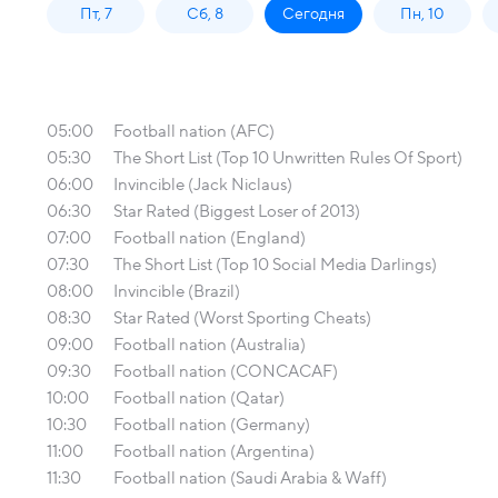
Пт, 7
Сб, 8
Сегодня
Пн, 10
05:00
Football nation (AFC)
05:30
The Short List (Top 10 Unwritten Rules Of Sport)
06:00
Invincible (Jack Niclaus)
06:30
Star Rated (Biggest Loser of 2013)
07:00
Football nation (England)
07:30
The Short List (Top 10 Social Media Darlings)
08:00
Invincible (Brazil)
08:30
Star Rated (Worst Sporting Cheats)
09:00
Football nation (Australia)
09:30
Football nation (CONCACAF)
10:00
Football nation (Qatar)
10:30
Football nation (Germany)
11:00
Football nation (Argentina)
11:30
Football nation (Saudi Arabia & Waff)