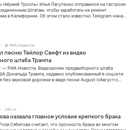
ы «Мумий Тролль» Илья Лагутенко отправился на гастроли
Соединенным Штатам, чтобы заработать на ремонт
ма в Калифорнии. Об этом стало известно Telegram-каналу
х
© РИА Новости
ал песню Тейлор Свифт из видео
ного штаба Трампа
г — РИА Новости. Видеоролик предвыборного штаба
ША Дональда Трампа, недавно опубликованный в соцсети
ся без звуковой дорожки в виде песни August («Август»)
Life.ru
ова назвала главное условие крепкого брака
оза Сябитова считает, что прочность брака во многом