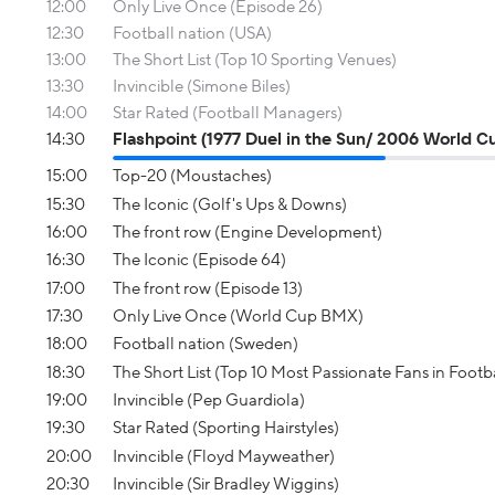
12:00
Only Live Once (Episode 26)
12:30
Football nation (USA)
13:00
The Short List (Top 10 Sporting Venues)
13:30
Invincible (Simone Biles)
14:00
Star Rated (Football Managers)
14:30
Flashpoint (1977 Duel in the Sun/ 2006 World C
15:00
Top-20 (Moustaches)
15:30
The Iconic (Golf's Ups & Downs)
16:00
The front row (Engine Development)
16:30
The Iconic (Episode 64)
17:00
The front row (Episode 13)
17:30
Only Live Once (World Cup BMX)
18:00
Football nation (Sweden)
18:30
The Short List (Top 10 Most Passionate Fans in Footba
19:00
Invincible (Pep Guardiola)
19:30
Star Rated (Sporting Hairstyles)
20:00
Invincible (Floyd Mayweather)
20:30
Invincible (Sir Bradley Wiggins)