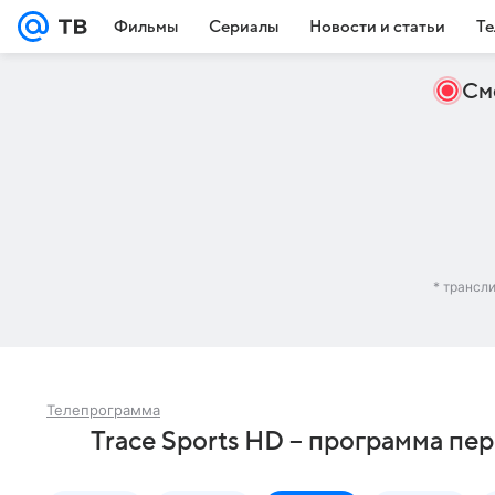
Фильмы
Сериалы
Новости и статьи
Те
См
* трансл
Телепрограмма
Trace Sports HD – программа п