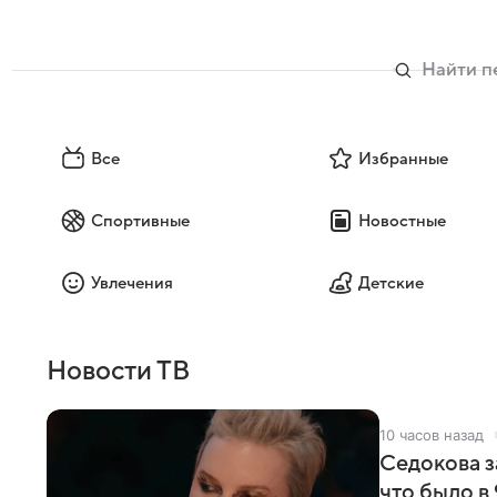
Все
Избранные
Спортивные
Новостные
Увлечения
Детские
Новости ТВ
10 часов назад
Седокова з
что было в