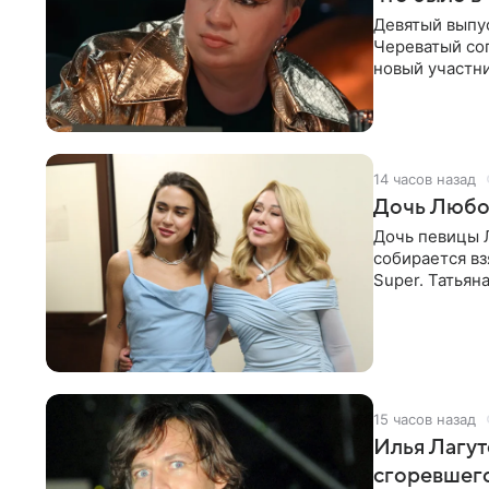
Девятый выпус
Череватый сог
новый участни
давлением.
14 часов назад
Дочь Любо
Дочь певицы Л
собирается вз
Super. Татьян
поскольку им
15 часов назад
Илья Лагут
сгоревшег