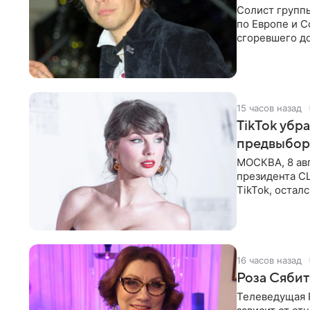
Солист групп
по Европе и 
сгоревшего до
Shot. В рамка
15 часов назад
TikTok убр
предвыбор
МОСКВА, 8 ав
президента С
TikTok, остал
американской
16 часов назад
Роза Сябит
Телеведущая Р