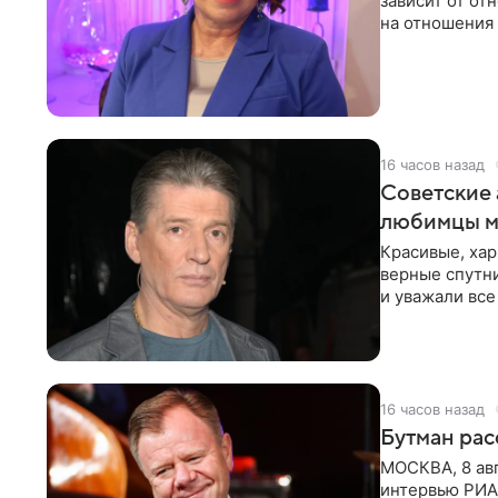
зависит от о
на отношения
канала на
16 часов назад
Советские 
любимцы м
Красивые, ха
верные спутни
и уважали все
в
16 часов назад
Бутман рас
МОСКВА, 8 ав
интервью РИА