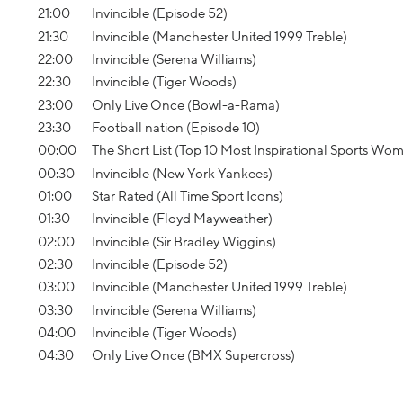
21:00
Invincible (Episode 52)
21:30
Invincible (Manchester United 1999 Treble)
22:00
Invincible (Serena Williams)
22:30
Invincible (Tiger Woods)
23:00
Only Live Once (Bowl-a-Rama)
23:30
Football nation (Episode 10)
00:00
The Short List (Top 10 Most Inspirational Sports Wo
00:30
Invincible (New York Yankees)
01:00
Star Rated (All Time Sport Icons)
01:30
Invincible (Floyd Mayweather)
02:00
Invincible (Sir Bradley Wiggins)
02:30
Invincible (Episode 52)
03:00
Invincible (Manchester United 1999 Treble)
03:30
Invincible (Serena Williams)
04:00
Invincible (Tiger Woods)
04:30
Only Live Once (BMX Supercross)