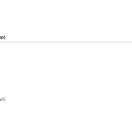
up)
ll)