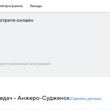
лепрограмма
Звезды
отрите онлайн
ируется московская сетка вещания
ередач – Анжеро-Судженск
(
Сменить регион
)